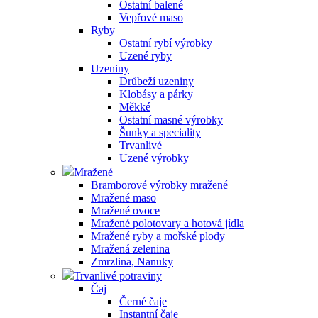
Ostatní balené
Vepřové maso
Ryby
Ostatní rybí výrobky
Uzené ryby
Uzeniny
Drůbeží uzeniny
Klobásy a párky
Měkké
Ostatní masné výrobky
Šunky a speciality
Trvanlivé
Uzené výrobky
Mražené
Bramborové výrobky mražené
Mražené maso
Mražené ovoce
Mražené polotovary a hotová jídla
Mražené ryby a mořské plody
Mražená zelenina
Zmrzlina, Nanuky
Trvanlivé potraviny
Čaj
Černé čaje
Instantní čaje