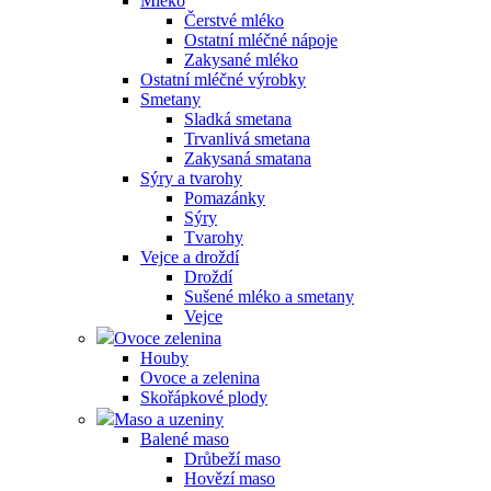
Mléko
Čerstvé mléko
Ostatní mléčné nápoje
Zakysané mléko
Ostatní mléčné výrobky
Smetany
Sladká smetana
Trvanlivá smetana
Zakysaná smatana
Sýry a tvarohy
Pomazánky
Sýry
Tvarohy
Vejce a droždí
Droždí
Sušené mléko a smetany
Vejce
Ovoce zelenina
Houby
Ovoce a zelenina
Skořápkové plody
Maso a uzeniny
Balené maso
Drůbeží maso
Hovězí maso