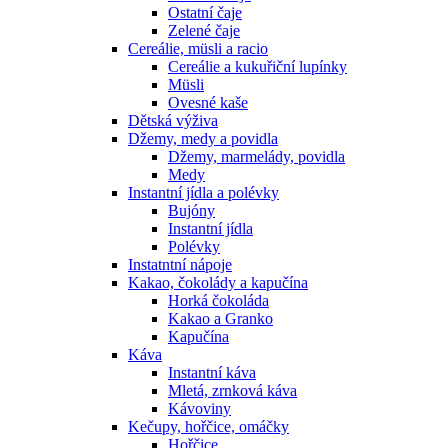
Ostatní čaje
Zelené čaje
Cereálie, müsli a racio
Cereálie a kukuřiční lupínky
Müsli
Ovesné kaše
Dětská výživa
Džemy, medy a povidla
Džemy, marmelády, povidla
Medy
Instantní jídla a polévky
Bujóny
Instantní jídla
Polévky
Instatntní nápoje
Kakao, čokolády a kapučína
Horká čokoláda
Kakao a Granko
Kapučína
Káva
Instantní káva
Mletá, zrnková káva
Kávoviny
Kečupy, hořčice, omáčky
Hořčice