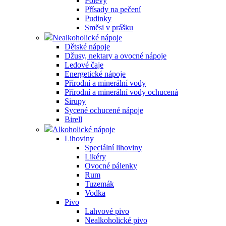
Polevy
Přísady na pečení
Pudinky
Směsi v prášku
Nealkoholické nápoje
Dětské nápoje
Džusy, nektary a ovocné nápoje
Ledové čaje
Energetické nápoje
Přírodní a minerální vody
Přírodní a minerální vody ochucená
Sirupy
Sycené ochucené nápoje
Birell
Alkoholické nápoje
Lihoviny
Speciální lihoviny
Likéry
Ovocné pálenky
Rum
Tuzemák
Vodka
Pivo
Lahvové pivo
Nealkoholické pivo