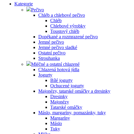
Kategorie
Pečivo
Chléb a chlebové pečivo
Chléb
Chlebové výrobky
Toustový chléb
Dopékané a rozmrazené pečivo
Jemné pečivo
Jemné pečivo sladké
Ostatní pečivo
Strouhanka
Mléčné a ostatní chlazené
Chlazená hotová jídla
Jogurty
Bílé jogurty
Ochucené jogurty
Majonézy, tatarské omáčky a dresinky
Dresinky
Majonézy
Tatarské omáčky
Máslo, margaríny, pomazánky, tuky
Margaríny
Máslo
Tuky