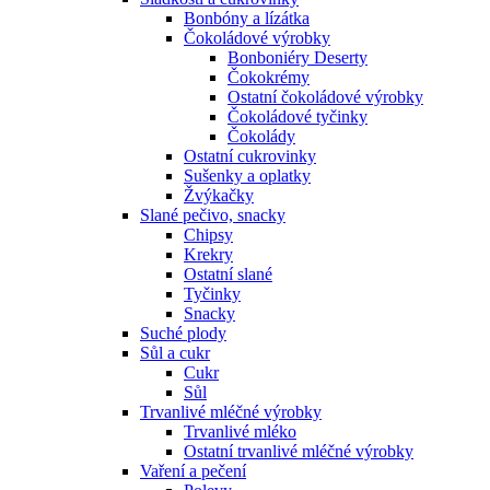
Bonbóny a lízátka
Čokoládové výrobky
Bonboniéry Deserty
Čokokrémy
Ostatní čokoládové výrobky
Čokoládové tyčinky
Čokolády
Ostatní cukrovinky
Sušenky a oplatky
Žvýkačky
Slané pečivo, snacky
Chipsy
Krekry
Ostatní slané
Tyčinky
Snacky
Suché plody
Sůl a cukr
Cukr
Sůl
Trvanlivé mléčné výrobky
Trvanlivé mléko
Ostatní trvanlivé mléčné výrobky
Vaření a pečení