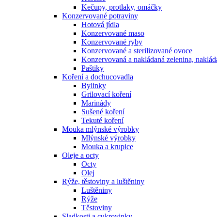
Kečupy, protlaky, omáčky
Konzervované potraviny
Hotová jídla
Konzervované maso
Konzervované ryby
Konzervované a sterilizované ovoce
Konzervovaná a nakládaná zelenina, naklá
Paštiky
Koření a dochucovadla
Bylinky
Grilovací koření
Marinády
Sušené koření
Tekuté koření
Mouka mlýnské výrobky
Mlýnské výrobky
Mouka a krupice
Oleje a octy
Octy
Olej
Rýže, těstoviny a luštěniny
Luštěniny
Rýže
Těstoviny
Sladkosti a cukrovinky