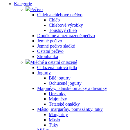
Kategorie
Pečivo
Chléb a chlebové pečivo
Chléb
Chlebové výrobky
Toustový chléb
Dopékané a rozmrazené pečivo
Jemné pečivo
Jemné pečivo sladké
Ostatní pečivo
Strouhanka
Mléčné a ostatní chlazené
Chlazená hotová jídla
Jogurty
Bílé jogurty
Ochucené jogurty
Majonézy, tatarské omáčky a dresinky
Dresinky
Majonézy
Tatarské omáčky
Máslo, margaríny, pomazánky, tuky
Margaríny
Máslo
Tuky