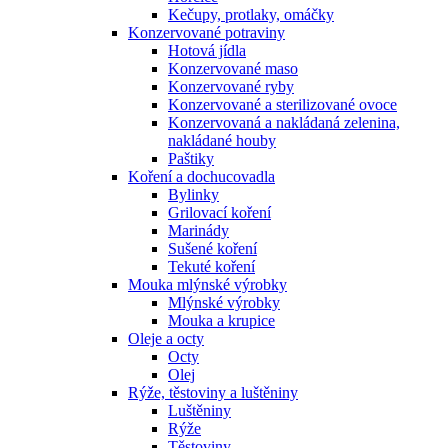
Kečupy, protlaky, omáčky
Konzervované potraviny
Hotová jídla
Konzervované maso
Konzervované ryby
Konzervované a sterilizované ovoce
Konzervovaná a nakládaná zelenina,
nakládané houby
Paštiky
Koření a dochucovadla
Bylinky
Grilovací koření
Marinády
Sušené koření
Tekuté koření
Mouka mlýnské výrobky
Mlýnské výrobky
Mouka a krupice
Oleje a octy
Octy
Olej
Rýže, těstoviny a luštěniny
Luštěniny
Rýže
Těstoviny