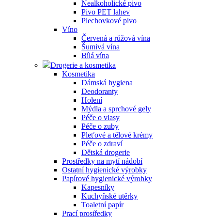
Nealkoholické pivo
Pivo PET lahev
Plechovkové pivo
Víno
Červená a růžová vína
Šumivá vína
Bílá vína
Drogerie a kosmetika
Kosmetika
Dámská hygiena
Deodoranty
Holení
Mýdla a sprchové gely
Péče o vlasy
Péče o zuby
Pleťové a tělové krémy
Péče o zdraví
Dětská drogerie
Prostředky na mytí nádobí
Ostatní hygienické výrobky
Papírové hygienické výrobky
Kapesníky
Kuchyňské utěrky
Toaletní papír
Prací prostředky