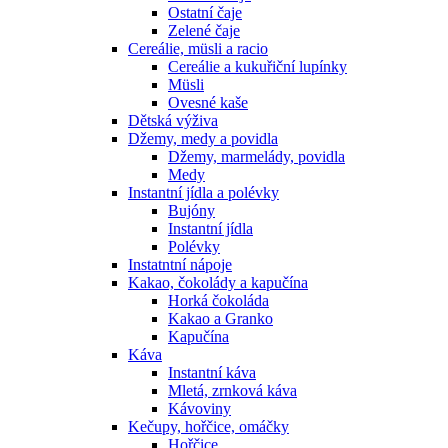
Ostatní čaje
Zelené čaje
Cereálie, müsli a racio
Cereálie a kukuřiční lupínky
Müsli
Ovesné kaše
Dětská výživa
Džemy, medy a povidla
Džemy, marmelády, povidla
Medy
Instantní jídla a polévky
Bujóny
Instantní jídla
Polévky
Instatntní nápoje
Kakao, čokolády a kapučína
Horká čokoláda
Kakao a Granko
Kapučína
Káva
Instantní káva
Mletá, zrnková káva
Kávoviny
Kečupy, hořčice, omáčky
Hořčice