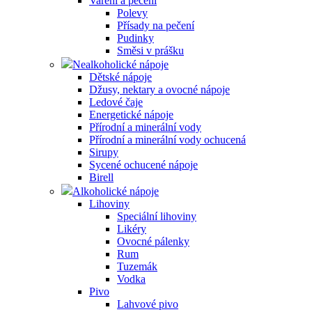
Vaření a pečení
Polevy
Přísady na pečení
Pudinky
Směsi v prášku
Nealkoholické nápoje
Dětské nápoje
Džusy, nektary a ovocné nápoje
Ledové čaje
Energetické nápoje
Přírodní a minerální vody
Přírodní a minerální vody ochucená
Sirupy
Sycené ochucené nápoje
Birell
Alkoholické nápoje
Lihoviny
Speciální lihoviny
Likéry
Ovocné pálenky
Rum
Tuzemák
Vodka
Pivo
Lahvové pivo