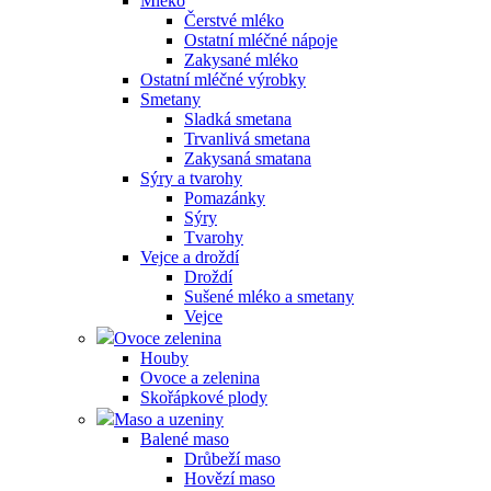
Mléko
Čerstvé mléko
Ostatní mléčné nápoje
Zakysané mléko
Ostatní mléčné výrobky
Smetany
Sladká smetana
Trvanlivá smetana
Zakysaná smatana
Sýry a tvarohy
Pomazánky
Sýry
Tvarohy
Vejce a droždí
Droždí
Sušené mléko a smetany
Vejce
Ovoce zelenina
Houby
Ovoce a zelenina
Skořápkové plody
Maso a uzeniny
Balené maso
Drůbeží maso
Hovězí maso