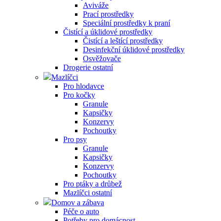
Aviváže
Prací prostředky
Speciální prostředky k praní
Čistící a úklidové prostředky
Čistící a leštící prostředky
Desinfekční úklidové prostředky
Osvěžovače
Drogerie ostatní
Mazlíčci
Pro hlodavce
Pro kočky
Granule
Kapsičky
Konzervy
Pochoutky
Pro psy
Granule
Kapsičky
Konzervy
Pochoutky
Pro ptáky a drůbež
Mazlíčci ostatní
Domov a zábava
Péče o auto
Potřeby pro domácnost