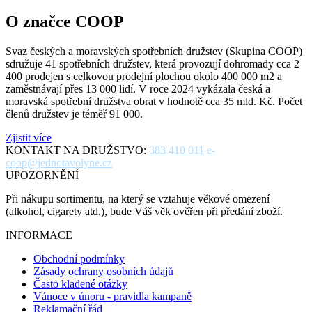
O značce COOP
Svaz českých a moravských spotřebních družstev (Skupina COOP)
sdružuje 41 spotřebních družstev, která provozují dohromady cca 2
400 prodejen s celkovou prodejní plochou okolo 400 000 m2 a
zaměstnávají přes 13 000 lidí. V roce 2024 vykázala česká a
moravská spotřební družstva obrat v hodnotě cca 35 mld. Kč. Počet
členů družstev je téměř 91 000.
Zjistit více
KONTAKT NA DRUŽSTVO:
383 410 011
e-
coop@jednotavolyne.cz
UPOZORNĚNÍ
Při nákupu sortimentu, na který se vztahuje věkové omezení
(alkohol, cigarety atd.), bude Váš věk ověřen při předání zboží.
INFORMACE
Obchodní podmínky
Zásady ochrany osobních údajů
Často kladené otázky
Vánoce v únoru - pravidla kampaně
Reklamační řád