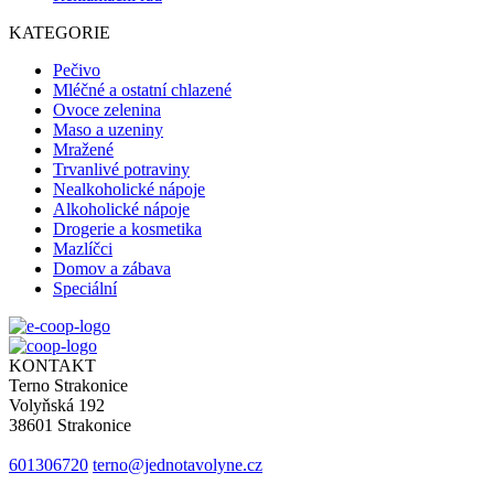
KATEGORIE
Pečivo
Mléčné a ostatní chlazené
Ovoce zelenina
Maso a uzeniny
Mražené
Trvanlivé potraviny
Nealkoholické nápoje
Alkoholické nápoje
Drogerie a kosmetika
Mazlíčci
Domov a zábava
Speciální
KONTAKT
Terno Strakonice
Volyňská 192
38601 Strakonice
601306720
terno@jednotavolyne.cz