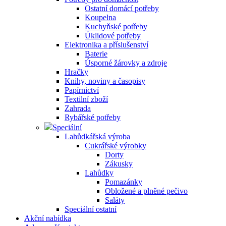
Ostatní domácí potřeby
Koupelna
Kuchyňské potřeby
Úklidové potřeby
Elektronika a příslušenství
Baterie
Úsporné žárovky a zdroje
Hračky
Knihy, noviny a časopisy
Papírnictví
Textilní zboží
Zahrada
Rybářské potřeby
Speciální
Lahůdkářská výroba
Cukrářské výrobky
Dorty
Zákusky
Lahůdky
Pomazánky
Obložené a plněné pečivo
Saláty
Speciální ostatní
Akční nabídka