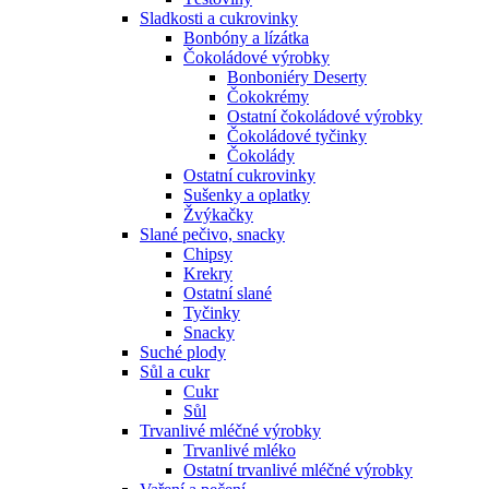
Sladkosti a cukrovinky
Bonbóny a lízátka
Čokoládové výrobky
Bonboniéry Deserty
Čokokrémy
Ostatní čokoládové výrobky
Čokoládové tyčinky
Čokolády
Ostatní cukrovinky
Sušenky a oplatky
Žvýkačky
Slané pečivo, snacky
Chipsy
Krekry
Ostatní slané
Tyčinky
Snacky
Suché plody
Sůl a cukr
Cukr
Sůl
Trvanlivé mléčné výrobky
Trvanlivé mléko
Ostatní trvanlivé mléčné výrobky