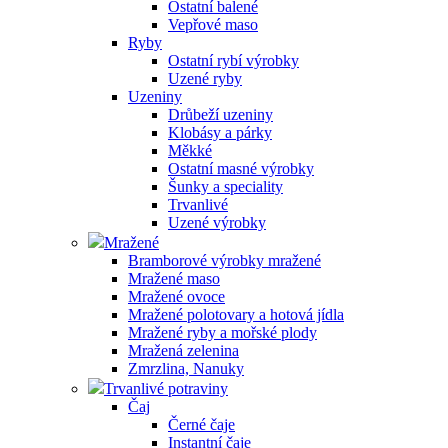
Ostatní balené
Vepřové maso
Ryby
Ostatní rybí výrobky
Uzené ryby
Uzeniny
Drůbeží uzeniny
Klobásy a párky
Měkké
Ostatní masné výrobky
Šunky a speciality
Trvanlivé
Uzené výrobky
Mražené
Bramborové výrobky mražené
Mražené maso
Mražené ovoce
Mražené polotovary a hotová jídla
Mražené ryby a mořské plody
Mražená zelenina
Zmrzlina, Nanuky
Trvanlivé potraviny
Čaj
Černé čaje
Instantní čaje