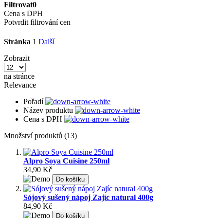
Filtrovat
0
Cena s DPH
Potvrdit filtrování cen
Stránka
1
Další
Zobrazit
na stránce
Relevance
Pořadí
Název produktu
Cena s DPH
Množství produktů (13)
Alpro Soya Cuisine 250ml
34,90 Kč
Do košíku
Sójový sušený nápoj Zajíc natural 400g
84,90 Kč
Do košíku