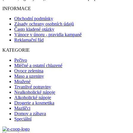
INFORMACE
Obchodní podmínky
Zásady ochrany osobních údajů
Často kladené otázky
Vánoce v únoru - pravidla kampaně
Reklamační řád
KATEGORIE
Pečivo
Mléčné a ostatní chlazené
Ovoce zelenina
Maso a uzeniny
Mražené
Trvanlivé potraviny
Nealkoholické nápoje
Alkoholické nápoje
Drogerie a kosmetika
Mazlíčci
Domov a zábava
Speciální