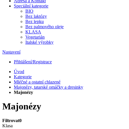
Adresa a Kontakt
Speciální kategorie
BIO
Bez laktózy
Bez lepku
Bez palmového oleje
KLASA
Vegetarián
Italské výrobky
Nastavení
Přihlášení/Registrace
Úvod
Kategorie
Mléčné a ostatní chlazené
Majonézy, tatarské omáčky a dresinky
Majonézy
Majonézy
Filtrovat
0
Klasa