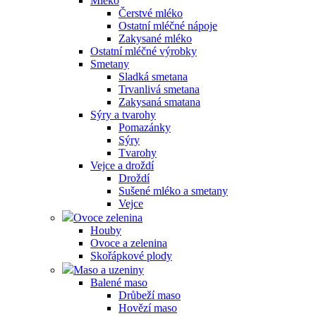
Mléko
Čerstvé mléko
Ostatní mléčné nápoje
Zakysané mléko
Ostatní mléčné výrobky
Smetany
Sladká smetana
Trvanlivá smetana
Zakysaná smatana
Sýry a tvarohy
Pomazánky
Sýry
Tvarohy
Vejce a droždí
Droždí
Sušené mléko a smetany
Vejce
Ovoce zelenina
Houby
Ovoce a zelenina
Skořápkové plody
Maso a uzeniny
Balené maso
Drůbeží maso
Hovězí maso