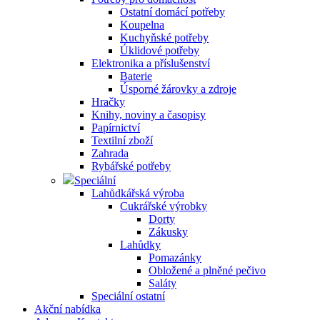
Ostatní domácí potřeby
Koupelna
Kuchyňské potřeby
Úklidové potřeby
Elektronika a příslušenství
Baterie
Úsporné žárovky a zdroje
Hračky
Knihy, noviny a časopisy
Papírnictví
Textilní zboží
Zahrada
Rybářské potřeby
Speciální
Lahůdkářská výroba
Cukrářské výrobky
Dorty
Zákusky
Lahůdky
Pomazánky
Obložené a plněné pečivo
Saláty
Speciální ostatní
Akční nabídka