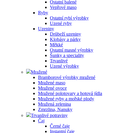
Ostatní balené
Vepřové maso
Ryby
Ostatní rybí výrobky
Uzené ryby
Uzeniny
Drůbeží uzeniny
Klobásy a párky
Měkké
Ostatní masné výrobky
Šunky a speciality
Trvanlivé
Uzené výrobky
Mražené
Bramborové výrobky mražené
Mražené maso
Mražené ovoce
Mražené polotovary a hotová jídla
Mražené ryby a mořské plody
Mražená zelenina
Zmrzlina, Nanuky
Trvanlivé potraviny
Čaj
Černé čaje
Instantní čaje