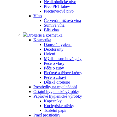
Nealkoholické pivo
Pivo PET lahev
Plechovkové pivo
Víno
Červená a růžová vína
Šumivá vína
Bílá vína
Drogerie a kosmetika
Kosmetika
Dámská hygiena
Deodoranty
Holení
Mýdla a sprchové gely
Péče o vlasy
Péče o zuby
Pleťové a tělové krémy
Péče o zdraví
Dětská drogerie
Prostředky na mytí nádobí
Ostatní hygienické výrobky
Papírové hygienické výrobky
Kapesníky
Kuchyňské utěrky
Toaletní papír
Prací prostředky