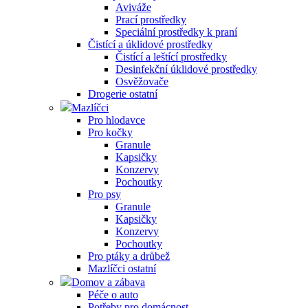
Aviváže
Prací prostředky
Speciální prostředky k praní
Čistící a úklidové prostředky
Čistící a leštící prostředky
Desinfekční úklidové prostředky
Osvěžovače
Drogerie ostatní
Mazlíčci
Pro hlodavce
Pro kočky
Granule
Kapsičky
Konzervy
Pochoutky
Pro psy
Granule
Kapsičky
Konzervy
Pochoutky
Pro ptáky a drůbež
Mazlíčci ostatní
Domov a zábava
Péče o auto
Potřeby pro domácnost