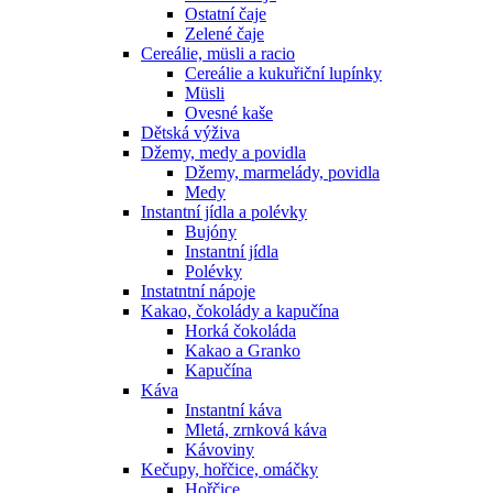
Ostatní čaje
Zelené čaje
Cereálie, müsli a racio
Cereálie a kukuřiční lupínky
Müsli
Ovesné kaše
Dětská výživa
Džemy, medy a povidla
Džemy, marmelády, povidla
Medy
Instantní jídla a polévky
Bujóny
Instantní jídla
Polévky
Instatntní nápoje
Kakao, čokolády a kapučína
Horká čokoláda
Kakao a Granko
Kapučína
Káva
Instantní káva
Mletá, zrnková káva
Kávoviny
Kečupy, hořčice, omáčky
Hořčice