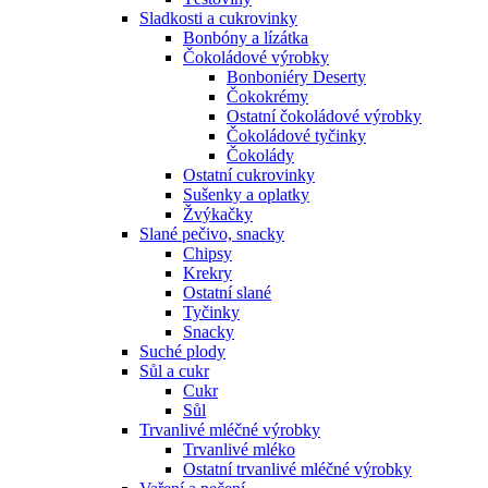
Sladkosti a cukrovinky
Bonbóny a lízátka
Čokoládové výrobky
Bonboniéry Deserty
Čokokrémy
Ostatní čokoládové výrobky
Čokoládové tyčinky
Čokolády
Ostatní cukrovinky
Sušenky a oplatky
Žvýkačky
Slané pečivo, snacky
Chipsy
Krekry
Ostatní slané
Tyčinky
Snacky
Suché plody
Sůl a cukr
Cukr
Sůl
Trvanlivé mléčné výrobky
Trvanlivé mléko
Ostatní trvanlivé mléčné výrobky