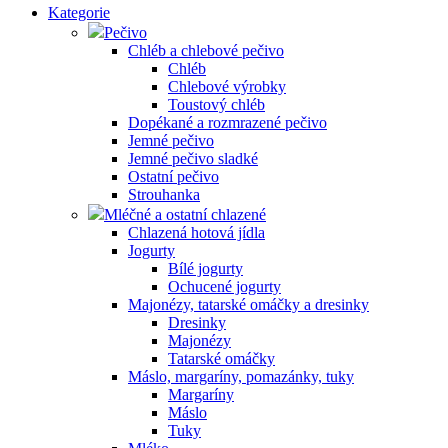
Kategorie
Pečivo
Chléb a chlebové pečivo
Chléb
Chlebové výrobky
Toustový chléb
Dopékané a rozmrazené pečivo
Jemné pečivo
Jemné pečivo sladké
Ostatní pečivo
Strouhanka
Mléčné a ostatní chlazené
Chlazená hotová jídla
Jogurty
Bílé jogurty
Ochucené jogurty
Majonézy, tatarské omáčky a dresinky
Dresinky
Majonézy
Tatarské omáčky
Máslo, margaríny, pomazánky, tuky
Margaríny
Máslo
Tuky