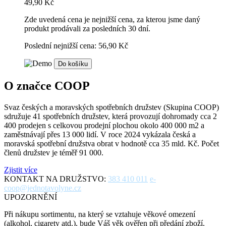
49,90 Kč
Zde uvedená cena je nejnižší cena, za kterou jsme daný
produkt prodávali za posledních 30 dní.
Poslední nejnižší cena: 56,90 Kč
Do košíku
O značce COOP
Svaz českých a moravských spotřebních družstev (Skupina COOP)
sdružuje 41 spotřebních družstev, která provozují dohromady cca 2
400 prodejen s celkovou prodejní plochou okolo 400 000 m2 a
zaměstnávají přes 13 000 lidí. V roce 2024 vykázala česká a
moravská spotřební družstva obrat v hodnotě cca 35 mld. Kč. Počet
členů družstev je téměř 91 000.
Zjistit více
KONTAKT NA DRUŽSTVO:
383 410 011
e-
coop@jednotavolyne.cz
UPOZORNĚNÍ
Při nákupu sortimentu, na který se vztahuje věkové omezení
(alkohol, cigarety atd.), bude Váš věk ověřen při předání zboží.