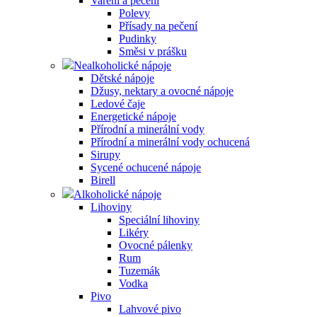
Vaření a pečení
Polevy
Přísady na pečení
Pudinky
Směsi v prášku
Nealkoholické nápoje
Dětské nápoje
Džusy, nektary a ovocné nápoje
Ledové čaje
Energetické nápoje
Přírodní a minerální vody
Přírodní a minerální vody ochucená
Sirupy
Sycené ochucené nápoje
Birell
Alkoholické nápoje
Lihoviny
Speciální lihoviny
Likéry
Ovocné pálenky
Rum
Tuzemák
Vodka
Pivo
Lahvové pivo