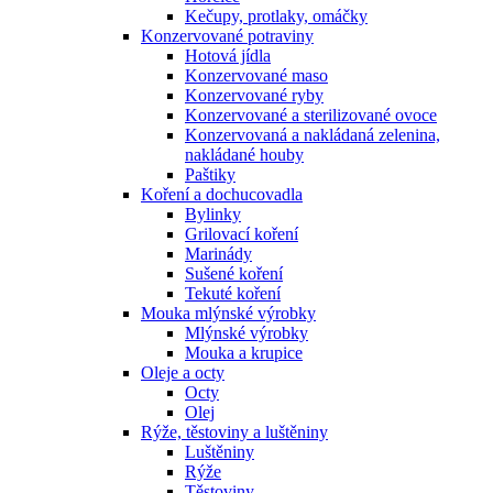
Kečupy, protlaky, omáčky
Konzervované potraviny
Hotová jídla
Konzervované maso
Konzervované ryby
Konzervované a sterilizované ovoce
Konzervovaná a nakládaná zelenina,
nakládané houby
Paštiky
Koření a dochucovadla
Bylinky
Grilovací koření
Marinády
Sušené koření
Tekuté koření
Mouka mlýnské výrobky
Mlýnské výrobky
Mouka a krupice
Oleje a octy
Octy
Olej
Rýže, těstoviny a luštěniny
Luštěniny
Rýže
Těstoviny