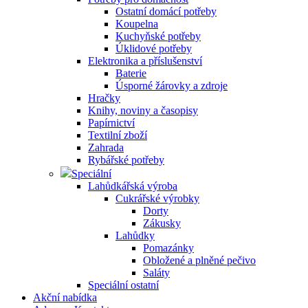
Ostatní domácí potřeby
Koupelna
Kuchyňské potřeby
Úklidové potřeby
Elektronika a příslušenství
Baterie
Úsporné žárovky a zdroje
Hračky
Knihy, noviny a časopisy
Papírnictví
Textilní zboží
Zahrada
Rybářské potřeby
Speciální
Lahůdkářská výroba
Cukrářské výrobky
Dorty
Zákusky
Lahůdky
Pomazánky
Obložené a plněné pečivo
Saláty
Speciální ostatní
Akční nabídka