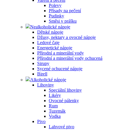
Vaření a pečení
Polevy
Přísady na pečení
Pudinky
Směsi v prášku
Nealkoholické nápoje
Dětské nápoje
Džusy, nektary a ovocné nápoje
Ledové čaje
Energetické nápoje
Přírodní a minerální vody
Přírodní a minerální vody ochucená
Sirupy
Sycené ochucené nápoje
Birell
Alkoholické nápoje
Lihoviny
Speciální lihoviny
Likéry
Ovocné pálenky
Rum
Tuzemák
Vodka
Pivo
Lahvové pivo