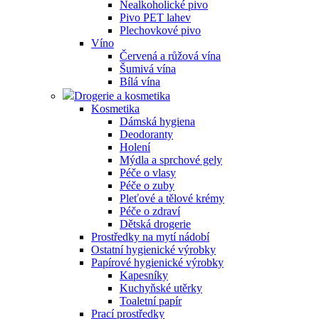
Nealkoholické pivo
Pivo PET lahev
Plechovkové pivo
Víno
Červená a růžová vína
Šumivá vína
Bílá vína
Drogerie a kosmetika
Kosmetika
Dámská hygiena
Deodoranty
Holení
Mýdla a sprchové gely
Péče o vlasy
Péče o zuby
Pleťové a tělové krémy
Péče o zdraví
Dětská drogerie
Prostředky na mytí nádobí
Ostatní hygienické výrobky
Papírové hygienické výrobky
Kapesníky
Kuchyňské utěrky
Toaletní papír
Prací prostředky