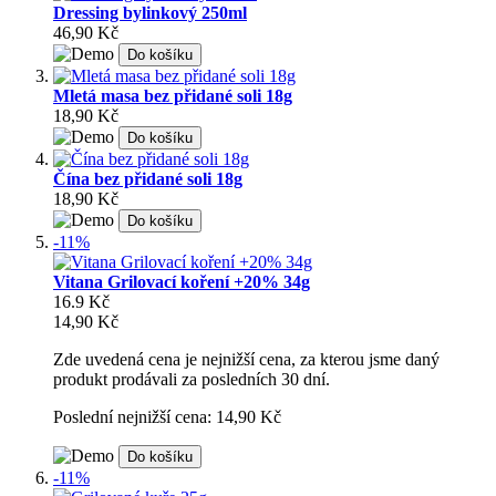
Dressing bylinkový 250ml
46,90 Kč
Do košíku
Mletá masa bez přidané soli 18g
18,90 Kč
Do košíku
Čína bez přidané soli 18g
18,90 Kč
Do košíku
-11%
Vitana Grilovací koření +20% 34g
16.9 Kč
14,90 Kč
Zde uvedená cena je nejnižší cena, za kterou jsme daný
produkt prodávali za posledních 30 dní.
Poslední nejnižší cena: 14,90 Kč
Do košíku
-11%