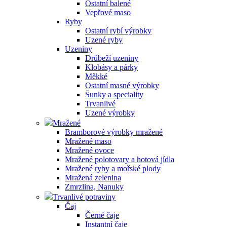
Ostatní balené
Vepřové maso
Ryby
Ostatní rybí výrobky
Uzené ryby
Uzeniny
Drůbeží uzeniny
Klobásy a párky
Měkké
Ostatní masné výrobky
Šunky a speciality
Trvanlivé
Uzené výrobky
Mražené
Bramborové výrobky mražené
Mražené maso
Mražené ovoce
Mražené polotovary a hotová jídla
Mražené ryby a mořské plody
Mražená zelenina
Zmrzlina, Nanuky
Trvanlivé potraviny
Čaj
Černé čaje
Instantní čaje