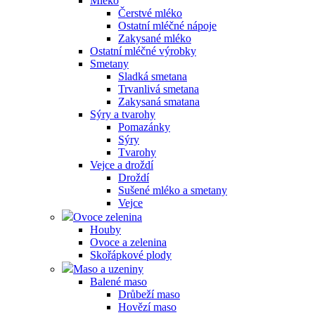
Mléko
Čerstvé mléko
Ostatní mléčné nápoje
Zakysané mléko
Ostatní mléčné výrobky
Smetany
Sladká smetana
Trvanlivá smetana
Zakysaná smatana
Sýry a tvarohy
Pomazánky
Sýry
Tvarohy
Vejce a droždí
Droždí
Sušené mléko a smetany
Vejce
Ovoce zelenina
Houby
Ovoce a zelenina
Skořápkové plody
Maso a uzeniny
Balené maso
Drůbeží maso
Hovězí maso