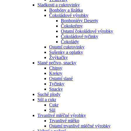
Sladkosti a cukrovinky
Bonbóny a lízátka
Čokoládové výrobky
Bonboniéry Deserty
Čokokrémy
Ostatní čokoládové výrobky
Čokoládové tyčinky
Čokolády
Ostatní cukrovinky
Sušenky a oplatky
Žvýkačky
Slané pečivo, snacky
Chipsy
Krekry
Ostatní slané
Tyčinky
Snacky
Suché plody
Sůl a cukr
Cukr
Sůl
Trvanlivé mléčné výrobky
Trvanlivé mléko
Ostatní trvanlivé mléčné výrobky