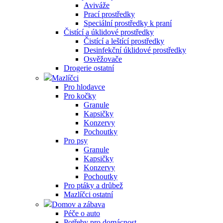
Aviváže
Prací prostředky
Speciální prostředky k praní
Čistící a úklidové prostředky
Čistící a leštící prostředky
Desinfekční úklidové prostředky
Osvěžovače
Drogerie ostatní
Mazlíčci
Pro hlodavce
Pro kočky
Granule
Kapsičky
Konzervy
Pochoutky
Pro psy
Granule
Kapsičky
Konzervy
Pochoutky
Pro ptáky a drůbež
Mazlíčci ostatní
Domov a zábava
Péče o auto
Potřeby pro domácnost