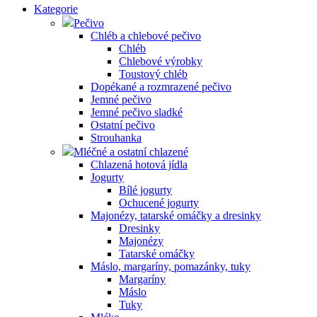
Kategorie
Pečivo
Chléb a chlebové pečivo
Chléb
Chlebové výrobky
Toustový chléb
Dopékané a rozmrazené pečivo
Jemné pečivo
Jemné pečivo sladké
Ostatní pečivo
Strouhanka
Mléčné a ostatní chlazené
Chlazená hotová jídla
Jogurty
Bílé jogurty
Ochucené jogurty
Majonézy, tatarské omáčky a dresinky
Dresinky
Majonézy
Tatarské omáčky
Máslo, margaríny, pomazánky, tuky
Margaríny
Máslo
Tuky