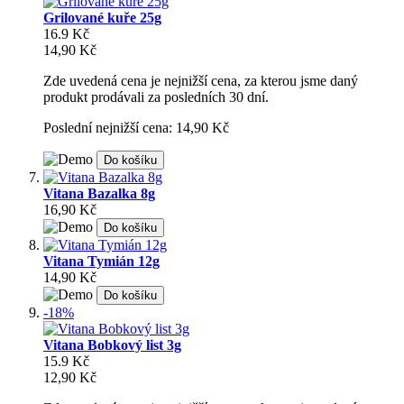
Grilované kuře 25g
16.9 Kč
14,90 Kč
Zde uvedená cena je nejnižší cena, za kterou jsme daný
produkt prodávali za posledních 30 dní.
Poslední nejnižší cena: 14,90 Kč
Do košíku
Vitana Bazalka 8g
16,90 Kč
Do košíku
Vitana Tymián 12g
14,90 Kč
Do košíku
-18%
Vitana Bobkový list 3g
15.9 Kč
12,90 Kč