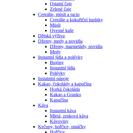
Ostatní čaje
Zelené čaje
Cereálie, müsli a racio
Cereálie a kukuřiční lupínky
Müsli
Ovesné kaše
Dětská výživa
Džemy, medy a povidla
Džemy, marmelády, povidla
Medy
Instantní jídla a polévky
Bujóny
Instantní jídla
Polévky
Instatntní nápoje
Kakao, čokolády a kapučína
Horká čokoláda
Kakao a Granko
Kapučína
Káva
Instantní káva
Mletá, zrnková káva
Kávoviny
Kečupy, hořčice, omáčky
Hořčice