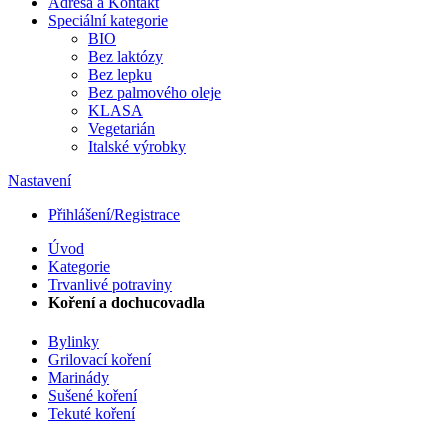
Adresa a Kontakt
Speciální kategorie
BIO
Bez laktózy
Bez lepku
Bez palmového oleje
KLASA
Vegetarián
Italské výrobky
Nastavení
Přihlášení/Registrace
Úvod
Kategorie
Trvanlivé potraviny
Koření a dochucovadla
Bylinky
Grilovací koření
Marinády
Sušené koření
Tekuté koření