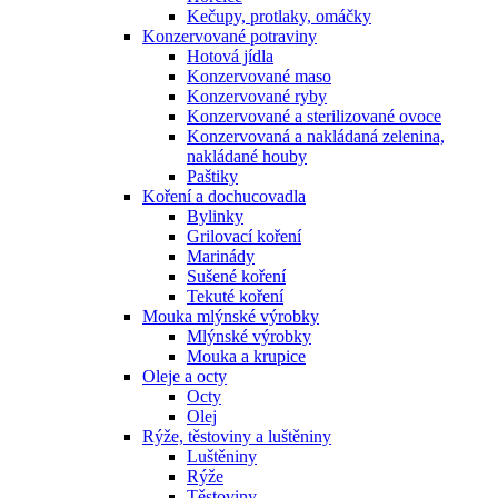
Kečupy, protlaky, omáčky
Konzervované potraviny
Hotová jídla
Konzervované maso
Konzervované ryby
Konzervované a sterilizované ovoce
Konzervovaná a nakládaná zelenina,
nakládané houby
Paštiky
Koření a dochucovadla
Bylinky
Grilovací koření
Marinády
Sušené koření
Tekuté koření
Mouka mlýnské výrobky
Mlýnské výrobky
Mouka a krupice
Oleje a octy
Octy
Olej
Rýže, těstoviny a luštěniny
Luštěniny
Rýže
Těstoviny