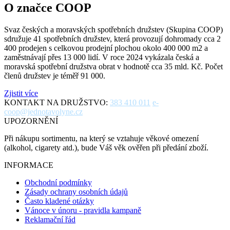
O značce COOP
Svaz českých a moravských spotřebních družstev (Skupina COOP)
sdružuje 41 spotřebních družstev, která provozují dohromady cca 2
400 prodejen s celkovou prodejní plochou okolo 400 000 m2 a
zaměstnávají přes 13 000 lidí. V roce 2024 vykázala česká a
moravská spotřební družstva obrat v hodnotě cca 35 mld. Kč. Počet
členů družstev je téměř 91 000.
Zjistit více
KONTAKT NA DRUŽSTVO:
383 410 011
e-
coop@jednotavolyne.cz
UPOZORNĚNÍ
Při nákupu sortimentu, na který se vztahuje věkové omezení
(alkohol, cigarety atd.), bude Váš věk ověřen při předání zboží.
INFORMACE
Obchodní podmínky
Zásady ochrany osobních údajů
Často kladené otázky
Vánoce v únoru - pravidla kampaně
Reklamační řád