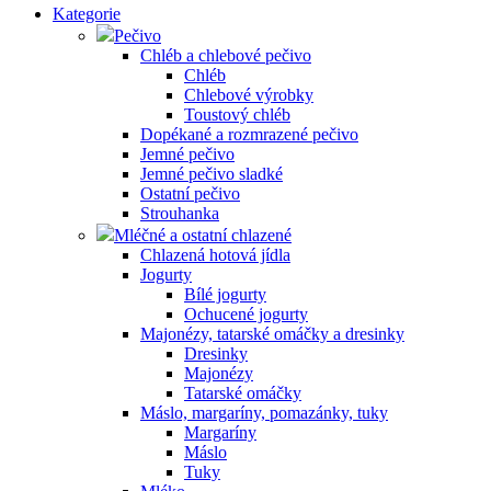
Kategorie
Pečivo
Chléb a chlebové pečivo
Chléb
Chlebové výrobky
Toustový chléb
Dopékané a rozmrazené pečivo
Jemné pečivo
Jemné pečivo sladké
Ostatní pečivo
Strouhanka
Mléčné a ostatní chlazené
Chlazená hotová jídla
Jogurty
Bílé jogurty
Ochucené jogurty
Majonézy, tatarské omáčky a dresinky
Dresinky
Majonézy
Tatarské omáčky
Máslo, margaríny, pomazánky, tuky
Margaríny
Máslo
Tuky