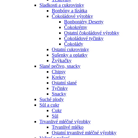
Sladkosti a cukrovinky
Bonbóny a lízátka
Čokoládové výrobky
Bonboniéry Deserty
Čokokrémy
Ostatní čokoládové výrobky
Čokoládové tyčinky
Čokolády
Ostatní cukrovinky
Sušenky a oplatky
Žvýkačky
Slané pečivo, snacky
Chipsy
Krekry
Ostatní slané
Tyčinky
Snacky
Suché plody
Sůl a cukr
Cukr
Sůl
Trvanlivé mléčné výrobky
Trvanlivé mléko
Ostatní trvanlivé mléčné výrobky