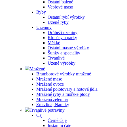
Ostatní balené
Vepřové maso
Ryby
Ostatní rybí výrobky
Uzené ryby
Uzeniny
Drůbeží uzeniny
Klobásy a párky
Měkké
Ostatní masné výrobky
Šunky a speciality
Trvanlivé
Uzené výrobky
Mražené
Bramborové výrobky mražené
Mražené maso
Mražené ovoce
Mražené polotovary a hotová jídla
Mražené ryby a mořské plody
Mražená zelenina
Zmrzlina, Nanuky
Trvanlivé potraviny
Čaj
Černé čaje
Instantní čaje