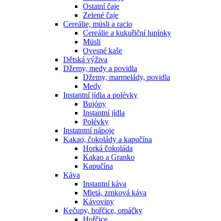
Ostatní čaje
Zelené čaje
Cereálie, müsli a racio
Cereálie a kukuřiční lupínky
Müsli
Ovesné kaše
Dětská výživa
Džemy, medy a povidla
Džemy, marmelády, povidla
Medy
Instantní jídla a polévky
Bujóny
Instantní jídla
Polévky
Instatntní nápoje
Kakao, čokolády a kapučína
Horká čokoláda
Kakao a Granko
Kapučína
Káva
Instantní káva
Mletá, zrnková káva
Kávoviny
Kečupy, hořčice, omáčky
Hořčice