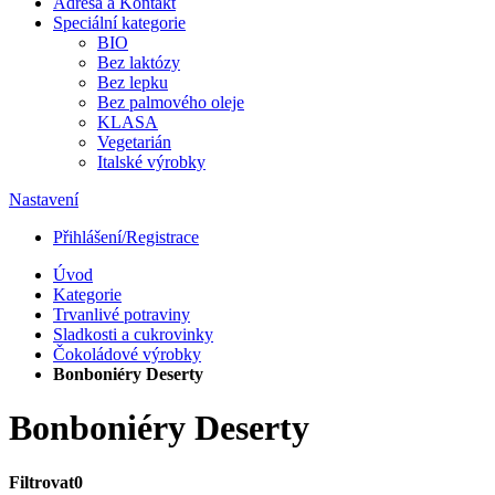
Adresa a Kontakt
Speciální kategorie
BIO
Bez laktózy
Bez lepku
Bez palmového oleje
KLASA
Vegetarián
Italské výrobky
Nastavení
Přihlášení/Registrace
Úvod
Kategorie
Trvanlivé potraviny
Sladkosti a cukrovinky
Čokoládové výrobky
Bonboniéry Deserty
Bonboniéry Deserty
Filtrovat
0