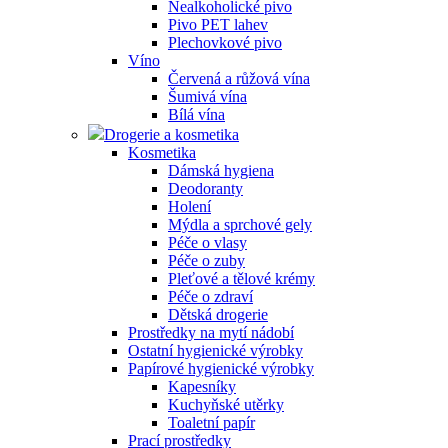
Nealkoholické pivo
Pivo PET lahev
Plechovkové pivo
Víno
Červená a růžová vína
Šumivá vína
Bílá vína
Drogerie a kosmetika
Kosmetika
Dámská hygiena
Deodoranty
Holení
Mýdla a sprchové gely
Péče o vlasy
Péče o zuby
Pleťové a tělové krémy
Péče o zdraví
Dětská drogerie
Prostředky na mytí nádobí
Ostatní hygienické výrobky
Papírové hygienické výrobky
Kapesníky
Kuchyňské utěrky
Toaletní papír
Prací prostředky