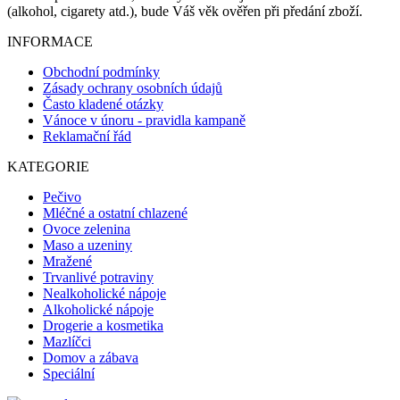
(alkohol, cigarety atd.), bude Váš věk ověřen při předání zboží.
INFORMACE
Obchodní podmínky
Zásady ochrany osobních údajů
Často kladené otázky
Vánoce v únoru - pravidla kampaně
Reklamační řád
KATEGORIE
Pečivo
Mléčné a ostatní chlazené
Ovoce zelenina
Maso a uzeniny
Mražené
Trvanlivé potraviny
Nealkoholické nápoje
Alkoholické nápoje
Drogerie a kosmetika
Mazlíčci
Domov a zábava
Speciální