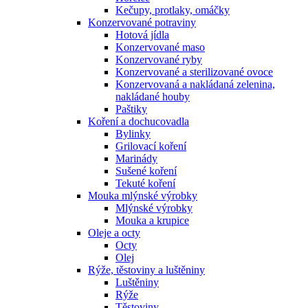
Kečupy, protlaky, omáčky
Konzervované potraviny
Hotová jídla
Konzervované maso
Konzervované ryby
Konzervované a sterilizované ovoce
Konzervovaná a nakládaná zelenina,
nakládané houby
Paštiky
Koření a dochucovadla
Bylinky
Grilovací koření
Marinády
Sušené koření
Tekuté koření
Mouka mlýnské výrobky
Mlýnské výrobky
Mouka a krupice
Oleje a octy
Octy
Olej
Rýže, těstoviny a luštěniny
Luštěniny
Rýže
Těstoviny