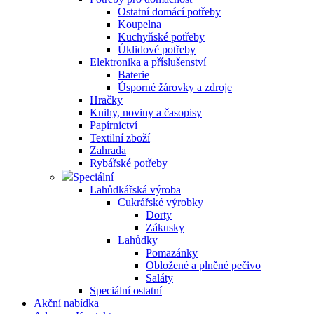
Ostatní domácí potřeby
Koupelna
Kuchyňské potřeby
Úklidové potřeby
Elektronika a příslušenství
Baterie
Úsporné žárovky a zdroje
Hračky
Knihy, noviny a časopisy
Papírnictví
Textilní zboží
Zahrada
Rybářské potřeby
Speciální
Lahůdkářská výroba
Cukrářské výrobky
Dorty
Zákusky
Lahůdky
Pomazánky
Obložené a plněné pečivo
Saláty
Speciální ostatní
Akční nabídka