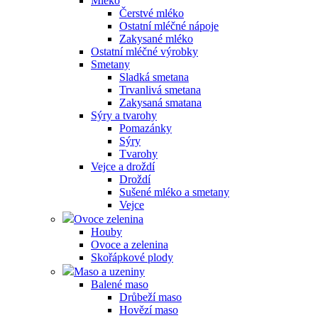
Mléko
Čerstvé mléko
Ostatní mléčné nápoje
Zakysané mléko
Ostatní mléčné výrobky
Smetany
Sladká smetana
Trvanlivá smetana
Zakysaná smatana
Sýry a tvarohy
Pomazánky
Sýry
Tvarohy
Vejce a droždí
Droždí
Sušené mléko a smetany
Vejce
Ovoce zelenina
Houby
Ovoce a zelenina
Skořápkové plody
Maso a uzeniny
Balené maso
Drůbeží maso
Hovězí maso