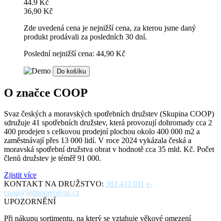
44.9 Kč
36,90 Kč
Zde uvedená cena je nejnižší cena, za kterou jsme daný
produkt prodávali za posledních 30 dní.
Poslední nejnižší cena: 44,90 Kč
Do košíku
O značce COOP
Svaz českých a moravských spotřebních družstev (Skupina COOP)
sdružuje 41 spotřebních družstev, která provozují dohromady cca 2
400 prodejen s celkovou prodejní plochou okolo 400 000 m2 a
zaměstnávají přes 13 000 lidí. V roce 2024 vykázala česká a
moravská spotřební družstva obrat v hodnotě cca 35 mld. Kč. Počet
členů družstev je téměř 91 000.
Zjistit více
KONTAKT NA DRUŽSTVO:
383 410 011
e-
coop@jednotavolyne.cz
UPOZORNĚNÍ
Při nákupu sortimentu, na který se vztahuje věkové omezení