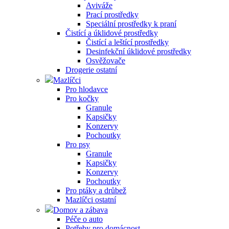
Aviváže
Prací prostředky
Speciální prostředky k praní
Čistící a úklidové prostředky
Čistící a leštící prostředky
Desinfekční úklidové prostředky
Osvěžovače
Drogerie ostatní
Mazlíčci
Pro hlodavce
Pro kočky
Granule
Kapsičky
Konzervy
Pochoutky
Pro psy
Granule
Kapsičky
Konzervy
Pochoutky
Pro ptáky a drůbež
Mazlíčci ostatní
Domov a zábava
Péče o auto
Potřeby pro domácnost