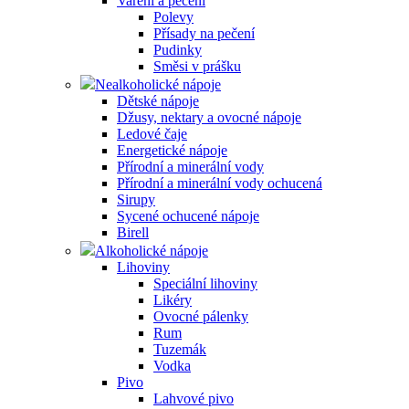
Vaření a pečení
Polevy
Přísady na pečení
Pudinky
Směsi v prášku
Nealkoholické nápoje
Dětské nápoje
Džusy, nektary a ovocné nápoje
Ledové čaje
Energetické nápoje
Přírodní a minerální vody
Přírodní a minerální vody ochucená
Sirupy
Sycené ochucené nápoje
Birell
Alkoholické nápoje
Lihoviny
Speciální lihoviny
Likéry
Ovocné pálenky
Rum
Tuzemák
Vodka
Pivo
Lahvové pivo