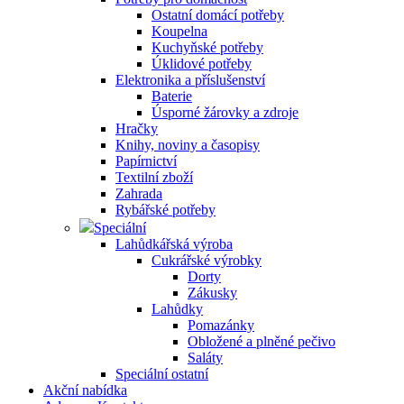
Ostatní domácí potřeby
Koupelna
Kuchyňské potřeby
Úklidové potřeby
Elektronika a příslušenství
Baterie
Úsporné žárovky a zdroje
Hračky
Knihy, noviny a časopisy
Papírnictví
Textilní zboží
Zahrada
Rybářské potřeby
Speciální
Lahůdkářská výroba
Cukrářské výrobky
Dorty
Zákusky
Lahůdky
Pomazánky
Obložené a plněné pečivo
Saláty
Speciální ostatní
Akční nabídka