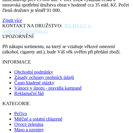
moravská spotřební družstva obrat v hodnotě cca 35 mld. Kč. Počet
členů družstev je téměř 91 000.
Zjistit více
KONTAKT NA DRUŽSTVO:
383 410 011
e-
coop@jednotavolyne.cz
UPOZORNĚNÍ
Při nákupu sortimentu, na který se vztahuje věkové omezení
(alkohol, cigarety atd.), bude Váš věk ověřen při předání zboží.
INFORMACE
Obchodní podmínky
Zásady ochrany osobních údajů
Často kladené otázky
Vánoce v únoru - pravidla kampaně
Reklamační řád
KATEGORIE
Pečivo
Mléčné a ostatní chlazené
Ovoce zelenina
Maso a uzeniny