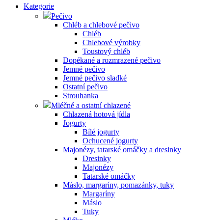
Kategorie
Pečivo
Chléb a chlebové pečivo
Chléb
Chlebové výrobky
Toustový chléb
Dopékané a rozmrazené pečivo
Jemné pečivo
Jemné pečivo sladké
Ostatní pečivo
Strouhanka
Mléčné a ostatní chlazené
Chlazená hotová jídla
Jogurty
Bílé jogurty
Ochucené jogurty
Majonézy, tatarské omáčky a dresinky
Dresinky
Majonézy
Tatarské omáčky
Máslo, margaríny, pomazánky, tuky
Margaríny
Máslo
Tuky