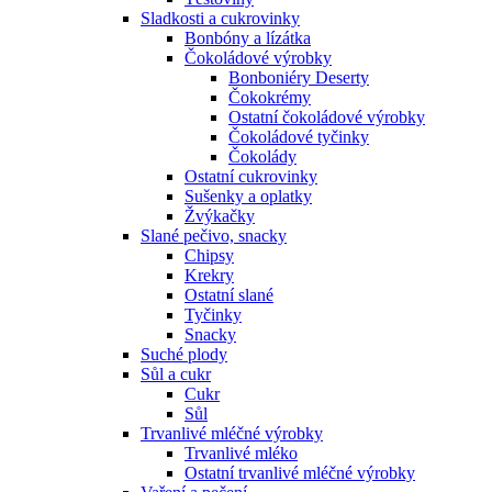
Sladkosti a cukrovinky
Bonbóny a lízátka
Čokoládové výrobky
Bonboniéry Deserty
Čokokrémy
Ostatní čokoládové výrobky
Čokoládové tyčinky
Čokolády
Ostatní cukrovinky
Sušenky a oplatky
Žvýkačky
Slané pečivo, snacky
Chipsy
Krekry
Ostatní slané
Tyčinky
Snacky
Suché plody
Sůl a cukr
Cukr
Sůl
Trvanlivé mléčné výrobky
Trvanlivé mléko
Ostatní trvanlivé mléčné výrobky