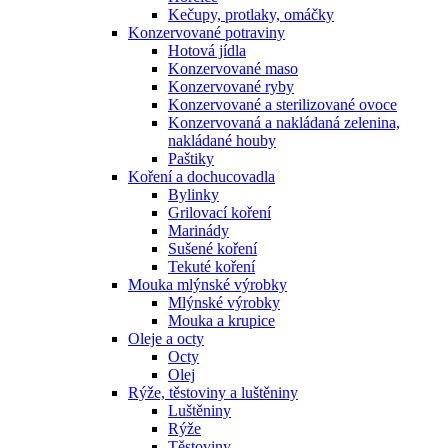
Kečupy, protlaky, omáčky
Konzervované potraviny
Hotová jídla
Konzervované maso
Konzervované ryby
Konzervované a sterilizované ovoce
Konzervovaná a nakládaná zelenina,
nakládané houby
Paštiky
Koření a dochucovadla
Bylinky
Grilovací koření
Marinády
Sušené koření
Tekuté koření
Mouka mlýnské výrobky
Mlýnské výrobky
Mouka a krupice
Oleje a octy
Octy
Olej
Rýže, těstoviny a luštěniny
Luštěniny
Rýže
Těstoviny