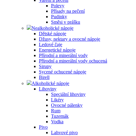
Vaření a pečení
Polevy
Přísady na pečení
Pudinky
Směsi v prášku
Nealkoholické nápoje
Dětské nápoje
Džusy, nektary a ovocné nápoje
Ledové čaje
Energetické nápoje
Přírodní a minerální vody
Přírodní a minerální vody ochucená
Sirupy
Sycené ochucené nápoje
Birell
Alkoholické nápoje
Lihoviny
Speciální lihoviny
Likéry
Ovocné pálenky
Rum
Tuzemák
Vodka
Pivo
Lahvové pivo