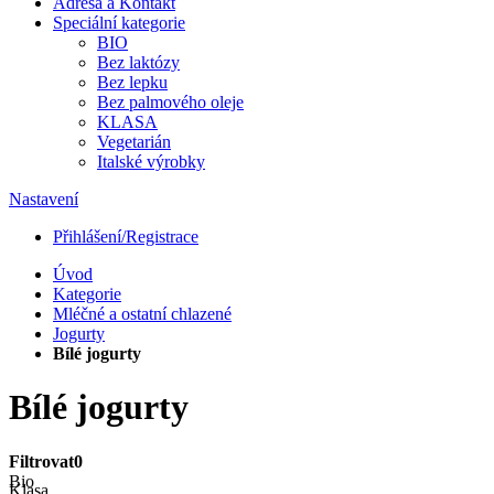
Adresa a Kontakt
Speciální kategorie
BIO
Bez laktózy
Bez lepku
Bez palmového oleje
KLASA
Vegetarián
Italské výrobky
Nastavení
Přihlášení/Registrace
Úvod
Kategorie
Mléčné a ostatní chlazené
Jogurty
Bílé jogurty
Bílé jogurty
Filtrovat
0
Bio
Klasa