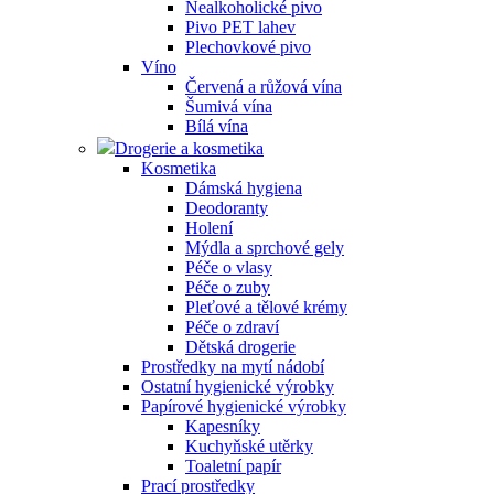
Nealkoholické pivo
Pivo PET lahev
Plechovkové pivo
Víno
Červená a růžová vína
Šumivá vína
Bílá vína
Drogerie a kosmetika
Kosmetika
Dámská hygiena
Deodoranty
Holení
Mýdla a sprchové gely
Péče o vlasy
Péče o zuby
Pleťové a tělové krémy
Péče o zdraví
Dětská drogerie
Prostředky na mytí nádobí
Ostatní hygienické výrobky
Papírové hygienické výrobky
Kapesníky
Kuchyňské utěrky
Toaletní papír
Prací prostředky