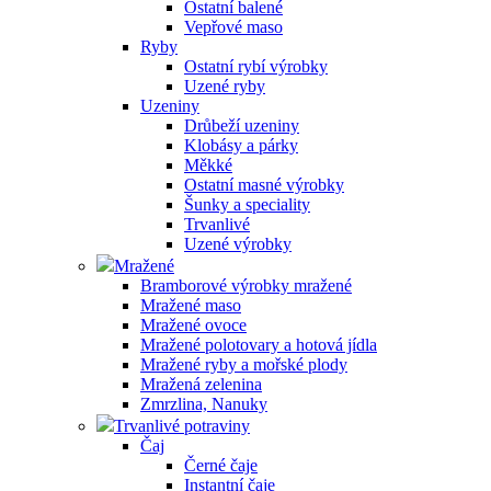
Ostatní balené
Vepřové maso
Ryby
Ostatní rybí výrobky
Uzené ryby
Uzeniny
Drůbeží uzeniny
Klobásy a párky
Měkké
Ostatní masné výrobky
Šunky a speciality
Trvanlivé
Uzené výrobky
Mražené
Bramborové výrobky mražené
Mražené maso
Mražené ovoce
Mražené polotovary a hotová jídla
Mražené ryby a mořské plody
Mražená zelenina
Zmrzlina, Nanuky
Trvanlivé potraviny
Čaj
Černé čaje
Instantní čaje