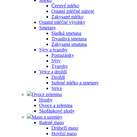
Mléko
Čerstvé mléko
Ostatní mléčné nápoje
Zakysané mléko
Ostatní mléčné výrobky
Smetany
Sladká smetana
Trvanlivá smetana
Zakysaná smatana
Sýry a tvarohy
Pomazánky
Sýry
Tvarohy
Vejce a droždí
Droždí
Sušené mléko a smetany
Vejce
Ovoce zelenina
Houby
Ovoce a zelenina
Skořápkové plody
Maso a uzeniny
Balené maso
Drůbeží maso
Hovězí maso