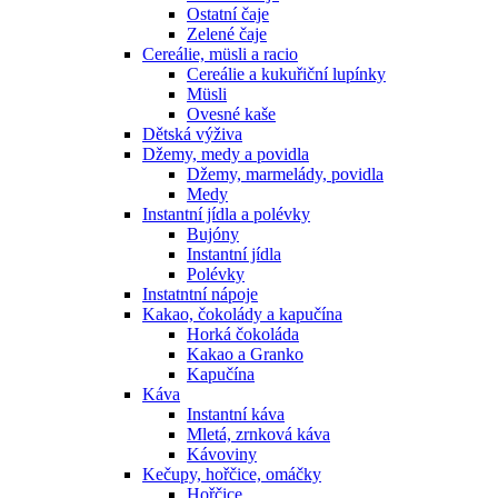
Ostatní čaje
Zelené čaje
Cereálie, müsli a racio
Cereálie a kukuřiční lupínky
Müsli
Ovesné kaše
Dětská výživa
Džemy, medy a povidla
Džemy, marmelády, povidla
Medy
Instantní jídla a polévky
Bujóny
Instantní jídla
Polévky
Instatntní nápoje
Kakao, čokolády a kapučína
Horká čokoláda
Kakao a Granko
Kapučína
Káva
Instantní káva
Mletá, zrnková káva
Kávoviny
Kečupy, hořčice, omáčky
Hořčice