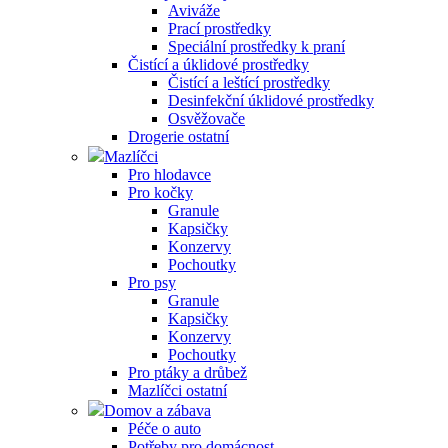
Aviváže
Prací prostředky
Speciální prostředky k praní
Čistící a úklidové prostředky
Čistící a leštící prostředky
Desinfekční úklidové prostředky
Osvěžovače
Drogerie ostatní
Mazlíčci
Pro hlodavce
Pro kočky
Granule
Kapsičky
Konzervy
Pochoutky
Pro psy
Granule
Kapsičky
Konzervy
Pochoutky
Pro ptáky a drůbež
Mazlíčci ostatní
Domov a zábava
Péče o auto
Potřeby pro domácnost