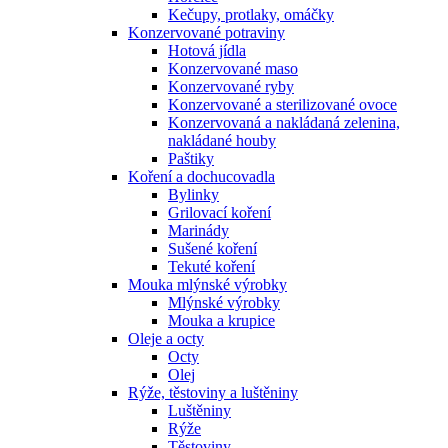
Kečupy, protlaky, omáčky
Konzervované potraviny
Hotová jídla
Konzervované maso
Konzervované ryby
Konzervované a sterilizované ovoce
Konzervovaná a nakládaná zelenina,
nakládané houby
Paštiky
Koření a dochucovadla
Bylinky
Grilovací koření
Marinády
Sušené koření
Tekuté koření
Mouka mlýnské výrobky
Mlýnské výrobky
Mouka a krupice
Oleje a octy
Octy
Olej
Rýže, těstoviny a luštěniny
Luštěniny
Rýže
Těstoviny