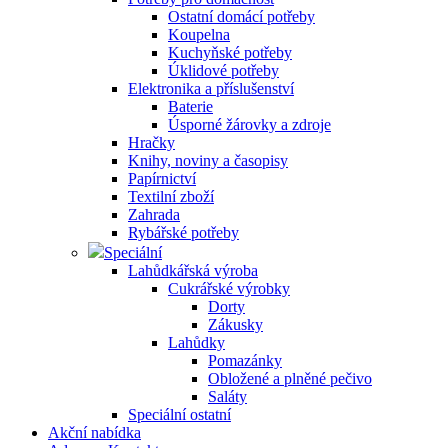
Ostatní domácí potřeby
Koupelna
Kuchyňské potřeby
Úklidové potřeby
Elektronika a příslušenství
Baterie
Úsporné žárovky a zdroje
Hračky
Knihy, noviny a časopisy
Papírnictví
Textilní zboží
Zahrada
Rybářské potřeby
Speciální
Lahůdkářská výroba
Cukrářské výrobky
Dorty
Zákusky
Lahůdky
Pomazánky
Obložené a plněné pečivo
Saláty
Speciální ostatní
Akční nabídka