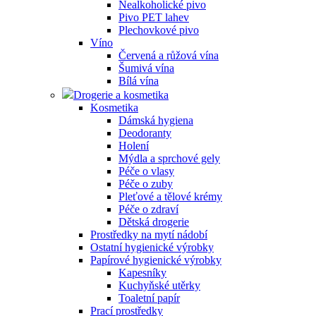
Nealkoholické pivo
Pivo PET lahev
Plechovkové pivo
Víno
Červená a růžová vína
Šumivá vína
Bílá vína
Drogerie a kosmetika
Kosmetika
Dámská hygiena
Deodoranty
Holení
Mýdla a sprchové gely
Péče o vlasy
Péče o zuby
Pleťové a tělové krémy
Péče o zdraví
Dětská drogerie
Prostředky na mytí nádobí
Ostatní hygienické výrobky
Papírové hygienické výrobky
Kapesníky
Kuchyňské utěrky
Toaletní papír
Prací prostředky