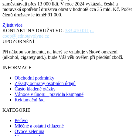
zaměstnávají přes 13 000 lidí. V roce 2024 vykázala česká a
moravská spotřební družstva obrat v hodnotě cca 35 mld. Kč. Počet
členů družstev je téměř 91 000.
Zjistit více
KONTAKT NA DRUŽSTVO:
383 410 011
e-
coop@jednotavolyne.cz
UPOZORNĚNÍ
Při nákupu sortimentu, na který se vztahuje věkové omezení
(alkohol, cigarety atd.), bude Váš věk ověřen při předání zboží.
INFORMACE
Obchodní podmínky
Zásady ochrany osobních údajů
Často kladené otázky
Vánoce v únoru - pravidla kampaně
Reklamační řád
KATEGORIE
Pečivo
Mléčné a ostatní chlazené
Ovoce zelenina