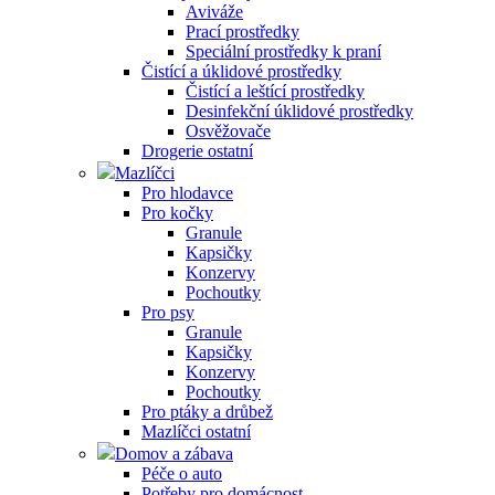
Aviváže
Prací prostředky
Speciální prostředky k praní
Čistící a úklidové prostředky
Čistící a leštící prostředky
Desinfekční úklidové prostředky
Osvěžovače
Drogerie ostatní
Mazlíčci
Pro hlodavce
Pro kočky
Granule
Kapsičky
Konzervy
Pochoutky
Pro psy
Granule
Kapsičky
Konzervy
Pochoutky
Pro ptáky a drůbež
Mazlíčci ostatní
Domov a zábava
Péče o auto
Potřeby pro domácnost