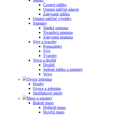
Mléko
Čerstvé mléko
Ostatní mléčné nápoje
Zakysané mléko
Ostatní mléčné výrobky
Smetany
Sladká smetana
Trvanlivá smetana
Zakysaná smatana
Sýry a tvarohy
Pomazánky
Sýry
Tvarohy
Vejce a droždí
Droždí
Sušené mléko a smetany
Vejce
Ovoce zelenina
Houby
Ovoce a zelenina
Skořápkové plody
Maso a uzeniny
Balené maso
Drůbeží maso
Hovězí maso