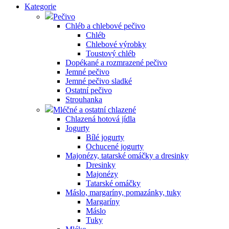
Kategorie
Pečivo
Chléb a chlebové pečivo
Chléb
Chlebové výrobky
Toustový chléb
Dopékané a rozmrazené pečivo
Jemné pečivo
Jemné pečivo sladké
Ostatní pečivo
Strouhanka
Mléčné a ostatní chlazené
Chlazená hotová jídla
Jogurty
Bílé jogurty
Ochucené jogurty
Majonézy, tatarské omáčky a dresinky
Dresinky
Majonézy
Tatarské omáčky
Máslo, margaríny, pomazánky, tuky
Margaríny
Máslo
Tuky