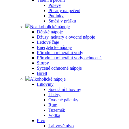
Vaření a pečení
Polevy
Přísady na pečení
Pudinky
Směsi v prášku
Nealkoholické nápoje
Dětské nápoje
Džusy, nektary a ovocné nápoje
Ledové čaje
Energetické nápoje
Přírodní a minerální vody
Přírodní a minerální vody ochucená
Sirupy
Sycené ochucené nápoje
Birell
Alkoholické nápoje
Lihoviny
Speciální lihoviny
Likéry
Ovocné pálenky
Rum
Tuzemák
Vodka
Pivo
Lahvové pivo