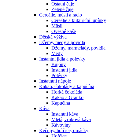
Ostatní čaje
Zelené čaje
Cereálie, müsli a racio
Cereálie a kukuřiční lupínky
Müsli
Ovesné kaše
Dětská výživa
Džemy, medy a povidla
Džemy, marmelády, povidla
Medy
Instantní jídla a polévky
Bujóny
Instantní jídla
Polévky
Instatntní nápoje
Kakao, čokolády a kapučína
Horká čokoláda
Kakao a Granko
Kapučína
Káva
Instantní káva
Mletá, zrnková káva
Kávoviny
Kečupy, hořčice, omáčky
Hořčice