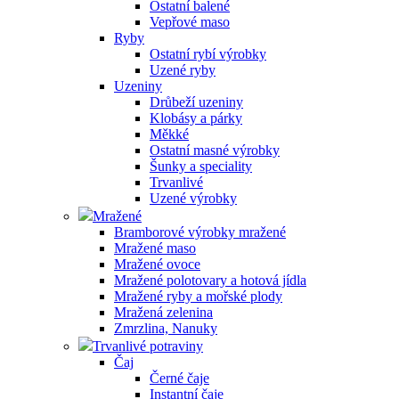
Ostatní balené
Vepřové maso
Ryby
Ostatní rybí výrobky
Uzené ryby
Uzeniny
Drůbeží uzeniny
Klobásy a párky
Měkké
Ostatní masné výrobky
Šunky a speciality
Trvanlivé
Uzené výrobky
Mražené
Bramborové výrobky mražené
Mražené maso
Mražené ovoce
Mražené polotovary a hotová jídla
Mražené ryby a mořské plody
Mražená zelenina
Zmrzlina, Nanuky
Trvanlivé potraviny
Čaj
Černé čaje
Instantní čaje