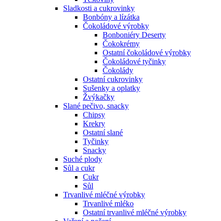
Sladkosti a cukrovinky
Bonbóny a lízátka
Čokoládové výrobky
Bonboniéry Deserty
Čokokrémy
Ostatní čokoládové výrobky
Čokoládové tyčinky
Čokolády
Ostatní cukrovinky
Sušenky a oplatky
Žvýkačky
Slané pečivo, snacky
Chipsy
Krekry
Ostatní slané
Tyčinky
Snacky
Suché plody
Sůl a cukr
Cukr
Sůl
Trvanlivé mléčné výrobky
Trvanlivé mléko
Ostatní trvanlivé mléčné výrobky