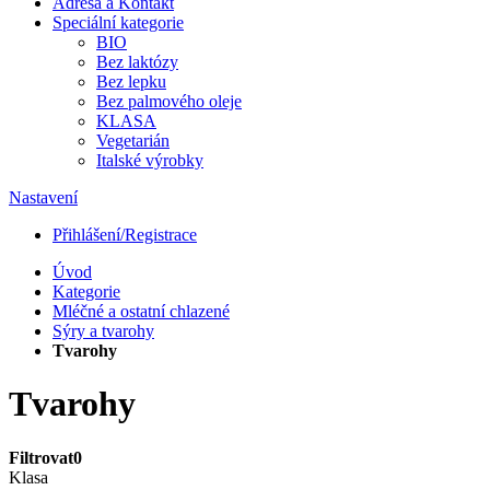
Adresa a Kontakt
Speciální kategorie
BIO
Bez laktózy
Bez lepku
Bez palmového oleje
KLASA
Vegetarián
Italské výrobky
Nastavení
Přihlášení/Registrace
Úvod
Kategorie
Mléčné a ostatní chlazené
Sýry a tvarohy
Tvarohy
Tvarohy
Filtrovat
0
Klasa