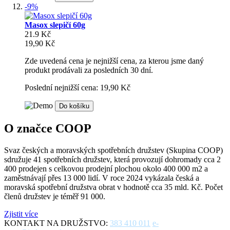
-9%
Masox slepičí 60g
21.9 Kč
19,90 Kč
Zde uvedená cena je nejnižší cena, za kterou jsme daný
produkt prodávali za posledních 30 dní.
Poslední nejnižší cena: 19,90 Kč
Do košíku
O značce COOP
Svaz českých a moravských spotřebních družstev (Skupina COOP)
sdružuje 41 spotřebních družstev, která provozují dohromady cca 2
400 prodejen s celkovou prodejní plochou okolo 400 000 m2 a
zaměstnávají přes 13 000 lidí. V roce 2024 vykázala česká a
moravská spotřební družstva obrat v hodnotě cca 35 mld. Kč. Počet
členů družstev je téměř 91 000.
Zjistit více
KONTAKT NA DRUŽSTVO:
383 410 011
e-