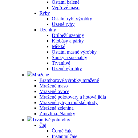
Ostatní balené
Vepřové maso
Ryby
Ostatní rybí výrobky
Uzené ryby
Uzeniny
Drůbeží uzeniny
Klobásy a párky
Měkké
Ostatní masné výrobky
Šunky a speciality
Trvanlivé
Uzené výrobky
Mražené
Bramborové výrobky mražené
Mražené maso
Mražené ovoce
Mražené polotovary a hotová jídla
Mražené ryby a mořské plody
Mražená zelenina
Zmrzlina, Nanuky
Trvanlivé potraviny
Čaj
Černé čaje
Instantní čaje