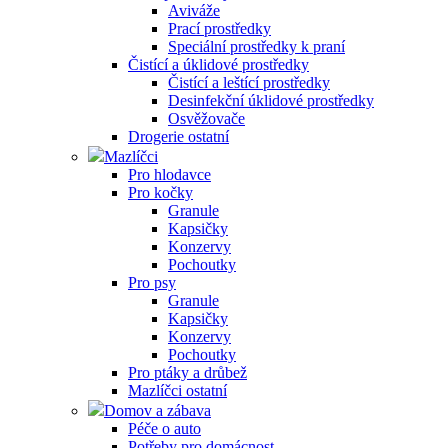
Aviváže
Prací prostředky
Speciální prostředky k praní
Čistící a úklidové prostředky
Čistící a leštící prostředky
Desinfekční úklidové prostředky
Osvěžovače
Drogerie ostatní
Mazlíčci
Pro hlodavce
Pro kočky
Granule
Kapsičky
Konzervy
Pochoutky
Pro psy
Granule
Kapsičky
Konzervy
Pochoutky
Pro ptáky a drůbež
Mazlíčci ostatní
Domov a zábava
Péče o auto
Potřeby pro domácnost