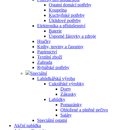
Ostatní domácí potřeby
Koupelna
Kuchyňské potřeby
Úklidové potřeby
Elektronika a příslušenství
Baterie
Úsporné žárovky a zdroje
Hračky
Knihy, noviny a časopisy
Papírnictví
Textilní zboží
Zahrada
Rybářské potřeby
Speciální
Lahůdkářská výroba
Cukrářské výrobky
Dorty
Zákusky
Lahůdky
Pomazánky
Obložené a plněné pečivo
Saláty
Speciální ostatní
Akční nabídka