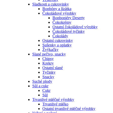
Sladkosti a cukrovinky
Bonbóny a lízátka
Čokoládové výrobky
Bonboniéry Deserty
Čokokrémy
Ostatní čokoládové výrobky
Čokoládové tyčinky
Čokolády
Ostatní cukrovinky
Sušenky a oplatky
Žvýkačky
Slané pečivo, snacky
Chipsy
Krekry
Ostatní slané
Tyčinky
Snacky
Suché plody
Sůl a cukr
Cukr
Sůl
Trvanlivé mléčné výrobky
Trvanlivé mléko
Ostatní trvanlivé mléčné výrobky