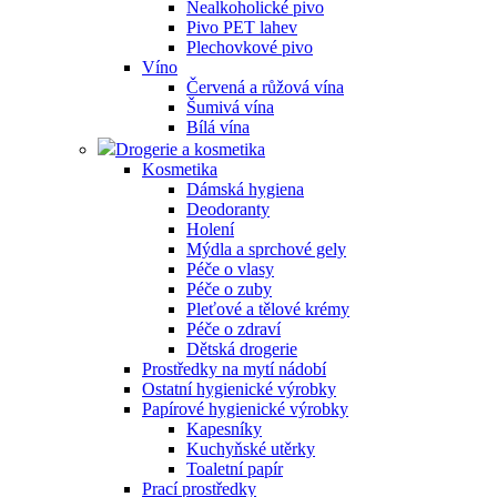
Nealkoholické pivo
Pivo PET lahev
Plechovkové pivo
Víno
Červená a růžová vína
Šumivá vína
Bílá vína
Drogerie a kosmetika
Kosmetika
Dámská hygiena
Deodoranty
Holení
Mýdla a sprchové gely
Péče o vlasy
Péče o zuby
Pleťové a tělové krémy
Péče o zdraví
Dětská drogerie
Prostředky na mytí nádobí
Ostatní hygienické výrobky
Papírové hygienické výrobky
Kapesníky
Kuchyňské utěrky
Toaletní papír
Prací prostředky