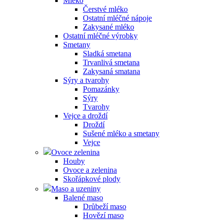
Mléko
Čerstvé mléko
Ostatní mléčné nápoje
Zakysané mléko
Ostatní mléčné výrobky
Smetany
Sladká smetana
Trvanlivá smetana
Zakysaná smatana
Sýry a tvarohy
Pomazánky
Sýry
Tvarohy
Vejce a droždí
Droždí
Sušené mléko a smetany
Vejce
Ovoce zelenina
Houby
Ovoce a zelenina
Skořápkové plody
Maso a uzeniny
Balené maso
Drůbeží maso
Hovězí maso