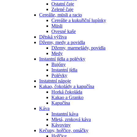
Ostatní čaje
Zelené čaje
Cereálie, müsli a racio
Cereálie a kukuřiční lupínky
Müsli
Ovesné kaše
Dětská výživa
Džemy, medy a povidla
Džemy, marmelády, povidla
Medy
Instantní jídla a polévky
Bujóny
Instantní jídla
Polévky
Instatntní nápoje
Kakao, čokolády a kapučína
Horká čokoláda
Kakao a Granko
Kapučína
Káva
Instantní káva
Mletá, zrnková káva
Kávoviny
Kečupy, hořčice, omáčky
Hořčice