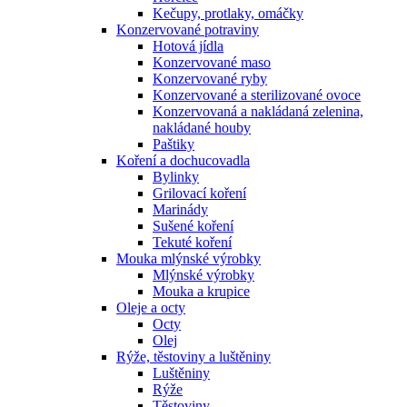
Kečupy, protlaky, omáčky
Konzervované potraviny
Hotová jídla
Konzervované maso
Konzervované ryby
Konzervované a sterilizované ovoce
Konzervovaná a nakládaná zelenina,
nakládané houby
Paštiky
Koření a dochucovadla
Bylinky
Grilovací koření
Marinády
Sušené koření
Tekuté koření
Mouka mlýnské výrobky
Mlýnské výrobky
Mouka a krupice
Oleje a octy
Octy
Olej
Rýže, těstoviny a luštěniny
Luštěniny
Rýže
Těstoviny