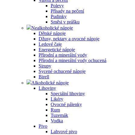
Vaření a pečení
Polevy
Přísady na pečení
Pudinky
Směsi v prášku
Nealkoholické nápoje
Dětské nápoje
Džusy, nektary a ovocné nápoje
Ledové čaje
Energetické nápoje
Přírodní a minerální vody
Přírodní a minerální vody ochucená
Sirupy
Sycené ochucené nápoje
Birell
Alkoholické nápoje
Lihoviny
Speciální lihoviny
Likéry
Ovocné pálenky
Rum
Tuzemák
Vodka
Pivo
Lahvové pivo