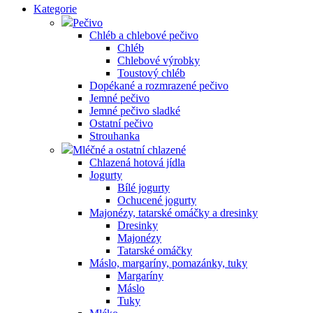
Kategorie
Pečivo
Chléb a chlebové pečivo
Chléb
Chlebové výrobky
Toustový chléb
Dopékané a rozmrazené pečivo
Jemné pečivo
Jemné pečivo sladké
Ostatní pečivo
Strouhanka
Mléčné a ostatní chlazené
Chlazená hotová jídla
Jogurty
Bílé jogurty
Ochucené jogurty
Majonézy, tatarské omáčky a dresinky
Dresinky
Majonézy
Tatarské omáčky
Máslo, margaríny, pomazánky, tuky
Margaríny
Máslo
Tuky