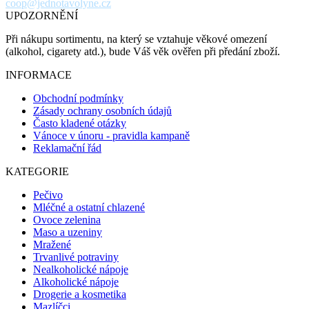
coop@jednotavolyne.cz
UPOZORNĚNÍ
Při nákupu sortimentu, na který se vztahuje věkové omezení
(alkohol, cigarety atd.), bude Váš věk ověřen při předání zboží.
INFORMACE
Obchodní podmínky
Zásady ochrany osobních údajů
Často kladené otázky
Vánoce v únoru - pravidla kampaně
Reklamační řád
KATEGORIE
Pečivo
Mléčné a ostatní chlazené
Ovoce zelenina
Maso a uzeniny
Mražené
Trvanlivé potraviny
Nealkoholické nápoje
Alkoholické nápoje
Drogerie a kosmetika
Mazlíčci