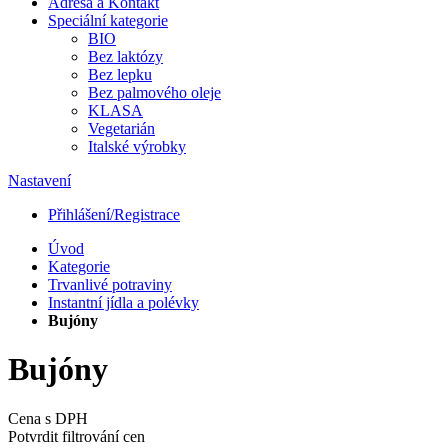
Adresa a Kontakt
Speciální kategorie
BIO
Bez laktózy
Bez lepku
Bez palmového oleje
KLASA
Vegetarián
Italské výrobky
Nastavení
Přihlášení/Registrace
Úvod
Kategorie
Trvanlivé potraviny
Instantní jídla a polévky
Bujóny
Bujóny
Cena s DPH
Potvrdit filtrování cen