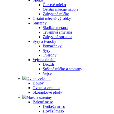
Mléko
Čerstvé mléko
Ostatní mléčné nápoje
Zakysané mléko
Ostatní mléčné výrobky
Smetany
Sladká smetana
Trvanlivá smetana
Zakysaná smatana
Sýry a tvarohy
Pomazánky
Sýry
Tvarohy
Vejce a droždí
Droždí
Sušené mléko a smetany
Vejce
Ovoce zelenina
Houby
Ovoce a zelenina
Skořápkové plody
Maso a uzeniny
Balené maso
Drůbeží maso
Hovězí maso