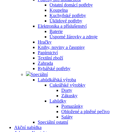
Ostatní domácí potřeby
Koupelna
Kuchyňské potřeby
Úklidové potřeby
Elektronika a příslušenství
Baterie
Úsporné žárovky a zdroje
Hračky
Knihy, noviny a časopisy
Papírnictví
Textilní zboží
Zahrada
Rybářské potřeby
Speciální
Lahůdkářská výroba
Cukrářské výrobky
Dorty
Zákusky
Lahůdky
Pomazánky
Obložené a plněné pečivo
Saláty
Speciální ostatní
Akční nabídka