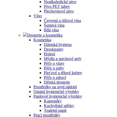
Nealkoholické pivo
Pivo PET lahev
Plechovkové pivo
Víno
Červená a růžová vína
Šumivá vína
Bílá vína
Drogerie a kosmetika
Kosmetika
Dámská hygiena
Deodoranty
Holení
Mýdla a sprchové gely
Péče o vlasy
Péče o zuby
Pleťové a tělové krémy
Péče o zdraví
Dětská drogerie
Prostředky na mytí nádobí
Ostatní hygienické výrobky
Papírové hygienické výrobky
Kapesníky
Kuchyňské utěrky
Toaletní papír
Prací prostředky