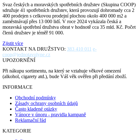
Svaz českých a moravských spotřebních družstev (Skupina COOP)
sdružuje 41 spotřebních družstev, která provozují dohromady cca 2
400 prodejen s celkovou prodejní plochou okolo 400 000 m2 a
zaměstnávají přes 13 000 lidí. V roce 2024 vykázala česká a
moravská spotřební družstva obrat v hodnotě cca 35 mld. Kč. Počet
členů družstev je téměř 91 000.
Zjistit více
KONTAKT NA DRUŽSTVO:
383 410 011
e-
coop@jednotavolyne.cz
UPOZORNĚNÍ
Při nákupu sortimentu, na který se vztahuje věkové omezení
(alkohol, cigarety atd.), bude Váš věk ověřen při předání zboží.
INFORMACE
Obchodní podmínky
Zásady ochrany osobních údajů
Často kladené otázky
Vánoce v únoru - pravidla kampaně
Reklamační řád
KATEGORIE