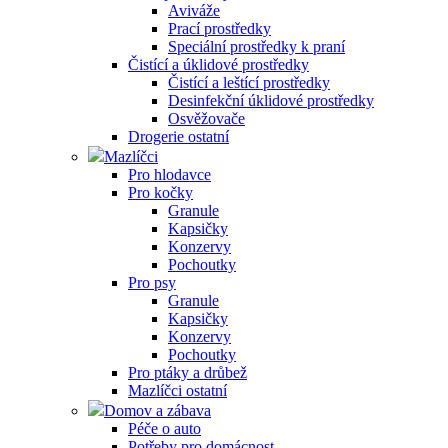
Aviváže
Prací prostředky
Speciální prostředky k praní
Čistící a úklidové prostředky
Čistící a leštící prostředky
Desinfekční úklidové prostředky
Osvěžovače
Drogerie ostatní
Mazlíčci
Pro hlodavce
Pro kočky
Granule
Kapsičky
Konzervy
Pochoutky
Pro psy
Granule
Kapsičky
Konzervy
Pochoutky
Pro ptáky a drůbež
Mazlíčci ostatní
Domov a zábava
Péče o auto
Potřeby pro domácnost