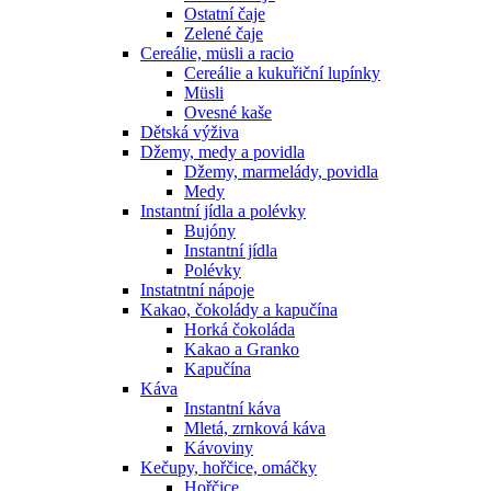
Ostatní čaje
Zelené čaje
Cereálie, müsli a racio
Cereálie a kukuřiční lupínky
Müsli
Ovesné kaše
Dětská výživa
Džemy, medy a povidla
Džemy, marmelády, povidla
Medy
Instantní jídla a polévky
Bujóny
Instantní jídla
Polévky
Instatntní nápoje
Kakao, čokolády a kapučína
Horká čokoláda
Kakao a Granko
Kapučína
Káva
Instantní káva
Mletá, zrnková káva
Kávoviny
Kečupy, hořčice, omáčky
Hořčice