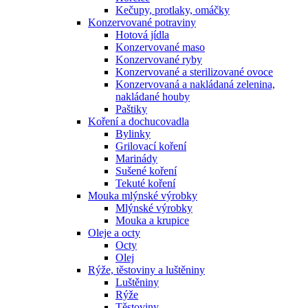
Kečupy, protlaky, omáčky
Konzervované potraviny
Hotová jídla
Konzervované maso
Konzervované ryby
Konzervované a sterilizované ovoce
Konzervovaná a nakládaná zelenina,
nakládané houby
Paštiky
Koření a dochucovadla
Bylinky
Grilovací koření
Marinády
Sušené koření
Tekuté koření
Mouka mlýnské výrobky
Mlýnské výrobky
Mouka a krupice
Oleje a octy
Octy
Olej
Rýže, těstoviny a luštěniny
Luštěniny
Rýže
Těstoviny