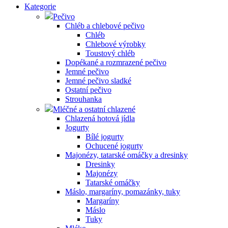
Kategorie
Pečivo
Chléb a chlebové pečivo
Chléb
Chlebové výrobky
Toustový chléb
Dopékané a rozmrazené pečivo
Jemné pečivo
Jemné pečivo sladké
Ostatní pečivo
Strouhanka
Mléčné a ostatní chlazené
Chlazená hotová jídla
Jogurty
Bílé jogurty
Ochucené jogurty
Majonézy, tatarské omáčky a dresinky
Dresinky
Majonézy
Tatarské omáčky
Máslo, margaríny, pomazánky, tuky
Margaríny
Máslo
Tuky