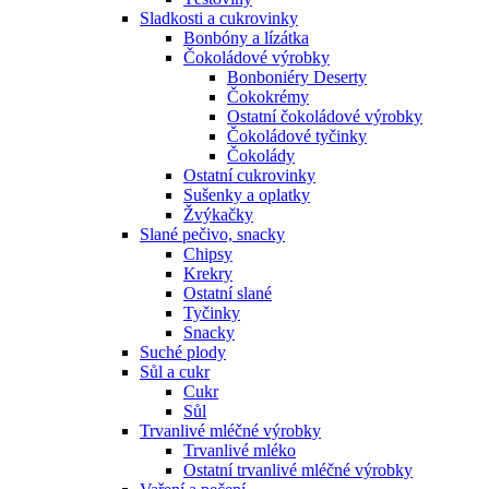
Sladkosti a cukrovinky
Bonbóny a lízátka
Čokoládové výrobky
Bonboniéry Deserty
Čokokrémy
Ostatní čokoládové výrobky
Čokoládové tyčinky
Čokolády
Ostatní cukrovinky
Sušenky a oplatky
Žvýkačky
Slané pečivo, snacky
Chipsy
Krekry
Ostatní slané
Tyčinky
Snacky
Suché plody
Sůl a cukr
Cukr
Sůl
Trvanlivé mléčné výrobky
Trvanlivé mléko
Ostatní trvanlivé mléčné výrobky