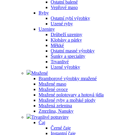
Ostatní balené
Vepřové maso
Ryby
Ostatní rybí výrobky
Uzené ryby
Uzeniny
Drůbeží uzeniny
Klobásy a párky
Měkké
Ostatní masné výrobky
Šunky a speciality
Trvanlivé
Uzené výrobky
Mražené
Bramborové výrobky mražené
Mražené maso
Mražené ovoce
Mražené polotovary a hotová jídla
Mražené ryby a mořské plody
Mražená zelenina
Zmrzlina, Nanuky
Trvanlivé potraviny
Čaj
Černé čaje
Instantní čaje