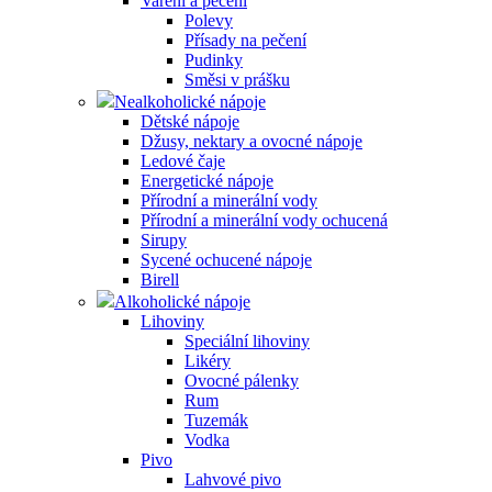
Vaření a pečení
Polevy
Přísady na pečení
Pudinky
Směsi v prášku
Nealkoholické nápoje
Dětské nápoje
Džusy, nektary a ovocné nápoje
Ledové čaje
Energetické nápoje
Přírodní a minerální vody
Přírodní a minerální vody ochucená
Sirupy
Sycené ochucené nápoje
Birell
Alkoholické nápoje
Lihoviny
Speciální lihoviny
Likéry
Ovocné pálenky
Rum
Tuzemák
Vodka
Pivo
Lahvové pivo