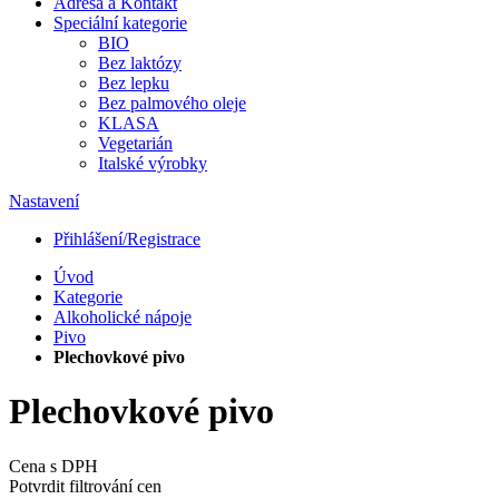
Adresa a Kontakt
Speciální kategorie
BIO
Bez laktózy
Bez lepku
Bez palmového oleje
KLASA
Vegetarián
Italské výrobky
Nastavení
Přihlášení/Registrace
Úvod
Kategorie
Alkoholické nápoje
Pivo
Plechovkové pivo
Plechovkové pivo
Cena s DPH
Potvrdit filtrování cen