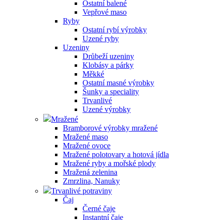
Ostatní balené
Vepřové maso
Ryby
Ostatní rybí výrobky
Uzené ryby
Uzeniny
Drůbeží uzeniny
Klobásy a párky
Měkké
Ostatní masné výrobky
Šunky a speciality
Trvanlivé
Uzené výrobky
Mražené
Bramborové výrobky mražené
Mražené maso
Mražené ovoce
Mražené polotovary a hotová jídla
Mražené ryby a mořské plody
Mražená zelenina
Zmrzlina, Nanuky
Trvanlivé potraviny
Čaj
Černé čaje
Instantní čaje