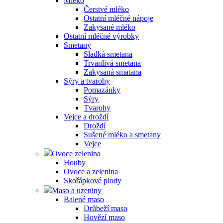
Mléko
Čerstvé mléko
Ostatní mléčné nápoje
Zakysané mléko
Ostatní mléčné výrobky
Smetany
Sladká smetana
Trvanlivá smetana
Zakysaná smatana
Sýry a tvarohy
Pomazánky
Sýry
Tvarohy
Vejce a droždí
Droždí
Sušené mléko a smetany
Vejce
Ovoce zelenina
Houby
Ovoce a zelenina
Skořápkové plody
Maso a uzeniny
Balené maso
Drůbeží maso
Hovězí maso