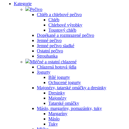
Kategorie
Pečivo
Chléb a chlebové pečivo
Chléb
Chlebové výrobky
Toustový chléb
Dopékané a rozmrazené pečivo
Jemné pečivo
Jemné pečivo sladké
Ostatní pečivo
Strouhanka
Mléčné a ostatní chlazené
Chlazená hotová jídla
Jogurty
Bílé jogurty
Ochucené jogurty
Majonézy, tatarské omáčky a dresinky
Dresinky
Majonézy
Tatarské omáčky
Máslo, margaríny, pomazánky, tuky
Margaríny
Máslo
Tuky