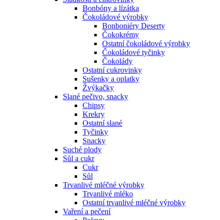
Bonbóny a lízátka
Čokoládové výrobky
Bonboniéry Deserty
Čokokrémy
Ostatní čokoládové výrobky
Čokoládové tyčinky
Čokolády
Ostatní cukrovinky
Sušenky a oplatky
Žvýkačky
Slané pečivo, snacky
Chipsy
Krekry
Ostatní slané
Tyčinky
Snacky
Suché plody
Sůl a cukr
Cukr
Sůl
Trvanlivé mléčné výrobky
Trvanlivé mléko
Ostatní trvanlivé mléčné výrobky
Vaření a pečení