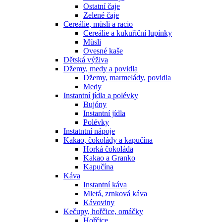
Ostatní čaje
Zelené čaje
Cereálie, müsli a racio
Cereálie a kukuřiční lupínky
Müsli
Ovesné kaše
Dětská výživa
Džemy, medy a povidla
Džemy, marmelády, povidla
Medy
Instantní jídla a polévky
Bujóny
Instantní jídla
Polévky
Instatntní nápoje
Kakao, čokolády a kapučína
Horká čokoláda
Kakao a Granko
Kapučína
Káva
Instantní káva
Mletá, zrnková káva
Kávoviny
Kečupy, hořčice, omáčky
Hořčice