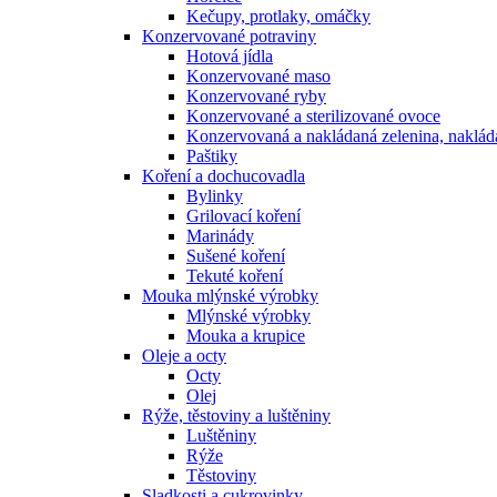
Kečupy, protlaky, omáčky
Konzervované potraviny
Hotová jídla
Konzervované maso
Konzervované ryby
Konzervované a sterilizované ovoce
Konzervovaná a nakládaná zelenina, naklá
Paštiky
Koření a dochucovadla
Bylinky
Grilovací koření
Marinády
Sušené koření
Tekuté koření
Mouka mlýnské výrobky
Mlýnské výrobky
Mouka a krupice
Oleje a octy
Octy
Olej
Rýže, těstoviny a luštěniny
Luštěniny
Rýže
Těstoviny
Sladkosti a cukrovinky