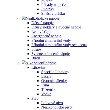
Polevy
Přísady na pečení
Pudinky
Směsi v prášku
Nealkoholické nápoje
Dětské nápoje
Džusy, nektary a ovocné nápoje
Ledové čaje
Energetické nápoje
Přírodní a minerální vody
Přírodní a minerální vody ochucená
Sirupy
Sycené ochucené nápoje
Birell
Alkoholické nápoje
Lihoviny
Speciální lihoviny
Likéry
Ovocné pálenky
Rum
Tuzemák
Vodka
Pivo
Lahvové pivo
Nealkoholické pivo