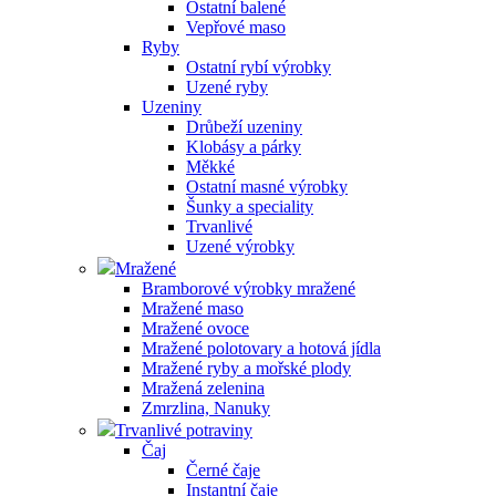
Ostatní balené
Vepřové maso
Ryby
Ostatní rybí výrobky
Uzené ryby
Uzeniny
Drůbeží uzeniny
Klobásy a párky
Měkké
Ostatní masné výrobky
Šunky a speciality
Trvanlivé
Uzené výrobky
Mražené
Bramborové výrobky mražené
Mražené maso
Mražené ovoce
Mražené polotovary a hotová jídla
Mražené ryby a mořské plody
Mražená zelenina
Zmrzlina, Nanuky
Trvanlivé potraviny
Čaj
Černé čaje
Instantní čaje