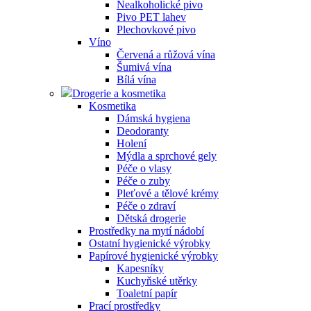
Nealkoholické pivo
Pivo PET lahev
Plechovkové pivo
Víno
Červená a růžová vína
Šumivá vína
Bílá vína
Drogerie a kosmetika
Kosmetika
Dámská hygiena
Deodoranty
Holení
Mýdla a sprchové gely
Péče o vlasy
Péče o zuby
Pleťové a tělové krémy
Péče o zdraví
Dětská drogerie
Prostředky na mytí nádobí
Ostatní hygienické výrobky
Papírové hygienické výrobky
Kapesníky
Kuchyňské utěrky
Toaletní papír
Prací prostředky