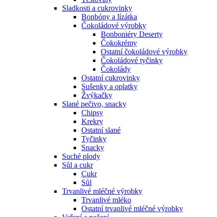
Sladkosti a cukrovinky
Bonbóny a lízátka
Čokoládové výrobky
Bonboniéry Deserty
Čokokrémy
Ostatní čokoládové výrobky
Čokoládové tyčinky
Čokolády
Ostatní cukrovinky
Sušenky a oplatky
Žvýkačky
Slané pečivo, snacky
Chipsy
Krekry
Ostatní slané
Tyčinky
Snacky
Suché plody
Sůl a cukr
Cukr
Sůl
Trvanlivé mléčné výrobky
Trvanlivé mléko
Ostatní trvanlivé mléčné výrobky