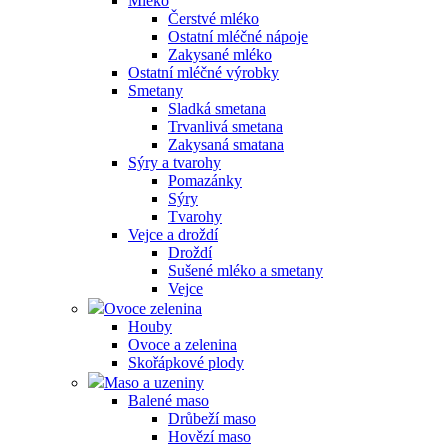
Mléko
Čerstvé mléko
Ostatní mléčné nápoje
Zakysané mléko
Ostatní mléčné výrobky
Smetany
Sladká smetana
Trvanlivá smetana
Zakysaná smatana
Sýry a tvarohy
Pomazánky
Sýry
Tvarohy
Vejce a droždí
Droždí
Sušené mléko a smetany
Vejce
Ovoce zelenina
Houby
Ovoce a zelenina
Skořápkové plody
Maso a uzeniny
Balené maso
Drůbeží maso
Hovězí maso