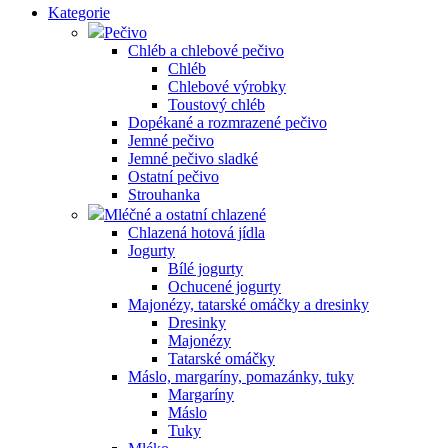
Kategorie
Pečivo
Chléb a chlebové pečivo
Chléb
Chlebové výrobky
Toustový chléb
Dopékané a rozmrazené pečivo
Jemné pečivo
Jemné pečivo sladké
Ostatní pečivo
Strouhanka
Mléčné a ostatní chlazené
Chlazená hotová jídla
Jogurty
Bílé jogurty
Ochucené jogurty
Majonézy, tatarské omáčky a dresinky
Dresinky
Majonézy
Tatarské omáčky
Máslo, margaríny, pomazánky, tuky
Margaríny
Máslo
Tuky