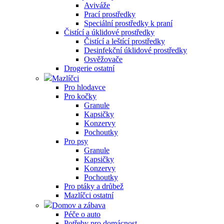
Aviváže
Prací prostředky
Speciální prostředky k praní
Čistící a úklidové prostředky
Čistící a leštící prostředky
Desinfekční úklidové prostředky
Osvěžovače
Drogerie ostatní
Mazlíčci
Pro hlodavce
Pro kočky
Granule
Kapsičky
Konzervy
Pochoutky
Pro psy
Granule
Kapsičky
Konzervy
Pochoutky
Pro ptáky a drůbež
Mazlíčci ostatní
Domov a zábava
Péče o auto
Potřeby pro domácnost