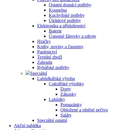
Ostatní domácí potřeby
Koupelna
Kuchyňské potřeby
Úklidové potřeby
Elektronika a příslušenství
Baterie
Úsporné žárovky a zdroje
Hračky
Knihy, noviny a časopisy
Papírnictví
Textilní zboží
Zahrada
Rybářské potřeby
Speciální
Lahůdkářská výroba
Cukrářské výrobky
Dorty
Zákusky
Lahůdky
Pomazánky
Obložené a plněné pečivo
Saláty
Speciální ostatní
Akční nabídka