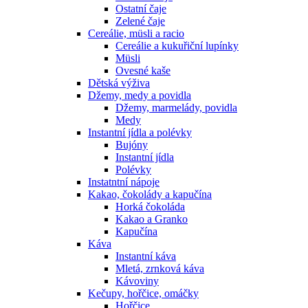
Ostatní čaje
Zelené čaje
Cereálie, müsli a racio
Cereálie a kukuřiční lupínky
Müsli
Ovesné kaše
Dětská výživa
Džemy, medy a povidla
Džemy, marmelády, povidla
Medy
Instantní jídla a polévky
Bujóny
Instantní jídla
Polévky
Instatntní nápoje
Kakao, čokolády a kapučína
Horká čokoláda
Kakao a Granko
Kapučína
Káva
Instantní káva
Mletá, zrnková káva
Kávoviny
Kečupy, hořčice, omáčky
Hořčice