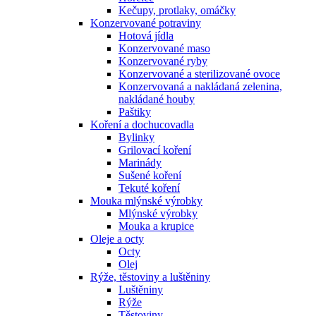
Kečupy, protlaky, omáčky
Konzervované potraviny
Hotová jídla
Konzervované maso
Konzervované ryby
Konzervované a sterilizované ovoce
Konzervovaná a nakládaná zelenina,
nakládané houby
Paštiky
Koření a dochucovadla
Bylinky
Grilovací koření
Marinády
Sušené koření
Tekuté koření
Mouka mlýnské výrobky
Mlýnské výrobky
Mouka a krupice
Oleje a octy
Octy
Olej
Rýže, těstoviny a luštěniny
Luštěniny
Rýže
Těstoviny