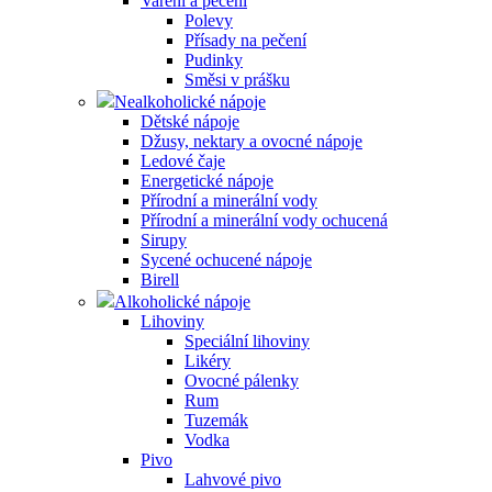
Vaření a pečení
Polevy
Přísady na pečení
Pudinky
Směsi v prášku
Nealkoholické nápoje
Dětské nápoje
Džusy, nektary a ovocné nápoje
Ledové čaje
Energetické nápoje
Přírodní a minerální vody
Přírodní a minerální vody ochucená
Sirupy
Sycené ochucené nápoje
Birell
Alkoholické nápoje
Lihoviny
Speciální lihoviny
Likéry
Ovocné pálenky
Rum
Tuzemák
Vodka
Pivo
Lahvové pivo