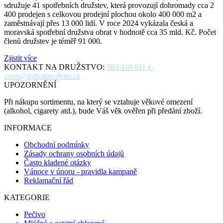
sdružuje 41 spotřebních družstev, která provozují dohromady cca 2
400 prodejen s celkovou prodejní plochou okolo 400 000 m2 a
zaměstnávají přes 13 000 lidí. V roce 2024 vykázala česká a
moravská spotřební družstva obrat v hodnotě cca 35 mld. Kč. Počet
členů družstev je téměř 91 000.
Zjistit více
KONTAKT NA DRUŽSTVO:
383 410 011
e-
coop@jednotavolyne.cz
UPOZORNĚNÍ
Při nákupu sortimentu, na který se vztahuje věkové omezení
(alkohol, cigarety atd.), bude Váš věk ověřen při předání zboží.
INFORMACE
Obchodní podmínky
Zásady ochrany osobních údajů
Často kladené otázky
Vánoce v únoru - pravidla kampaně
Reklamační řád
KATEGORIE
Pečivo