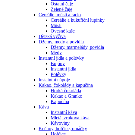
Ostatní čaje
Zelené čaje
Cereálie, müsli a racio
Cereálie a kukuřiční lupínky
Müsli
Ovesné kaše
Dětská výživa
Džemy, medy a povidla
Džemy, marmelády, povidla
Medy
Instantní jídla a polévky
Bujóny
Instantní jídla
Polévky
Instatntní nápoje
Kakao, čokolády a kapučína
Horká čokoláda
Kakao a Granko
Kapučína
Káva
Instantní káva
Mletá, zrnková káva
Kávoviny
Kečupy, hořčice, omáčky
Hořčice