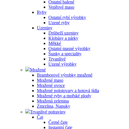
Ostatní balené
Vepřové maso
Ryby
Ostatní rybí výrobky
Uzené ryby
Uzeniny
Drůbeží uzeniny
Klobásy a párky
Měkké
Ostatní masné výrobky
Šunky a speciality
Trvanlivé
Uzené výrobky
Mražené
Bramborové výrobky mražené
Mražené maso
Mražené ovoce
Mražené polotovary a hotová jídla
Mražené ryby a mořské plody
Mražená zelenina
Zmrzlina, Nanuky
Trvanlivé potraviny
Čaj
Černé čaje
Instantní čaje