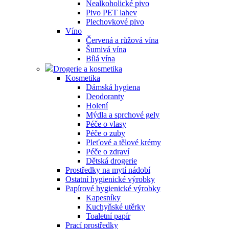
Nealkoholické pivo
Pivo PET lahev
Plechovkové pivo
Víno
Červená a růžová vína
Šumivá vína
Bílá vína
Drogerie a kosmetika
Kosmetika
Dámská hygiena
Deodoranty
Holení
Mýdla a sprchové gely
Péče o vlasy
Péče o zuby
Pleťové a tělové krémy
Péče o zdraví
Dětská drogerie
Prostředky na mytí nádobí
Ostatní hygienické výrobky
Papírové hygienické výrobky
Kapesníky
Kuchyňské utěrky
Toaletní papír
Prací prostředky