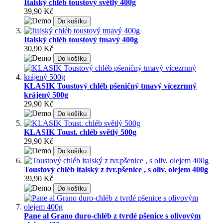
Italský chléb toustový světlý 400g
39,90 Kč
Do košíku
Italský chléb toustový tmavý 400g
30,90 Kč
Do košíku
KLASIK Toustový chléb pšeničný tmavý vícezrnný
krájený 500g
29,90 Kč
Do košíku
KLASIK Toust. chléb světlý 500g
29,90 Kč
Do košíku
Toustový chléb italský z tvr.pšenice , s oliv. olejem 400g
39,90 Kč
Do košíku
Pane al Grano duro-chléb z tvrdé pšenice s olivovým