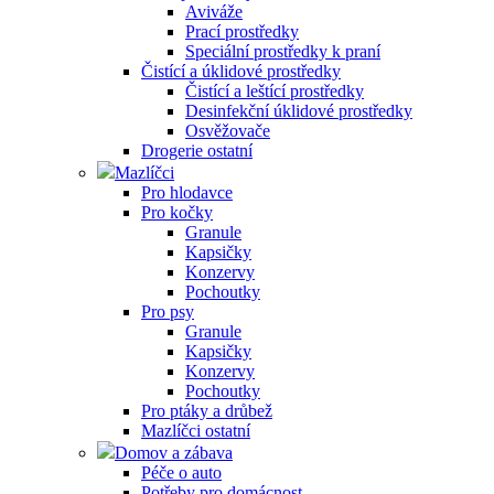
Aviváže
Prací prostředky
Speciální prostředky k praní
Čistící a úklidové prostředky
Čistící a leštící prostředky
Desinfekční úklidové prostředky
Osvěžovače
Drogerie ostatní
Mazlíčci
Pro hlodavce
Pro kočky
Granule
Kapsičky
Konzervy
Pochoutky
Pro psy
Granule
Kapsičky
Konzervy
Pochoutky
Pro ptáky a drůbež
Mazlíčci ostatní
Domov a zábava
Péče o auto
Potřeby pro domácnost