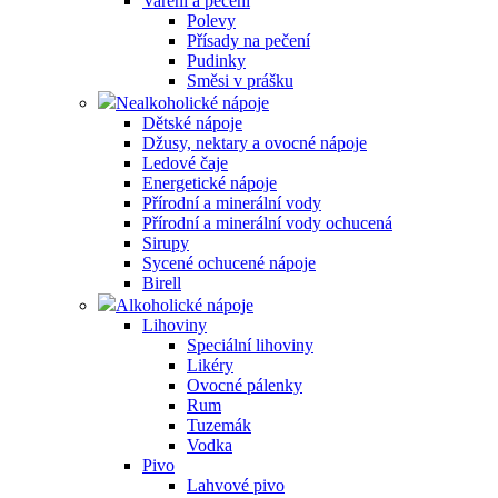
Vaření a pečení
Polevy
Přísady na pečení
Pudinky
Směsi v prášku
Nealkoholické nápoje
Dětské nápoje
Džusy, nektary a ovocné nápoje
Ledové čaje
Energetické nápoje
Přírodní a minerální vody
Přírodní a minerální vody ochucená
Sirupy
Sycené ochucené nápoje
Birell
Alkoholické nápoje
Lihoviny
Speciální lihoviny
Likéry
Ovocné pálenky
Rum
Tuzemák
Vodka
Pivo
Lahvové pivo