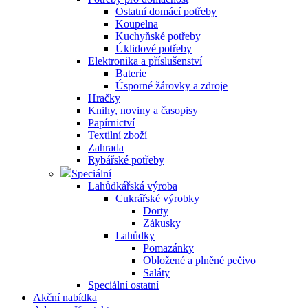
Ostatní domácí potřeby
Koupelna
Kuchyňské potřeby
Úklidové potřeby
Elektronika a příslušenství
Baterie
Úsporné žárovky a zdroje
Hračky
Knihy, noviny a časopisy
Papírnictví
Textilní zboží
Zahrada
Rybářské potřeby
Speciální
Lahůdkářská výroba
Cukrářské výrobky
Dorty
Zákusky
Lahůdky
Pomazánky
Obložené a plněné pečivo
Saláty
Speciální ostatní
Akční nabídka