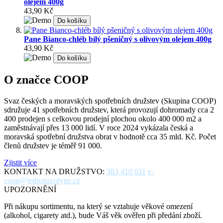
olejem 400g
43,90 Kč
Do košíku
Pane Bianco-chléb bílý pšeničný s olivovým olejem 400g
43,90 Kč
Do košíku
O značce COOP
Svaz českých a moravských spotřebních družstev (Skupina COOP)
sdružuje 41 spotřebních družstev, která provozují dohromady cca 2
400 prodejen s celkovou prodejní plochou okolo 400 000 m2 a
zaměstnávají přes 13 000 lidí. V roce 2024 vykázala česká a
moravská spotřební družstva obrat v hodnotě cca 35 mld. Kč. Počet
členů družstev je téměř 91 000.
Zjistit více
KONTAKT NA DRUŽSTVO:
383 410 011
e-
coop@jednotavolyne.cz
UPOZORNĚNÍ
Při nákupu sortimentu, na který se vztahuje věkové omezení
(alkohol, cigarety atd.), bude Váš věk ověřen při předání zboží.