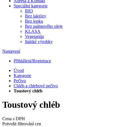
Adresa a Kontakt
Speciální kategorie
BIO
Bez laktózy
Bez lepku
Bez palmového oleje
KLASA
Vegetarián
Italské výrobky
Nastavení
Přihlášení/Registrace
Úvod
Kategorie
Pečivo
Chléb a chlebové pečivo
Toustový chléb
Toustový chléb
Cena s DPH
Potvrdit filtrování cen