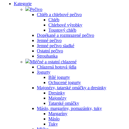
Kategorie
Pečivo
Chléb a chlebové pečivo
Chléb
Chlebové výrobky
Toustový chléb
Dopékané a rozmrazené pečivo
Jemné pečivo
Jemné pečivo sladké
Ostatní pečivo
Strouhanka
Mléčné a ostatní chlazené
Chlazená hotová jídla
Jogurty
Bílé jogurty
Ochucené jogurty
Majonézy, tatarské omáčky a dresinky
Dresinky
Majonézy
Tatarské omáčky
Máslo, margaríny, pomazánky, tuky
Margaríny
Máslo
Tuky