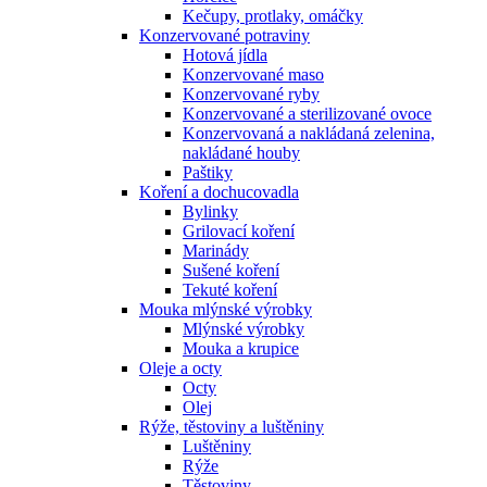
Kečupy, protlaky, omáčky
Konzervované potraviny
Hotová jídla
Konzervované maso
Konzervované ryby
Konzervované a sterilizované ovoce
Konzervovaná a nakládaná zelenina,
nakládané houby
Paštiky
Koření a dochucovadla
Bylinky
Grilovací koření
Marinády
Sušené koření
Tekuté koření
Mouka mlýnské výrobky
Mlýnské výrobky
Mouka a krupice
Oleje a octy
Octy
Olej
Rýže, těstoviny a luštěniny
Luštěniny
Rýže
Těstoviny