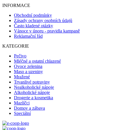
INFORMACE
Obchodní podmínky
Zásady ochrany osobních údajů
Často kladené otázky
Vánoce v únoru - pravidla kampaně
Reklamační řád
KATEGORIE
Pečivo
Mléčné a ostatní chlazené
Ovoce zelenina
Maso a uzeniny
Mražené
Trvanlivé potraviny
Nealkoholické nápoje
Alkoholické nápoje
Drogerie a kosmetika
Mazlíčci
Domov a zábava
Speciální