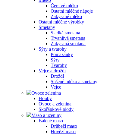
Mléko
Čerstvé mléko
Ostatní mléčné nápoje
Zakysané mléko
Ostatní mléčné výrobky
Smetany
Sladká smetana
Trvanlivá smetana
Zakysaná smatana
Sýry a tvarohy
Pomazánky
Sýry
Tvarohy
Vejce a droždí
Droždí
Sušené mléko a smetany
Vejce
Ovoce zelenina
Houby
Ovoce a zelenina
Skořápkové plody
Maso a uzeniny
Balené maso
Drůbeží maso
Hovězí maso