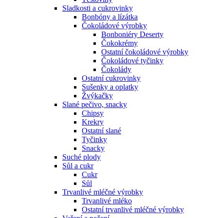
Sladkosti a cukrovinky
Bonbóny a lízátka
Čokoládové výrobky
Bonboniéry Deserty
Čokokrémy
Ostatní čokoládové výrobky
Čokoládové tyčinky
Čokolády
Ostatní cukrovinky
Sušenky a oplatky
Žvýkačky
Slané pečivo, snacky
Chipsy
Krekry
Ostatní slané
Tyčinky
Snacky
Suché plody
Sůl a cukr
Cukr
Sůl
Trvanlivé mléčné výrobky
Trvanlivé mléko
Ostatní trvanlivé mléčné výrobky