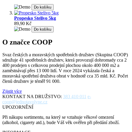
Do košíku
Propesko Stelivo 5kg
89,90 Kč
Do košíku
O značce COOP
Svaz českých a moravských spotřebních družstev (Skupina COOP)
sdružuje 41 spotřebních družstev, která provozují dohromady cca 2
400 prodejen s celkovou prodejní plochou okolo 400 000 m2 a
zaměstnávají přes 13 000 lidí. V roce 2024 vykázala česká a
moravská spotřební družstva obrat v hodnotě cca 35 mld. Kč. Počet
členů družstev je téměř 91 000.
Zjistit více
KONTAKT NA DRUŽSTVO:
383 410 011
e-
coop@jednotavolyne.cz
UPOZORNĚNÍ
Při nákupu sortimentu, na který se vztahuje věkové omezení
(alkohol, cigarety atd.), bude Váš věk ověřen při předání zboží.