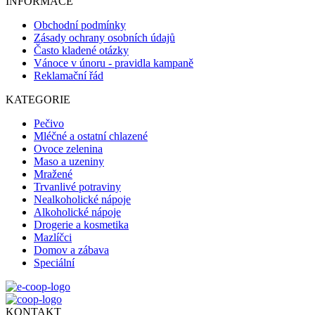
INFORMACE
Obchodní podmínky
Zásady ochrany osobních údajů
Často kladené otázky
Vánoce v únoru - pravidla kampaně
Reklamační řád
KATEGORIE
Pečivo
Mléčné a ostatní chlazené
Ovoce zelenina
Maso a uzeniny
Mražené
Trvanlivé potraviny
Nealkoholické nápoje
Alkoholické nápoje
Drogerie a kosmetika
Mazlíčci
Domov a zábava
Speciální
KONTAKT