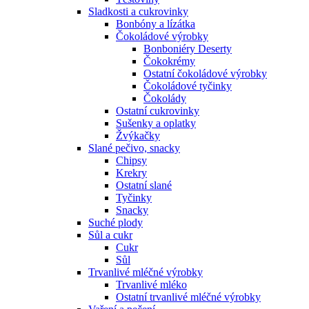
Sladkosti a cukrovinky
Bonbóny a lízátka
Čokoládové výrobky
Bonboniéry Deserty
Čokokrémy
Ostatní čokoládové výrobky
Čokoládové tyčinky
Čokolády
Ostatní cukrovinky
Sušenky a oplatky
Žvýkačky
Slané pečivo, snacky
Chipsy
Krekry
Ostatní slané
Tyčinky
Snacky
Suché plody
Sůl a cukr
Cukr
Sůl
Trvanlivé mléčné výrobky
Trvanlivé mléko
Ostatní trvanlivé mléčné výrobky