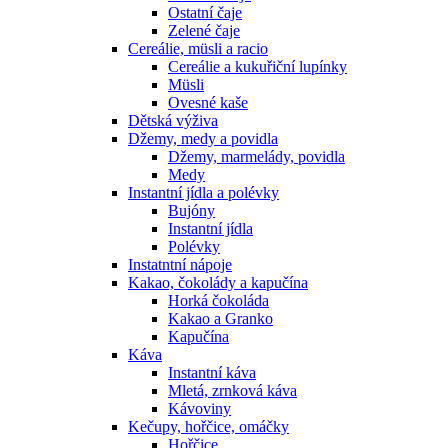
Ostatní čaje
Zelené čaje
Cereálie, müsli a racio
Cereálie a kukuřiční lupínky
Müsli
Ovesné kaše
Dětská výživa
Džemy, medy a povidla
Džemy, marmelády, povidla
Medy
Instantní jídla a polévky
Bujóny
Instantní jídla
Polévky
Instatntní nápoje
Kakao, čokolády a kapučína
Horká čokoláda
Kakao a Granko
Kapučína
Káva
Instantní káva
Mletá, zrnková káva
Kávoviny
Kečupy, hořčice, omáčky
Hořčice