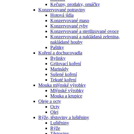
Kečupy, protlaky, omáčky
Konzervované potraviny
Hotová jídla
Konzervované maso
Konzervované ryby
Konzervované a sterilizované ovoce
Konzervovaná a nakládaná zelenina,
nakládané houby
Paštiky
Koření a dochucovadla
Bylinky
Grilovací koření
Marinády
Sušené koření
Tekuté koření
Mouka mlýnské výrobky
Mlýnské výrobky
Mouka a krupice
Oleje a octy
Octy
Olej
Rýže, těstoviny a luštěniny
Luštěniny
Rýže
Těstoviny