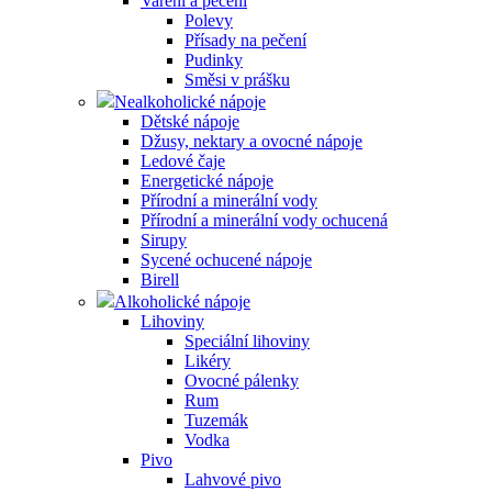
Vaření a pečení
Polevy
Přísady na pečení
Pudinky
Směsi v prášku
Nealkoholické nápoje
Dětské nápoje
Džusy, nektary a ovocné nápoje
Ledové čaje
Energetické nápoje
Přírodní a minerální vody
Přírodní a minerální vody ochucená
Sirupy
Sycené ochucené nápoje
Birell
Alkoholické nápoje
Lihoviny
Speciální lihoviny
Likéry
Ovocné pálenky
Rum
Tuzemák
Vodka
Pivo
Lahvové pivo