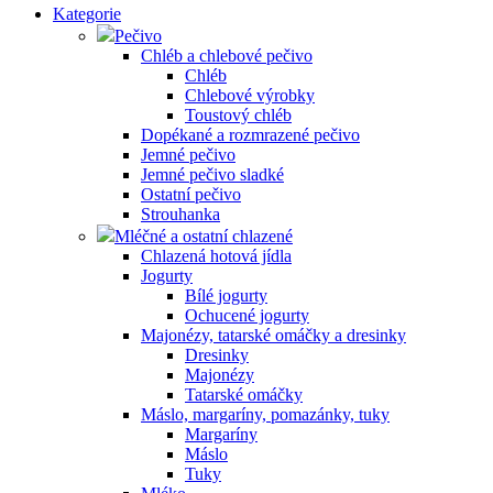
Kategorie
Pečivo
Chléb a chlebové pečivo
Chléb
Chlebové výrobky
Toustový chléb
Dopékané a rozmrazené pečivo
Jemné pečivo
Jemné pečivo sladké
Ostatní pečivo
Strouhanka
Mléčné a ostatní chlazené
Chlazená hotová jídla
Jogurty
Bílé jogurty
Ochucené jogurty
Majonézy, tatarské omáčky a dresinky
Dresinky
Majonézy
Tatarské omáčky
Máslo, margaríny, pomazánky, tuky
Margaríny
Máslo
Tuky