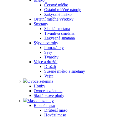
Mléko
Čerstvé mléko
Ostatní mléčné nápoje
Zakysané mléko
Ostatní mléčné výrobky
Smetany
Sladká smetana
Trvanlivá smetana
Zakysaná smatana
Sýry a tvarohy
Pomazánky
Sýry
Tvarohy
Vejce a droždí
Droždí
Sušené mléko a smetany
Vejce
Ovoce zelenina
Houby
Ovoce a zelenina
Skořápkové plody
Maso a uzeniny
Balené maso
Drůbeží maso
Hovězí maso