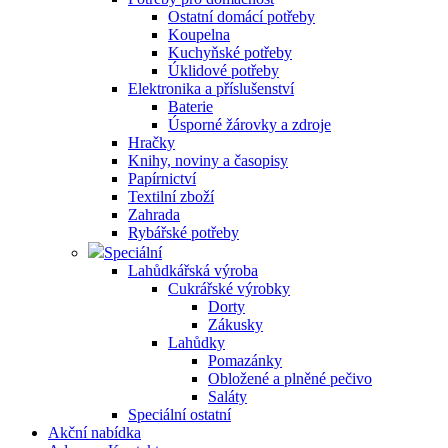
Ostatní domácí potřeby
Koupelna
Kuchyňské potřeby
Úklidové potřeby
Elektronika a příslušenství
Baterie
Úsporné žárovky a zdroje
Hračky
Knihy, noviny a časopisy
Papírnictví
Textilní zboží
Zahrada
Rybářské potřeby
Speciální
Lahůdkářská výroba
Cukrářské výrobky
Dorty
Zákusky
Lahůdky
Pomazánky
Obložené a plněné pečivo
Saláty
Speciální ostatní
Akční nabídka