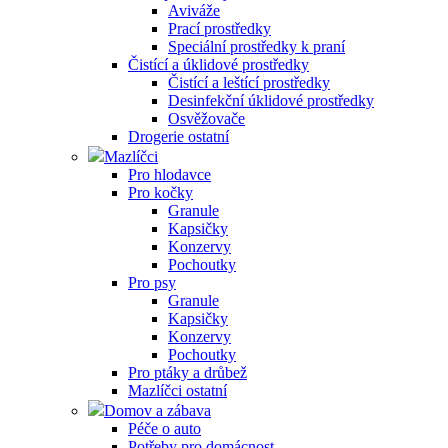
Aviváže
Prací prostředky
Speciální prostředky k praní
Čistící a úklidové prostředky
Čistící a leštící prostředky
Desinfekční úklidové prostředky
Osvěžovače
Drogerie ostatní
Mazlíčci
Pro hlodavce
Pro kočky
Granule
Kapsičky
Konzervy
Pochoutky
Pro psy
Granule
Kapsičky
Konzervy
Pochoutky
Pro ptáky a drůbež
Mazlíčci ostatní
Domov a zábava
Péče o auto
Potřeby pro domácnost