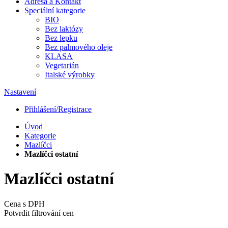
Adresa a Kontakt
Speciální kategorie
BIO
Bez laktózy
Bez lepku
Bez palmového oleje
KLASA
Vegetarián
Italské výrobky
Nastavení
Přihlášení/Registrace
Úvod
Kategorie
Mazlíčci
Mazlíčci ostatní
Mazlíčci ostatní
Cena s DPH
Potvrdit filtrování cen