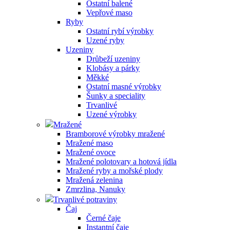
Ostatní balené
Vepřové maso
Ryby
Ostatní rybí výrobky
Uzené ryby
Uzeniny
Drůbeží uzeniny
Klobásy a párky
Měkké
Ostatní masné výrobky
Šunky a speciality
Trvanlivé
Uzené výrobky
Mražené
Bramborové výrobky mražené
Mražené maso
Mražené ovoce
Mražené polotovary a hotová jídla
Mražené ryby a mořské plody
Mražená zelenina
Zmrzlina, Nanuky
Trvanlivé potraviny
Čaj
Černé čaje
Instantní čaje