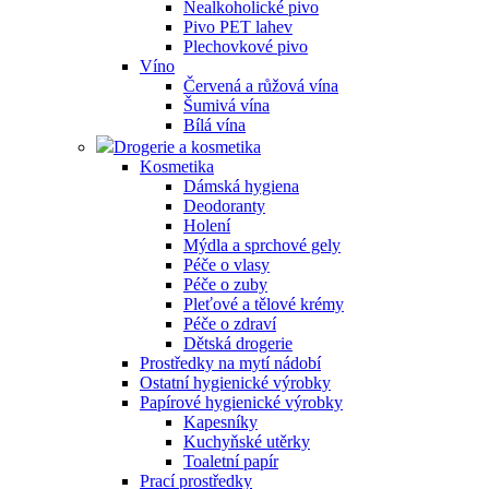
Nealkoholické pivo
Pivo PET lahev
Plechovkové pivo
Víno
Červená a růžová vína
Šumivá vína
Bílá vína
Drogerie a kosmetika
Kosmetika
Dámská hygiena
Deodoranty
Holení
Mýdla a sprchové gely
Péče o vlasy
Péče o zuby
Pleťové a tělové krémy
Péče o zdraví
Dětská drogerie
Prostředky na mytí nádobí
Ostatní hygienické výrobky
Papírové hygienické výrobky
Kapesníky
Kuchyňské utěrky
Toaletní papír
Prací prostředky