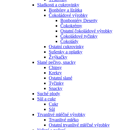
Sladkosti a cukrovinky
Bonbóny a lízátka
Čokoládové výrobky
Bonboniéry Deserty
Čokokrémy
Ostatní čokoládové výrobky
Čokoládové tyčinky
Čokolády
Ostatní cukrovinky
Sušenky a oplatky
Žvýkačky
Slané pečivo, snacky
Chipsy
Krekry
Ostatní slané
Tyčinky
Snacky
Suché plody
Sůl a cukr
Cukr
Sůl
Trvanlivé mléčné výrobky
Trvanlivé mléko
Ostatní trvanlivé mléčné výrobky