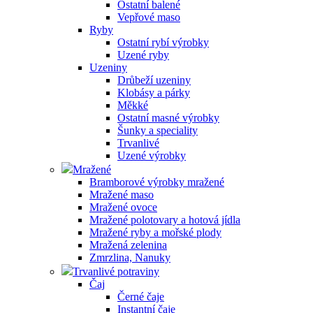
Ostatní balené
Vepřové maso
Ryby
Ostatní rybí výrobky
Uzené ryby
Uzeniny
Drůbeží uzeniny
Klobásy a párky
Měkké
Ostatní masné výrobky
Šunky a speciality
Trvanlivé
Uzené výrobky
Mražené
Bramborové výrobky mražené
Mražené maso
Mražené ovoce
Mražené polotovary a hotová jídla
Mražené ryby a mořské plody
Mražená zelenina
Zmrzlina, Nanuky
Trvanlivé potraviny
Čaj
Černé čaje
Instantní čaje