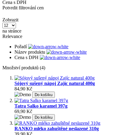
Cena s DPH
Potvrdit filtrování cen
Zobrazit
na stránce
Relevance
Pořadí
Název produktu
Cena s DPH
Množství produktů (4)
Sójový sušený nápoj Zajíc natural 400g
84,90 Kč
Do košíku
Tatra Salko karamel 397g
69,90 Kč
Do košíku
RANKO mléko zahuštěné neslazené 310g
39,90 Kč