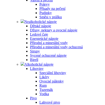
Vaření a pečení
Polevy
Přísady na pečení
Pudinky
Směsi v prášku
Nealkoholické nápoje
Dětské nápoje
Džusy, nektary a ovocné nápoje
Ledové čaje
Energetické nápoje
Přírodní a minerální vody
Přírodní a minerální vody ochucená
Sirupy
Sycené ochucené nápoje
Birell
Alkoholické nápoje
Lihoviny
Speciální lihoviny
Likéry
Ovocné pálenky
Rum
Tuzemák
Vodka
Pivo
Lahvové pivo