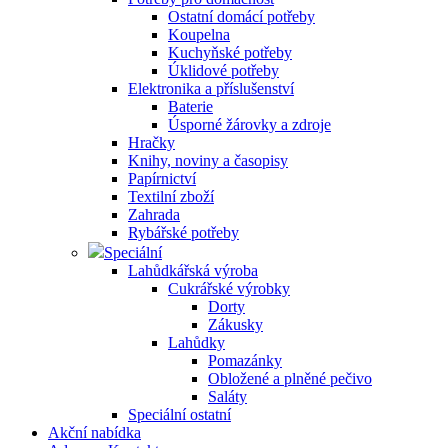
Ostatní domácí potřeby
Koupelna
Kuchyňské potřeby
Úklidové potřeby
Elektronika a příslušenství
Baterie
Úsporné žárovky a zdroje
Hračky
Knihy, noviny a časopisy
Papírnictví
Textilní zboží
Zahrada
Rybářské potřeby
Speciální
Lahůdkářská výroba
Cukrářské výrobky
Dorty
Zákusky
Lahůdky
Pomazánky
Obložené a plněné pečivo
Saláty
Speciální ostatní
Akční nabídka