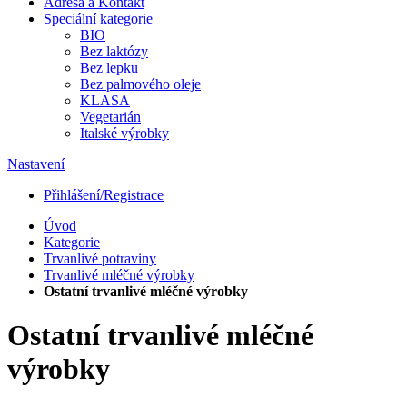
Adresa a Kontakt
Speciální kategorie
BIO
Bez laktózy
Bez lepku
Bez palmového oleje
KLASA
Vegetarián
Italské výrobky
Nastavení
Přihlášení/Registrace
Úvod
Kategorie
Trvanlivé potraviny
Trvanlivé mléčné výrobky
Ostatní trvanlivé mléčné výrobky
Ostatní trvanlivé mléčné
výrobky