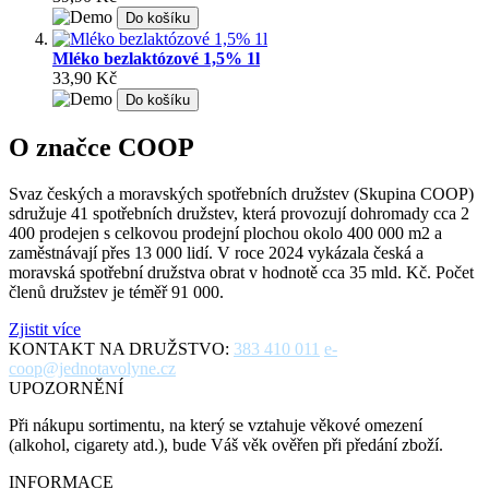
Do košíku
Mléko bezlaktózové 1,5% 1l
33,90 Kč
Do košíku
O značce COOP
Svaz českých a moravských spotřebních družstev (Skupina COOP)
sdružuje 41 spotřebních družstev, která provozují dohromady cca 2
400 prodejen s celkovou prodejní plochou okolo 400 000 m2 a
zaměstnávají přes 13 000 lidí. V roce 2024 vykázala česká a
moravská spotřební družstva obrat v hodnotě cca 35 mld. Kč. Počet
členů družstev je téměř 91 000.
Zjistit více
KONTAKT NA DRUŽSTVO:
383 410 011
e-
coop@jednotavolyne.cz
UPOZORNĚNÍ
Při nákupu sortimentu, na který se vztahuje věkové omezení
(alkohol, cigarety atd.), bude Váš věk ověřen při předání zboží.
INFORMACE