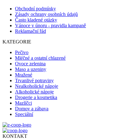
Obchodní podmínky
Zásady ochrany osobních údajů
Často kladené otázky
Vánoce v únoru - pravidla kampaně
Reklamační řád
KATEGORIE
Pečivo
Mléčné a ostatní chlazené
Ovoce zelenina
Maso a uzeniny
Mražené
Trvanlivé potraviny
Nealkoholické nápoje
Alkoholické nápoje
Drogerie a kosmetika
Mazlíčci
Domov a zábava
Speciální
KONTAKT