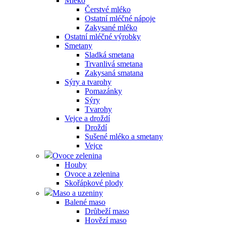
Mléko
Čerstvé mléko
Ostatní mléčné nápoje
Zakysané mléko
Ostatní mléčné výrobky
Smetany
Sladká smetana
Trvanlivá smetana
Zakysaná smatana
Sýry a tvarohy
Pomazánky
Sýry
Tvarohy
Vejce a droždí
Droždí
Sušené mléko a smetany
Vejce
Ovoce zelenina
Houby
Ovoce a zelenina
Skořápkové plody
Maso a uzeniny
Balené maso
Drůbeží maso
Hovězí maso