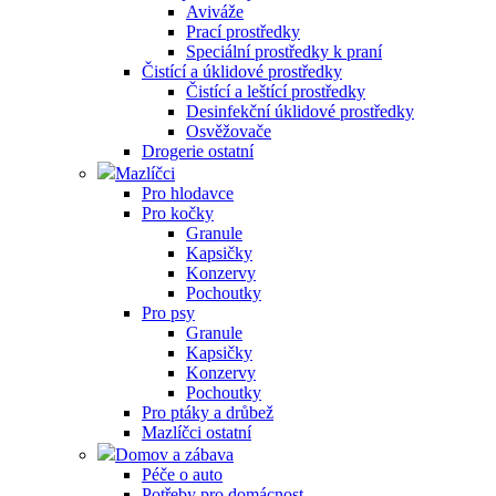
Aviváže
Prací prostředky
Speciální prostředky k praní
Čistící a úklidové prostředky
Čistící a leštící prostředky
Desinfekční úklidové prostředky
Osvěžovače
Drogerie ostatní
Mazlíčci
Pro hlodavce
Pro kočky
Granule
Kapsičky
Konzervy
Pochoutky
Pro psy
Granule
Kapsičky
Konzervy
Pochoutky
Pro ptáky a drůbež
Mazlíčci ostatní
Domov a zábava
Péče o auto
Potřeby pro domácnost