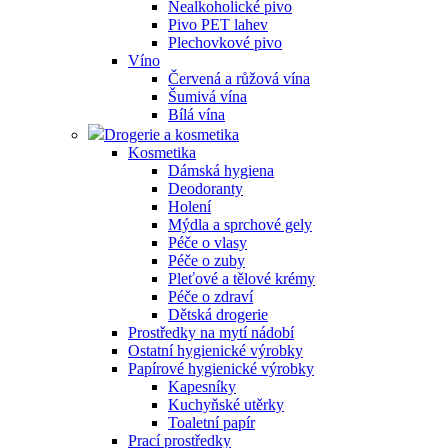
Nealkoholické pivo
Pivo PET lahev
Plechovkové pivo
Víno
Červená a růžová vína
Šumivá vína
Bílá vína
Drogerie a kosmetika
Kosmetika
Dámská hygiena
Deodoranty
Holení
Mýdla a sprchové gely
Péče o vlasy
Péče o zuby
Pleťové a tělové krémy
Péče o zdraví
Dětská drogerie
Prostředky na mytí nádobí
Ostatní hygienické výrobky
Papírové hygienické výrobky
Kapesníky
Kuchyňské utěrky
Toaletní papír
Prací prostředky