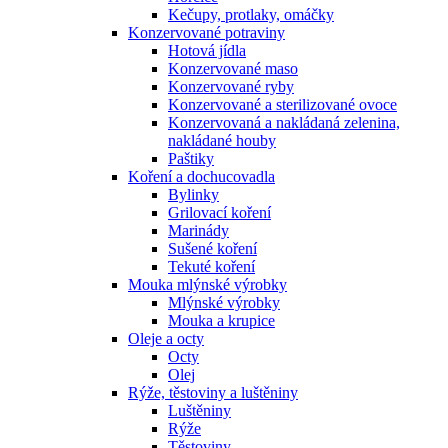
Kečupy, protlaky, omáčky
Konzervované potraviny
Hotová jídla
Konzervované maso
Konzervované ryby
Konzervované a sterilizované ovoce
Konzervovaná a nakládaná zelenina,
nakládané houby
Paštiky
Koření a dochucovadla
Bylinky
Grilovací koření
Marinády
Sušené koření
Tekuté koření
Mouka mlýnské výrobky
Mlýnské výrobky
Mouka a krupice
Oleje a octy
Octy
Olej
Rýže, těstoviny a luštěniny
Luštěniny
Rýže
Těstoviny