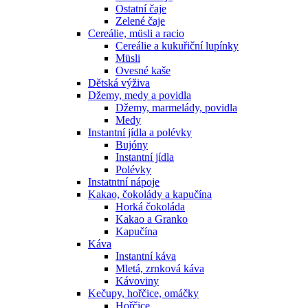
Ostatní čaje
Zelené čaje
Cereálie, müsli a racio
Cereálie a kukuřiční lupínky
Müsli
Ovesné kaše
Dětská výživa
Džemy, medy a povidla
Džemy, marmelády, povidla
Medy
Instantní jídla a polévky
Bujóny
Instantní jídla
Polévky
Instatntní nápoje
Kakao, čokolády a kapučína
Horká čokoláda
Kakao a Granko
Kapučína
Káva
Instantní káva
Mletá, zrnková káva
Kávoviny
Kečupy, hořčice, omáčky
Hořčice