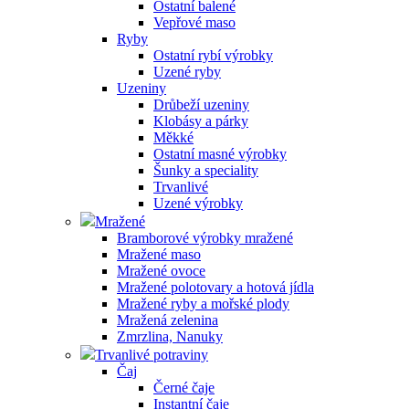
Ostatní balené
Vepřové maso
Ryby
Ostatní rybí výrobky
Uzené ryby
Uzeniny
Drůbeží uzeniny
Klobásy a párky
Měkké
Ostatní masné výrobky
Šunky a speciality
Trvanlivé
Uzené výrobky
Mražené
Bramborové výrobky mražené
Mražené maso
Mražené ovoce
Mražené polotovary a hotová jídla
Mražené ryby a mořské plody
Mražená zelenina
Zmrzlina, Nanuky
Trvanlivé potraviny
Čaj
Černé čaje
Instantní čaje