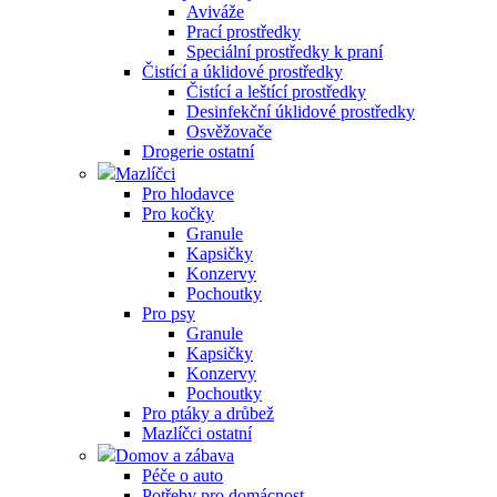
Aviváže
Prací prostředky
Speciální prostředky k praní
Čistící a úklidové prostředky
Čistící a leštící prostředky
Desinfekční úklidové prostředky
Osvěžovače
Drogerie ostatní
Mazlíčci
Pro hlodavce
Pro kočky
Granule
Kapsičky
Konzervy
Pochoutky
Pro psy
Granule
Kapsičky
Konzervy
Pochoutky
Pro ptáky a drůbež
Mazlíčci ostatní
Domov a zábava
Péče o auto
Potřeby pro domácnost