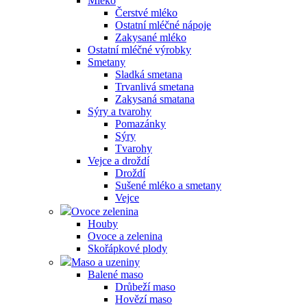
Mléko
Čerstvé mléko
Ostatní mléčné nápoje
Zakysané mléko
Ostatní mléčné výrobky
Smetany
Sladká smetana
Trvanlivá smetana
Zakysaná smatana
Sýry a tvarohy
Pomazánky
Sýry
Tvarohy
Vejce a droždí
Droždí
Sušené mléko a smetany
Vejce
Ovoce zelenina
Houby
Ovoce a zelenina
Skořápkové plody
Maso a uzeniny
Balené maso
Drůbeží maso
Hovězí maso