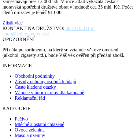
zaměstnávají přes 13 000 lidí. V roce 2024 vykázala česká a
moravská spotřební družstva obrat v hodnotě cca 35 mld. Kč. Počet
členů družstev je téměř 91 000.
Zjistit více
KONTAKT NA DRUŽSTVO:
383 410 011
e-
coop@jednotavolyne.cz
UPOZORNĚNÍ
Při nákupu sortimentu, na který se vztahuje věkové omezení
(alkohol, cigarety atd.), bude Váš věk ověřen při předání zboží.
INFORMACE
Obchodní podmínky
Zásady ochrany osobních údajů
Často kladené otázky
Vánoce v únoru - pravidla kampaně
Reklamační řád
KATEGORIE
Pečivo
Mléčné a ostatní chlazené
Ovoce zelenina
Maso a uzeniny