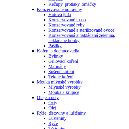
Kečupy, protlaky, omáčky
Konzervované potraviny
Hotová jídla
Konzervované maso
Konzervované ryby
Konzervované a sterilizované ovoce
Konzervovaná a nakládaná zelenina,
nakládané houby
Paštiky
Koření a dochucovadla
Bylinky
Grilovací koření
Marinády
Sušené koření
Tekuté koření
Mouka mlýnské výrobky
Mlýnské výrobky
Mouka a krupice
Oleje a octy
Octy
Olej
Rýže, těstoviny a luštěniny
Luštěniny
Rýže
Těstoviny