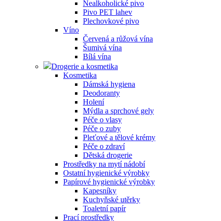
Nealkoholické pivo
Pivo PET lahev
Plechovkové pivo
Víno
Červená a růžová vína
Šumivá vína
Bílá vína
Drogerie a kosmetika
Kosmetika
Dámská hygiena
Deodoranty
Holení
Mýdla a sprchové gely
Péče o vlasy
Péče o zuby
Pleťové a tělové krémy
Péče o zdraví
Dětská drogerie
Prostředky na mytí nádobí
Ostatní hygienické výrobky
Papírové hygienické výrobky
Kapesníky
Kuchyňské utěrky
Toaletní papír
Prací prostředky