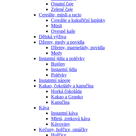
Ostatní čaje
Zelené čaje
Cereálie, müsli a racio
Cereálie a kukuřiční lupínky
Müsli
Ovesné kaše
Dětská výživa
Džemy, medy a povidla
Džemy, marmelády, povidla
Medy
Instantní jídla a polévky
Bujóny
Instantní jídla
Polévky
Instatntní nápoje
Kakao, čokolády a kapučína
Horká čokoláda
Kakao a Granko
Kapučína
Káva
Instantní káva
Mletá, zrnková káva
Kávoviny
Kečupy, hořčice, omáčky
Hořčice