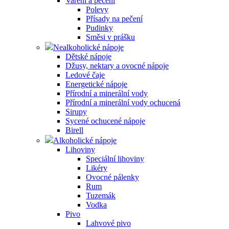
Vaření a pečení
Polevy
Přísady na pečení
Pudinky
Směsi v prášku
Nealkoholické nápoje
Dětské nápoje
Džusy, nektary a ovocné nápoje
Ledové čaje
Energetické nápoje
Přírodní a minerální vody
Přírodní a minerální vody ochucená
Sirupy
Sycené ochucené nápoje
Birell
Alkoholické nápoje
Lihoviny
Speciální lihoviny
Likéry
Ovocné pálenky
Rum
Tuzemák
Vodka
Pivo
Lahvové pivo