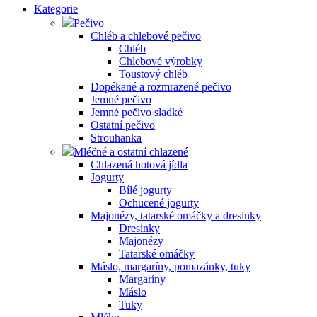
Kategorie
Pečivo
Chléb a chlebové pečivo
Chléb
Chlebové výrobky
Toustový chléb
Dopékané a rozmrazené pečivo
Jemné pečivo
Jemné pečivo sladké
Ostatní pečivo
Strouhanka
Mléčné a ostatní chlazené
Chlazená hotová jídla
Jogurty
Bílé jogurty
Ochucené jogurty
Majonézy, tatarské omáčky a dresinky
Dresinky
Majonézy
Tatarské omáčky
Máslo, margaríny, pomazánky, tuky
Margaríny
Máslo
Tuky