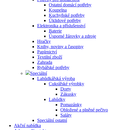
Ostatní domácí potřeby
Koupelna
Kuchyňské potřeby
Úklidové potřeby
Elektronika a příslušenství
Baterie
Úsporné žárovky a zdroje
Hračky
Knihy, noviny a časopisy
Papírnictví
Textilní zboží
Zahrada
Rybářské potřeby
Speciální
Lahůdkářská výroba
Cukrářské výrobky
Dorty
Zákusky
Lahůdky
Pomazánky
Obložené a plněné pečivo
Saláty
Speciální ostatní
Akční nabídka