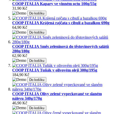
COOP ITALIA Kapary ve vinném octu 100g/55g
31,90 Kč
Do košíku
COOP ITALIA Krájená rajčata s cibulí a bazalkou 690g
64,90 Kč
Do košíku
COOP ITALIA Směs zeleninová do těstovinových salátů
280g/180g
62,90 Kč
Do košíku
COOP ITALIA Tuňák v olivovém oleji 300g/195g
184,90 Kč
Do košíku
COOP ITALIA Olivy zelené vypeckované ve slaném
nálevu 340g/170g
46,90 Kč
Do košíku