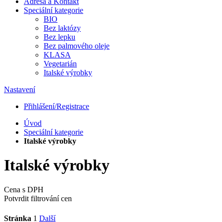
Adresa a Kontakt
Speciální kategorie
BIO
Bez laktózy
Bez lepku
Bez palmového oleje
KLASA
Vegetarián
Italské výrobky
Nastavení
Přihlášení/Registrace
Úvod
Speciální kategorie
Italské výrobky
Italské výrobky
Cena s DPH
Potvrdit filtrování cen
Stránka
1
Další