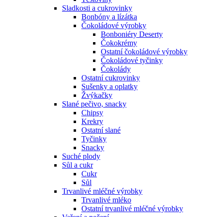
Sladkosti a cukrovinky
Bonbóny a lízátka
Čokoládové výrobky
Bonboniéry Deserty
Čokokrémy
Ostatní čokoládové výrobky
Čokoládové tyčinky
Čokolády
Ostatní cukrovinky
Sušenky a oplatky
Žvýkačky
Slané pečivo, snacky
Chipsy
Krekry
Ostatní slané
Tyčinky
Snacky
Suché plody
Sůl a cukr
Cukr
Sůl
Trvanlivé mléčné výrobky
Trvanlivé mléko
Ostatní trvanlivé mléčné výrobky