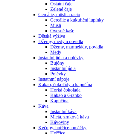
Ostatní čaje
Zelené čaje
Cereálie, müsli a racio
Cereálie a kukuřiční lupínky
Müsli
Ovesné kaše
Dětská výživa
Džemy, medy a povidla
Džemy, marmelády, povidla
Medy
Instantní jídla a polévky
Bujóny
Instantní jídla
Polévky
Instatntní nápoje
Kakao, čokolády a kapučína
Horká čokoláda
Kakao a Granko
Kapučína
Káva
Instantní káva
Mletá, zrnková káva
Kávoviny
Kečupy, hořčice, omáčky
Hořčice