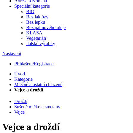
Adresa a Kontakt
Speciální kategorie
BIO
Bez laktózy
Bez lepku
Bez palmového oleje
KLASA
Vegetarián
Italské výrobky
Nastavení
Přihlášení/Registrace
Úvod
Kategorie
Mléčné a ostatní chlazené
Vejce a droždí
Droždí
Sušené mléko a smetany
Vejce
Vejce a droždí