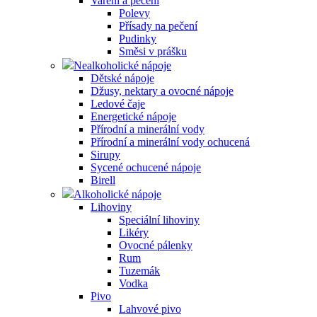
Vaření a pečení
Polevy
Přísady na pečení
Pudinky
Směsi v prášku
Nealkoholické nápoje
Dětské nápoje
Džusy, nektary a ovocné nápoje
Ledové čaje
Energetické nápoje
Přírodní a minerální vody
Přírodní a minerální vody ochucená
Sirupy
Sycené ochucené nápoje
Birell
Alkoholické nápoje
Lihoviny
Speciální lihoviny
Likéry
Ovocné pálenky
Rum
Tuzemák
Vodka
Pivo
Lahvové pivo