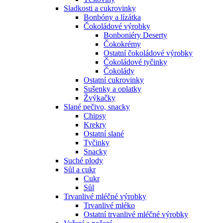
Sladkosti a cukrovinky
Bonbóny a lízátka
Čokoládové výrobky
Bonboniéry Deserty
Čokokrémy
Ostatní čokoládové výrobky
Čokoládové tyčinky
Čokolády
Ostatní cukrovinky
Sušenky a oplatky
Žvýkačky
Slané pečivo, snacky
Chipsy
Krekry
Ostatní slané
Tyčinky
Snacky
Suché plody
Sůl a cukr
Cukr
Sůl
Trvanlivé mléčné výrobky
Trvanlivé mléko
Ostatní trvanlivé mléčné výrobky