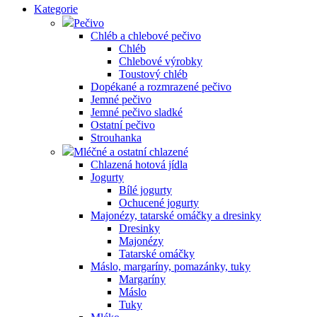
Kategorie
Pečivo
Chléb a chlebové pečivo
Chléb
Chlebové výrobky
Toustový chléb
Dopékané a rozmrazené pečivo
Jemné pečivo
Jemné pečivo sladké
Ostatní pečivo
Strouhanka
Mléčné a ostatní chlazené
Chlazená hotová jídla
Jogurty
Bílé jogurty
Ochucené jogurty
Majonézy, tatarské omáčky a dresinky
Dresinky
Majonézy
Tatarské omáčky
Máslo, margaríny, pomazánky, tuky
Margaríny
Máslo
Tuky