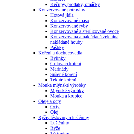
Kečupy, protlaky, omáčky
Konzervované potraviny
Hotová jídla
Konzervované maso
Konzervované ryby
Konzervované a sterilizované ovoce
Konzervovaná a nakládaná zelenina,
nakládané houby
Paštiky
Koření a dochucovadla
Bylinky
Grilovací koření
Marinády
Sušené koření
Tekuté koření
Mouka mlýnské výrobky
Mlýnské výrobky
Mouka a krupice
Oleje a octy
Octy
Olej
Rýže, těstoviny a luštěniny
Luštěniny
Rýže
Těstoviny