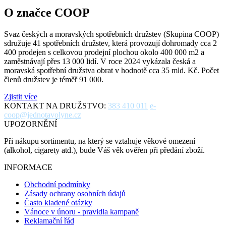
O značce COOP
Svaz českých a moravských spotřebních družstev (Skupina COOP)
sdružuje 41 spotřebních družstev, která provozují dohromady cca 2
400 prodejen s celkovou prodejní plochou okolo 400 000 m2 a
zaměstnávají přes 13 000 lidí. V roce 2024 vykázala česká a
moravská spotřební družstva obrat v hodnotě cca 35 mld. Kč. Počet
členů družstev je téměř 91 000.
Zjistit více
KONTAKT NA DRUŽSTVO:
383 410 011
e-
coop@jednotavolyne.cz
UPOZORNĚNÍ
Při nákupu sortimentu, na který se vztahuje věkové omezení
(alkohol, cigarety atd.), bude Váš věk ověřen při předání zboží.
INFORMACE
Obchodní podmínky
Zásady ochrany osobních údajů
Často kladené otázky
Vánoce v únoru - pravidla kampaně
Reklamační řád