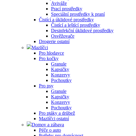
Aviváže
Prací prostředky
Speciální prostředky k praní
Čistící a úklidové prostředky
Čistící a leštící prostředky
Desinfekční úklidové prostředky
Osvěžovače
Drogerie ostatní
Mazlíčci
Pro hlodavce
Pro kočky
Granule
Kapsičky
Konzervy
Pochoutky
Pro psy
Granule
Kapsičky
Konzervy
Pochoutky
Pro ptáky a drůbež
Mazlíčci ostatní
Domov a zábava
Péče o auto
Potřeby pro domácnost