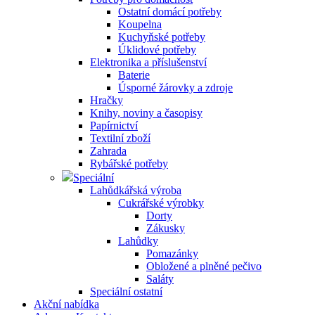
Ostatní domácí potřeby
Koupelna
Kuchyňské potřeby
Úklidové potřeby
Elektronika a příslušenství
Baterie
Úsporné žárovky a zdroje
Hračky
Knihy, noviny a časopisy
Papírnictví
Textilní zboží
Zahrada
Rybářské potřeby
Speciální
Lahůdkářská výroba
Cukrářské výrobky
Dorty
Zákusky
Lahůdky
Pomazánky
Obložené a plněné pečivo
Saláty
Speciální ostatní
Akční nabídka