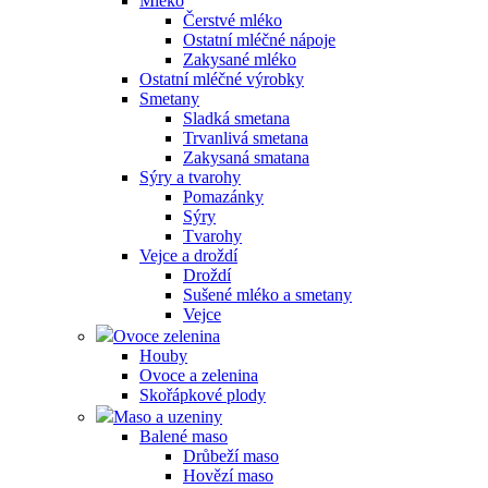
Mléko
Čerstvé mléko
Ostatní mléčné nápoje
Zakysané mléko
Ostatní mléčné výrobky
Smetany
Sladká smetana
Trvanlivá smetana
Zakysaná smatana
Sýry a tvarohy
Pomazánky
Sýry
Tvarohy
Vejce a droždí
Droždí
Sušené mléko a smetany
Vejce
Ovoce zelenina
Houby
Ovoce a zelenina
Skořápkové plody
Maso a uzeniny
Balené maso
Drůbeží maso
Hovězí maso