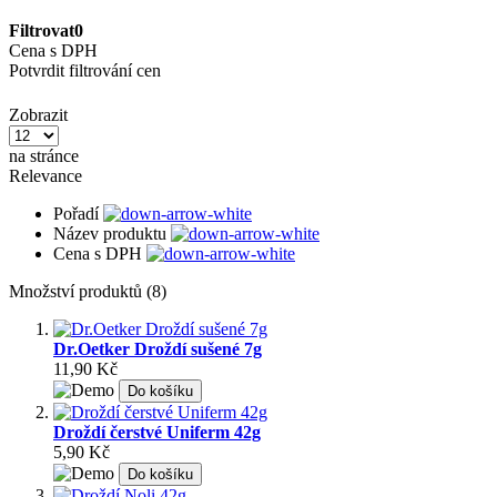
Filtrovat
0
Cena s DPH
Potvrdit filtrování cen
Zobrazit
na stránce
Relevance
Pořadí
Název produktu
Cena s DPH
Množství produktů (8)
Dr.Oetker Droždí sušené 7g
11,90 Kč
Do košíku
Droždí čerstvé Uniferm 42g
5,90 Kč
Do košíku