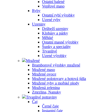
Ostatní balené
Vepřové maso
Ryby
Ostatní rybí výrobky
Uzené ryby
Uzeniny
Drůbeží uzeniny
Klobásy a párky
Měkké
Ostatní masné výrobky
Šunky a speciality
Trvanlivé
Uzené výrobky
Mražené
Bramborové výrobky mražené
Mražené maso
Mražené ovoce
Mražené polotovary a hotová jídla
Mražené ryby a mořské plody
Mražená zelenina
Zmrzlina, Nanuky
Trvanlivé potraviny
Čaj
Černé čaje
Instantní čaje