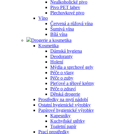
Nealkoholické pivo
Pivo PET lahev
Plechovkové pivo
Víno
Červená a růžová vína
Šumivá vína
Bílá vína
Drogerie a kosmetika
Kosmetika
Dámská hygiena
Deodoranty
Holení
Mýdla a sprchové gely
Péče o vlasy
Péče o zuby
Pleťové a tělové krémy
Péče o zdraví
Dětská drogerie
Prostředky na mytí nádobí
Ostatní hygienické výrobky
Papírové hygienické výrobky
Kapesníky
Kuchyňské utěrky
Toaletní papír
Prací prostředky