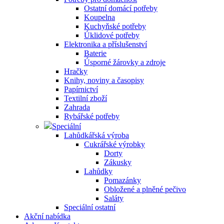
Ostatní domácí potřeby
Koupelna
Kuchyňské potřeby
Úklidové potřeby
Elektronika a příslušenství
Baterie
Úsporné žárovky a zdroje
Hračky
Knihy, noviny a časopisy
Papírnictví
Textilní zboží
Zahrada
Rybářské potřeby
Speciální
Lahůdkářská výroba
Cukrářské výrobky
Dorty
Zákusky
Lahůdky
Pomazánky
Obložené a plněné pečivo
Saláty
Speciální ostatní
Akční nabídka