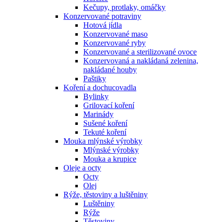
Kečupy, protlaky, omáčky
Konzervované potraviny
Hotová jídla
Konzervované maso
Konzervované ryby
Konzervované a sterilizované ovoce
Konzervovaná a nakládaná zelenina,
nakládané houby
Paštiky
Koření a dochucovadla
Bylinky
Grilovací koření
Marinády
Sušené koření
Tekuté koření
Mouka mlýnské výrobky
Mlýnské výrobky
Mouka a krupice
Oleje a octy
Octy
Olej
Rýže, těstoviny a luštěniny
Luštěniny
Rýže
Těstoviny