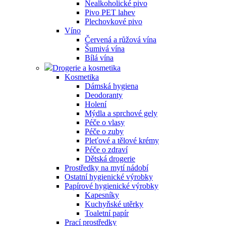
Nealkoholické pivo
Pivo PET lahev
Plechovkové pivo
Víno
Červená a růžová vína
Šumivá vína
Bílá vína
Drogerie a kosmetika
Kosmetika
Dámská hygiena
Deodoranty
Holení
Mýdla a sprchové gely
Péče o vlasy
Péče o zuby
Pleťové a tělové krémy
Péče o zdraví
Dětská drogerie
Prostředky na mytí nádobí
Ostatní hygienické výrobky
Papírové hygienické výrobky
Kapesníky
Kuchyňské utěrky
Toaletní papír
Prací prostředky