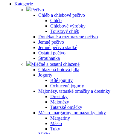
Kategorie
Pečivo
Chléb a chlebové pečivo
Chléb
Chlebové výrobky
Toustový chléb
Dopékané a rozmrazené pečivo
Jemné pečivo
Jemné pečivo sladké
Ostatní pečivo
Strouhanka
Mléčné a ostatní chlazené
Chlazená hotová jídla
Jogurty
Bílé jogurty
Ochucené jogurty
Majonézy, tatarské omáčky a dresinky
Dresinky
Majonézy
Tatarské omáčky
Máslo, margaríny, pomazánky, tuky
Margaríny
Máslo
Tuky