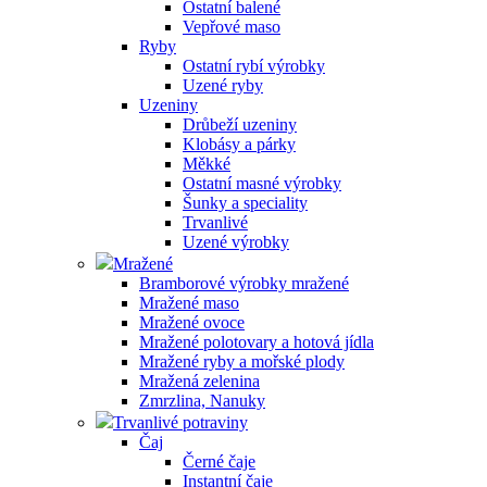
Ostatní balené
Vepřové maso
Ryby
Ostatní rybí výrobky
Uzené ryby
Uzeniny
Drůbeží uzeniny
Klobásy a párky
Měkké
Ostatní masné výrobky
Šunky a speciality
Trvanlivé
Uzené výrobky
Mražené
Bramborové výrobky mražené
Mražené maso
Mražené ovoce
Mražené polotovary a hotová jídla
Mražené ryby a mořské plody
Mražená zelenina
Zmrzlina, Nanuky
Trvanlivé potraviny
Čaj
Černé čaje
Instantní čaje