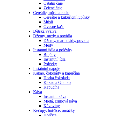
Ostatní čaje
Zelené čaje
Cereálie, müsli a racio
Cereálie a kukuřiční lupínky
Müsli
Ovesné kaše
Dětská výživa
Džemy, medy a povidla
Džemy, marmelády, povidla
Medy
Instantní jídla a polévky
Bujóny
Instantní jídla
Polévky
Instatntní nápoje
Kakao, čokolády a kapučína
Horká čokoláda
Kakao a Granko
Kapučína
Káva
Instantní káva
Mletá, zrnková káva
Kávoviny
Kečupy, hořčice, omáčky
Hořčice