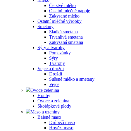
Mléko
Čerstvé mléko
Ostatní mléčné nápoje
Zakysané mléko
Ostatní mléčné výrobky
Smetany
Sladká smetana
Trvanlivá smetana
Zakysaná smatana
Sýry a tvarohy
Pomazánky
Sýry
Tvarohy
Vejce a droždí
Droždí
Sušené mléko a smetany
Vejce
Ovoce zelenina
Houby
Ovoce a zelenina
Skořápkové plody
Maso a uzeniny
Balené maso
Drůbeží maso
Hovězí maso