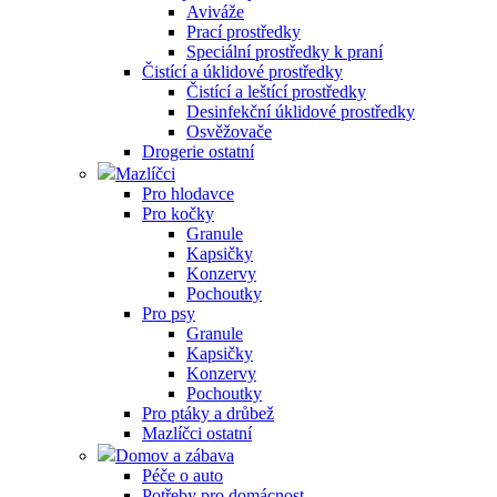
Aviváže
Prací prostředky
Speciální prostředky k praní
Čistící a úklidové prostředky
Čistící a leštící prostředky
Desinfekční úklidové prostředky
Osvěžovače
Drogerie ostatní
Mazlíčci
Pro hlodavce
Pro kočky
Granule
Kapsičky
Konzervy
Pochoutky
Pro psy
Granule
Kapsičky
Konzervy
Pochoutky
Pro ptáky a drůbež
Mazlíčci ostatní
Domov a zábava
Péče o auto
Potřeby pro domácnost