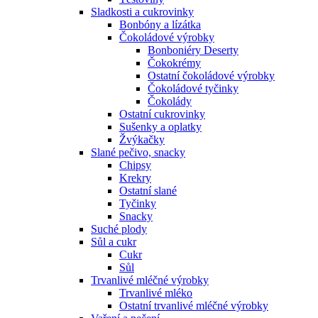
Sladkosti a cukrovinky
Bonbóny a lízátka
Čokoládové výrobky
Bonboniéry Deserty
Čokokrémy
Ostatní čokoládové výrobky
Čokoládové tyčinky
Čokolády
Ostatní cukrovinky
Sušenky a oplatky
Žvýkačky
Slané pečivo, snacky
Chipsy
Krekry
Ostatní slané
Tyčinky
Snacky
Suché plody
Sůl a cukr
Cukr
Sůl
Trvanlivé mléčné výrobky
Trvanlivé mléko
Ostatní trvanlivé mléčné výrobky