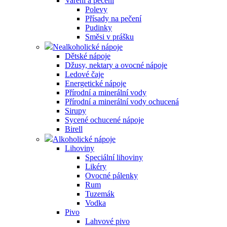
Vaření a pečení
Polevy
Přísady na pečení
Pudinky
Směsi v prášku
Nealkoholické nápoje
Dětské nápoje
Džusy, nektary a ovocné nápoje
Ledové čaje
Energetické nápoje
Přírodní a minerální vody
Přírodní a minerální vody ochucená
Sirupy
Sycené ochucené nápoje
Birell
Alkoholické nápoje
Lihoviny
Speciální lihoviny
Likéry
Ovocné pálenky
Rum
Tuzemák
Vodka
Pivo
Lahvové pivo