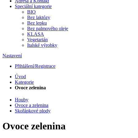
Adresa a Kontakt
Speciální kategorie
BIO
Bez laktózy
Bez lepku
Bez palmového oleje
KLASA
Vegetarián
Italské výrobky
Nastavení
Přihlášení/Registrace
Úvod
Kategorie
Ovoce zelenina
Houby
Ovoce a zelenina
Skořápkové plody
Ovoce zelenina