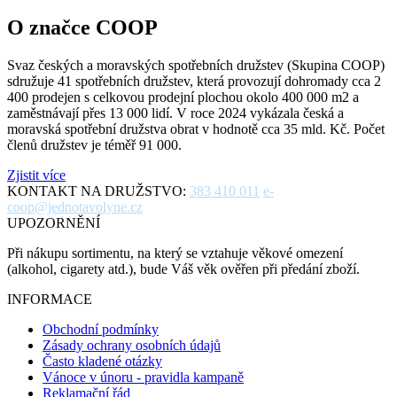
O značce COOP
Svaz českých a moravských spotřebních družstev (Skupina COOP)
sdružuje 41 spotřebních družstev, která provozují dohromady cca 2
400 prodejen s celkovou prodejní plochou okolo 400 000 m2 a
zaměstnávají přes 13 000 lidí. V roce 2024 vykázala česká a
moravská spotřební družstva obrat v hodnotě cca 35 mld. Kč. Počet
členů družstev je téměř 91 000.
Zjistit více
KONTAKT NA DRUŽSTVO:
383 410 011
e-
coop@jednotavolyne.cz
UPOZORNĚNÍ
Při nákupu sortimentu, na který se vztahuje věkové omezení
(alkohol, cigarety atd.), bude Váš věk ověřen při předání zboží.
INFORMACE
Obchodní podmínky
Zásady ochrany osobních údajů
Často kladené otázky
Vánoce v únoru - pravidla kampaně
Reklamační řád