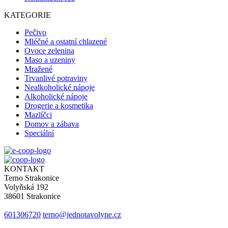
KATEGORIE
Pečivo
Mléčné a ostatní chlazené
Ovoce zelenina
Maso a uzeniny
Mražené
Trvanlivé potraviny
Nealkoholické nápoje
Alkoholické nápoje
Drogerie a kosmetika
Mazlíčci
Domov a zábava
Speciální
KONTAKT
Terno Strakonice
Volyňská 192
38601 Strakonice
601306720
terno@jednotavolyne.cz