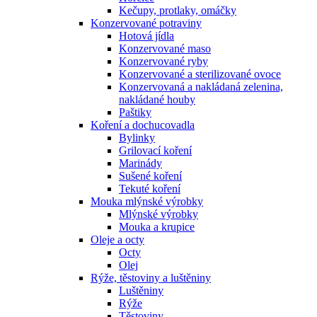
Kečupy, protlaky, omáčky
Konzervované potraviny
Hotová jídla
Konzervované maso
Konzervované ryby
Konzervované a sterilizované ovoce
Konzervovaná a nakládaná zelenina,
nakládané houby
Paštiky
Koření a dochucovadla
Bylinky
Grilovací koření
Marinády
Sušené koření
Tekuté koření
Mouka mlýnské výrobky
Mlýnské výrobky
Mouka a krupice
Oleje a octy
Octy
Olej
Rýže, těstoviny a luštěniny
Luštěniny
Rýže
Těstoviny