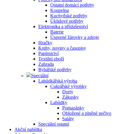
Ostatní domácí potřeby
Koupelna
Kuchyňské potřeby
Úklidové potřeby
Elektronika a příslušenství
Baterie
Úsporné žárovky a zdroje
Hračky
Knihy, noviny a časopisy
Papírnictví
Textilní zboží
Zahrada
Rybářské potřeby
Speciální
Lahůdkářská výroba
Cukrářské výrobky
Dorty
Zákusky
Lahůdky
Pomazánky
Obložené a plněné pečivo
Saláty
Speciální ostatní
Akční nabídka