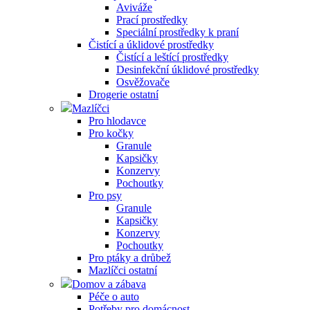
Aviváže
Prací prostředky
Speciální prostředky k praní
Čistící a úklidové prostředky
Čistící a leštící prostředky
Desinfekční úklidové prostředky
Osvěžovače
Drogerie ostatní
Mazlíčci
Pro hlodavce
Pro kočky
Granule
Kapsičky
Konzervy
Pochoutky
Pro psy
Granule
Kapsičky
Konzervy
Pochoutky
Pro ptáky a drůbež
Mazlíčci ostatní
Domov a zábava
Péče o auto
Potřeby pro domácnost