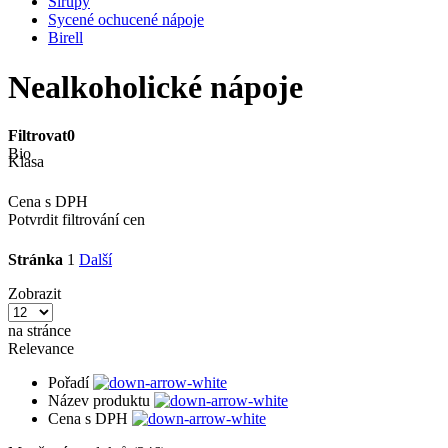
Sirupy
Sycené ochucené nápoje
Birell
Nealkoholické nápoje
Filtrovat
0
Bio
Klasa
Cena s DPH
Potvrdit filtrování cen
Stránka
1
Další
Zobrazit
na stránce
Relevance
Pořadí
Název produktu
Cena s DPH