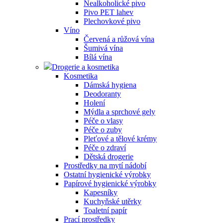
Nealkoholické pivo
Pivo PET lahev
Plechovkové pivo
Víno
Červená a růžová vína
Šumivá vína
Bílá vína
Drogerie a kosmetika
Kosmetika
Dámská hygiena
Deodoranty
Holení
Mýdla a sprchové gely
Péče o vlasy
Péče o zuby
Pleťové a tělové krémy
Péče o zdraví
Dětská drogerie
Prostředky na mytí nádobí
Ostatní hygienické výrobky
Papírové hygienické výrobky
Kapesníky
Kuchyňské utěrky
Toaletní papír
Prací prostředky