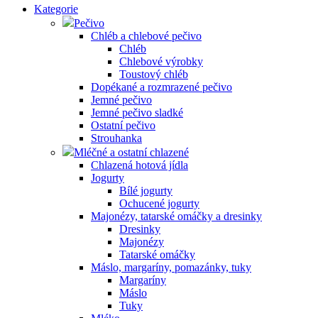
Kategorie
Pečivo
Chléb a chlebové pečivo
Chléb
Chlebové výrobky
Toustový chléb
Dopékané a rozmrazené pečivo
Jemné pečivo
Jemné pečivo sladké
Ostatní pečivo
Strouhanka
Mléčné a ostatní chlazené
Chlazená hotová jídla
Jogurty
Bílé jogurty
Ochucené jogurty
Majonézy, tatarské omáčky a dresinky
Dresinky
Majonézy
Tatarské omáčky
Máslo, margaríny, pomazánky, tuky
Margaríny
Máslo
Tuky