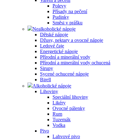
Vaření a pečení
Polevy
Přísady na pečení
Pudinky
Směsi v prášku
Nealkoholické nápoje
Dětské nápoje
Džusy, nektary a ovocné nápoje
Ledové čaje
Energetické nápoje
Přírodní a minerální vody
Přírodní a minerální vody ochucená
Sirupy
Sycené ochucené nápoje
Birell
Alkoholické nápoje
Lihoviny
Speciální lihoviny
Likéry
Ovocné pálenky
Rum
Tuzemák
Vodka
Pivo
Lahvové pivo