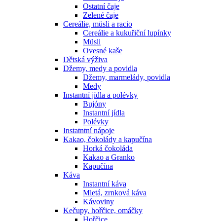
Ostatní čaje
Zelené čaje
Cereálie, müsli a racio
Cereálie a kukuřiční lupínky
Müsli
Ovesné kaše
Dětská výživa
Džemy, medy a povidla
Džemy, marmelády, povidla
Medy
Instantní jídla a polévky
Bujóny
Instantní jídla
Polévky
Instatntní nápoje
Kakao, čokolády a kapučína
Horká čokoláda
Kakao a Granko
Kapučína
Káva
Instantní káva
Mletá, zrnková káva
Kávoviny
Kečupy, hořčice, omáčky
Hořčice