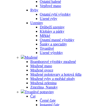
Ostatní balené
Vepřové maso
Ryby
Ostatní rybí výrobky
Uzené ryby
Uzeniny
Drůbeží uzeniny
Klobásy a párky
Měkké
Ostatní masné výrobky
Šunky a speciality
Trvanlivé
Uzené výrobky
Mražené
Bramborové výrobky mražené
Mražené maso
Mražené ovoce
Mražené polotovary a hotová jídla
Mražené ryby a mořské plody
Mražená zelenina
Zmrzlina, Nanuky
Trvanlivé potraviny
Čaj
Černé čaje
Instantní čaje