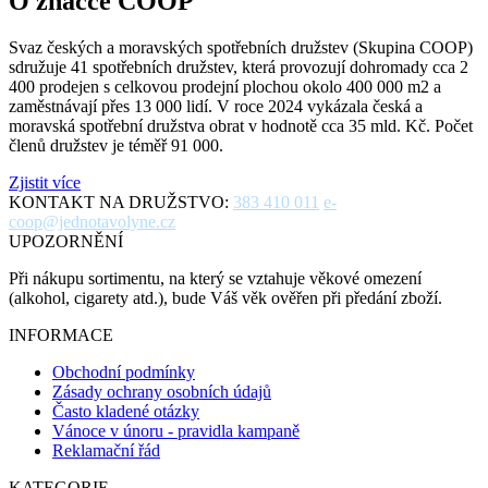
O značce COOP
Svaz českých a moravských spotřebních družstev (Skupina COOP)
sdružuje 41 spotřebních družstev, která provozují dohromady cca 2
400 prodejen s celkovou prodejní plochou okolo 400 000 m2 a
zaměstnávají přes 13 000 lidí. V roce 2024 vykázala česká a
moravská spotřební družstva obrat v hodnotě cca 35 mld. Kč. Počet
členů družstev je téměř 91 000.
Zjistit více
KONTAKT NA DRUŽSTVO:
383 410 011
e-
coop@jednotavolyne.cz
UPOZORNĚNÍ
Při nákupu sortimentu, na který se vztahuje věkové omezení
(alkohol, cigarety atd.), bude Váš věk ověřen při předání zboží.
INFORMACE
Obchodní podmínky
Zásady ochrany osobních údajů
Často kladené otázky
Vánoce v únoru - pravidla kampaně
Reklamační řád
KATEGORIE