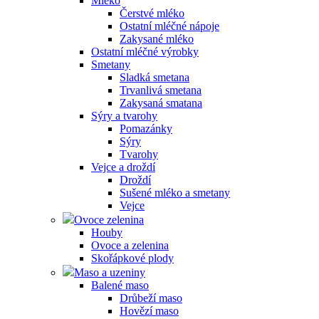
Mléko
Čerstvé mléko
Ostatní mléčné nápoje
Zakysané mléko
Ostatní mléčné výrobky
Smetany
Sladká smetana
Trvanlivá smetana
Zakysaná smatana
Sýry a tvarohy
Pomazánky
Sýry
Tvarohy
Vejce a droždí
Droždí
Sušené mléko a smetany
Vejce
Ovoce zelenina
Houby
Ovoce a zelenina
Skořápkové plody
Maso a uzeniny
Balené maso
Drůbeží maso
Hovězí maso