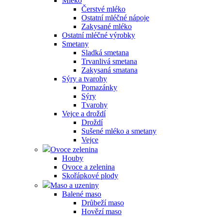
Mléko
Čerstvé mléko
Ostatní mléčné nápoje
Zakysané mléko
Ostatní mléčné výrobky
Smetany
Sladká smetana
Trvanlivá smetana
Zakysaná smatana
Sýry a tvarohy
Pomazánky
Sýry
Tvarohy
Vejce a droždí
Droždí
Sušené mléko a smetany
Vejce
Ovoce zelenina
Houby
Ovoce a zelenina
Skořápkové plody
Maso a uzeniny
Balené maso
Drůbeží maso
Hovězí maso