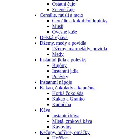
Ostatní čaje
Zelené čaje
Cereálie, müsli a racio
Cereálie a kukuřiční lupínky
Müsli
Ovesné kaše
Dětská výživa
Džemy, medy a povidla
Džemy, marmelády, povidla
Medy
Instantní jídla a polévky
Bujóny
Instantní jídla
Polévky
Instatntní nápoje
Kakao, čokolády a kapučína
Horká čokoláda
Kakao a Granko
Kapučína
Káva
Instantní káva
Mletá, zrnková káva
Kávoviny
Kečupy, hořčice, omáčky
Hořčice