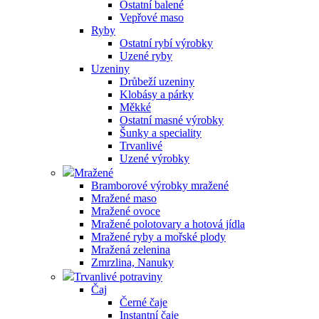
Ostatní balené
Vepřové maso
Ryby
Ostatní rybí výrobky
Uzené ryby
Uzeniny
Drůbeží uzeniny
Klobásy a párky
Měkké
Ostatní masné výrobky
Šunky a speciality
Trvanlivé
Uzené výrobky
Mražené
Bramborové výrobky mražené
Mražené maso
Mražené ovoce
Mražené polotovary a hotová jídla
Mražené ryby a mořské plody
Mražená zelenina
Zmrzlina, Nanuky
Trvanlivé potraviny
Čaj
Černé čaje
Instantní čaje