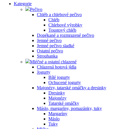
Kategorie
Pečivo
Chléb a chlebové pečivo
Chléb
Chlebové výrobky
Toustový chléb
Dopékané a rozmrazené pečivo
Jemné pečivo
Jemné pečivo sladké
Ostatní pečivo
Strouhanka
Mléčné a ostatní chlazené
Chlazená hotová jídla
Jogurty
Bílé jogurty
Ochucené jogurty
Majonézy, tatarské omáčky a dresinky
Dresinky
Majonézy
Tatarské omáčky
Máslo, margaríny, pomazánky, tuky
Margaríny
Máslo
Tuky