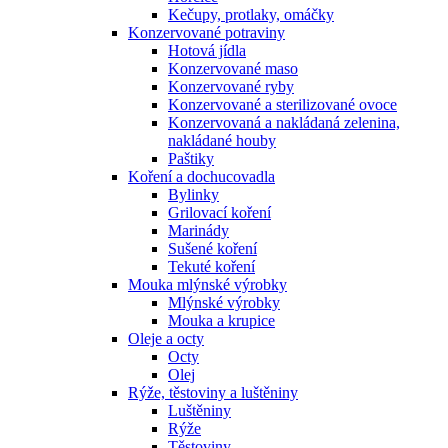
Kečupy, protlaky, omáčky
Konzervované potraviny
Hotová jídla
Konzervované maso
Konzervované ryby
Konzervované a sterilizované ovoce
Konzervovaná a nakládaná zelenina,
nakládané houby
Paštiky
Koření a dochucovadla
Bylinky
Grilovací koření
Marinády
Sušené koření
Tekuté koření
Mouka mlýnské výrobky
Mlýnské výrobky
Mouka a krupice
Oleje a octy
Octy
Olej
Rýže, těstoviny a luštěniny
Luštěniny
Rýže
Těstoviny