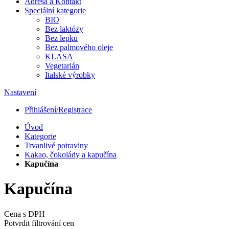
Adresa a Kontakt
Speciální kategorie
BIO
Bez laktózy
Bez lepku
Bez palmového oleje
KLASA
Vegetarián
Italské výrobky
Nastavení
Přihlášení/Registrace
Úvod
Kategorie
Trvanlivé potraviny
Kakao, čokolády a kapučína
Kapučína
Kapučína
Cena s DPH
Potvrdit filtrování cen