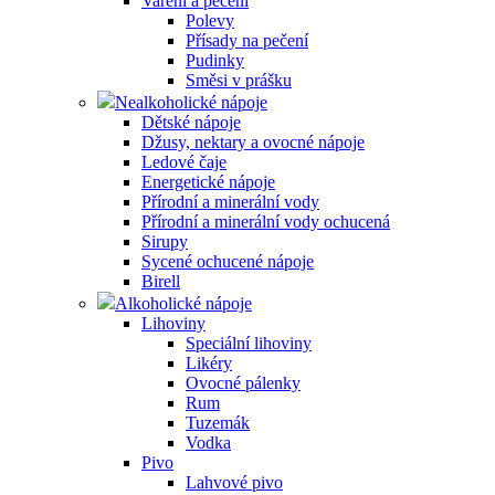
Vaření a pečení
Polevy
Přísady na pečení
Pudinky
Směsi v prášku
Nealkoholické nápoje
Dětské nápoje
Džusy, nektary a ovocné nápoje
Ledové čaje
Energetické nápoje
Přírodní a minerální vody
Přírodní a minerální vody ochucená
Sirupy
Sycené ochucené nápoje
Birell
Alkoholické nápoje
Lihoviny
Speciální lihoviny
Likéry
Ovocné pálenky
Rum
Tuzemák
Vodka
Pivo
Lahvové pivo