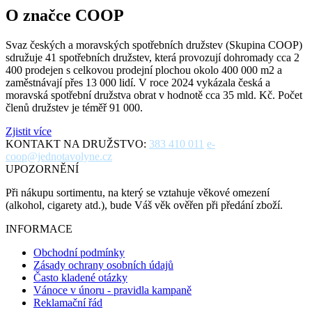
O značce COOP
Svaz českých a moravských spotřebních družstev (Skupina COOP)
sdružuje 41 spotřebních družstev, která provozují dohromady cca 2
400 prodejen s celkovou prodejní plochou okolo 400 000 m2 a
zaměstnávají přes 13 000 lidí. V roce 2024 vykázala česká a
moravská spotřební družstva obrat v hodnotě cca 35 mld. Kč. Počet
členů družstev je téměř 91 000.
Zjistit více
KONTAKT NA DRUŽSTVO:
383 410 011
e-
coop@jednotavolyne.cz
UPOZORNĚNÍ
Při nákupu sortimentu, na který se vztahuje věkové omezení
(alkohol, cigarety atd.), bude Váš věk ověřen při předání zboží.
INFORMACE
Obchodní podmínky
Zásady ochrany osobních údajů
Často kladené otázky
Vánoce v únoru - pravidla kampaně
Reklamační řád