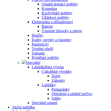
Ostatní domácí potřeby
Koupelna
Kuchyňské potřeby
Úklidové potřeby
Elektronika a příslušenství
Baterie
Úsporné žárovky a zdroje
Hračky
Knihy, noviny a časopisy
Papírnictví
Textilní zboží
Zahrada
Rybářské potřeby
Speciální
Lahůdkářská výroba
Cukrářské výrobky
Dorty
Zákusky
Lahůdky
Pomazánky
Obložené a plněné pečivo
Saláty
Speciální ostatní
Akční nabídka