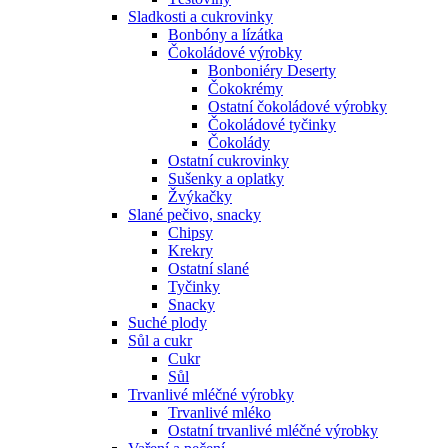
Sladkosti a cukrovinky
Bonbóny a lízátka
Čokoládové výrobky
Bonboniéry Deserty
Čokokrémy
Ostatní čokoládové výrobky
Čokoládové tyčinky
Čokolády
Ostatní cukrovinky
Sušenky a oplatky
Žvýkačky
Slané pečivo, snacky
Chipsy
Krekry
Ostatní slané
Tyčinky
Snacky
Suché plody
Sůl a cukr
Cukr
Sůl
Trvanlivé mléčné výrobky
Trvanlivé mléko
Ostatní trvanlivé mléčné výrobky