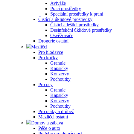
Aviváže
Prací prostředky
Speciální prostředky k praní
Čistící a úklidové prostředky
Čistící a leštící prostředky
Desinfekční úklidové prostředky
Osvěžovače
Drogerie ostatní
Mazlíčci
Pro hlodavce
Pro kočky
Granule
Kapsičky
Konzervy
Pochoutky
Pro psy
Granule
Kapsičky
Konzervy
Pochoutky
Pro ptáky a drůbež
Mazlíčci ostatní
Domov a zábava
Péče o auto
Potřeby pro domácnost