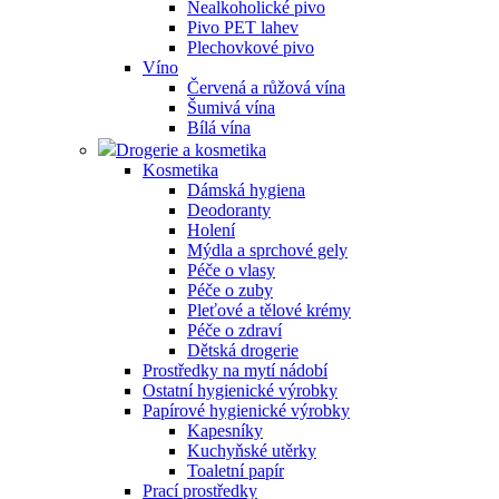
Nealkoholické pivo
Pivo PET lahev
Plechovkové pivo
Víno
Červená a růžová vína
Šumivá vína
Bílá vína
Drogerie a kosmetika
Kosmetika
Dámská hygiena
Deodoranty
Holení
Mýdla a sprchové gely
Péče o vlasy
Péče o zuby
Pleťové a tělové krémy
Péče o zdraví
Dětská drogerie
Prostředky na mytí nádobí
Ostatní hygienické výrobky
Papírové hygienické výrobky
Kapesníky
Kuchyňské utěrky
Toaletní papír
Prací prostředky