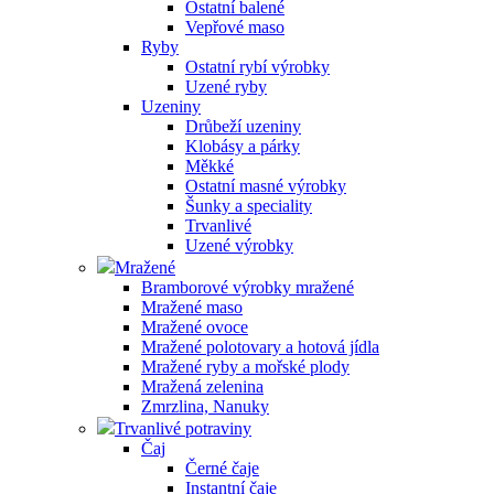
Ostatní balené
Vepřové maso
Ryby
Ostatní rybí výrobky
Uzené ryby
Uzeniny
Drůbeží uzeniny
Klobásy a párky
Měkké
Ostatní masné výrobky
Šunky a speciality
Trvanlivé
Uzené výrobky
Mražené
Bramborové výrobky mražené
Mražené maso
Mražené ovoce
Mražené polotovary a hotová jídla
Mražené ryby a mořské plody
Mražená zelenina
Zmrzlina, Nanuky
Trvanlivé potraviny
Čaj
Černé čaje
Instantní čaje