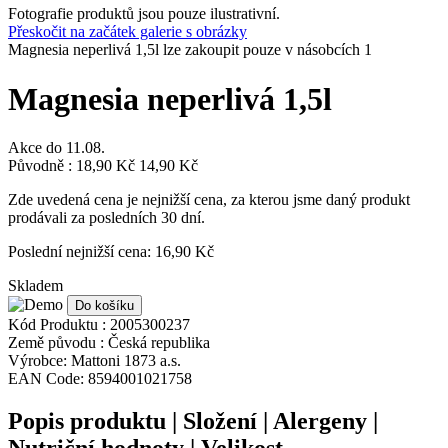
Fotografie produktů jsou pouze ilustrativní.
Přeskočit na začátek galerie s obrázky
Magnesia neperlivá 1,5l lze zakoupit pouze v násobcích 1
Magnesia neperlivá 1,5l
Akce do
11.08.
Původně :
18,90 Kč
14,90 Kč
Zde uvedená cena je nejnižší cena, za kterou jsme daný produkt
prodávali za posledních 30 dní.
Poslední nejnižší cena: 16,90 Kč
Skladem
Do košíku
Kód Produktu :
2005300237
Země původu :
Česká republika
Výrobce:
Mattoni 1873 a.s.
EAN Code:
8594001021758
Popis produktu | Složení | Alergeny |
Nutriční hodnoty | Velikost