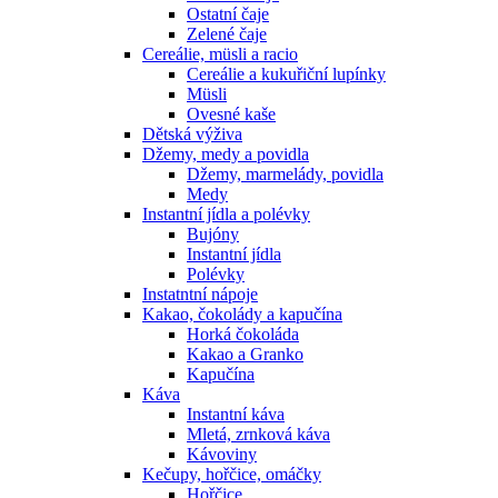
Ostatní čaje
Zelené čaje
Cereálie, müsli a racio
Cereálie a kukuřiční lupínky
Müsli
Ovesné kaše
Dětská výživa
Džemy, medy a povidla
Džemy, marmelády, povidla
Medy
Instantní jídla a polévky
Bujóny
Instantní jídla
Polévky
Instatntní nápoje
Kakao, čokolády a kapučína
Horká čokoláda
Kakao a Granko
Kapučína
Káva
Instantní káva
Mletá, zrnková káva
Kávoviny
Kečupy, hořčice, omáčky
Hořčice