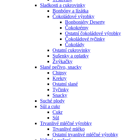
Sladkosti a cukrovinky
Bonbóny a lízátka
Čokoládové výrobky
Bonboniéry Deserty
Čokokrémy
Ostatní čokoládové výrobky
Čokoládové tyčinky
Čokolády
Ostatní cukrovinky
Sušenky a oplatky
Žvýkačky
Slané pečivo, snacky
Chipsy
Krekry
Ostatní slané
Tyčinky
Snacky
Suché plody
Sůl a cukr
Cukr
Sůl
Trvanlivé mléčné výrobky
Trvanlivé mléko
Ostatní trvanlivé mléčné výrobky