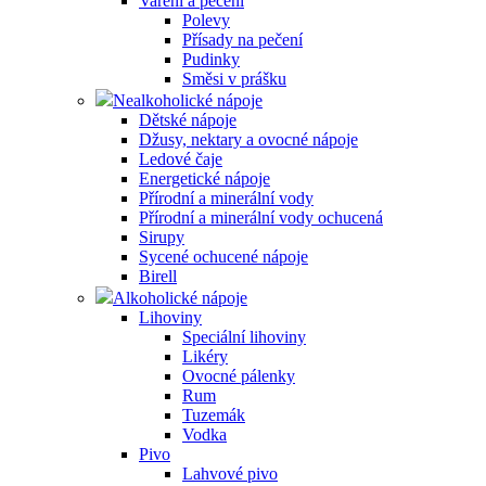
Vaření a pečení
Polevy
Přísady na pečení
Pudinky
Směsi v prášku
Nealkoholické nápoje
Dětské nápoje
Džusy, nektary a ovocné nápoje
Ledové čaje
Energetické nápoje
Přírodní a minerální vody
Přírodní a minerální vody ochucená
Sirupy
Sycené ochucené nápoje
Birell
Alkoholické nápoje
Lihoviny
Speciální lihoviny
Likéry
Ovocné pálenky
Rum
Tuzemák
Vodka
Pivo
Lahvové pivo