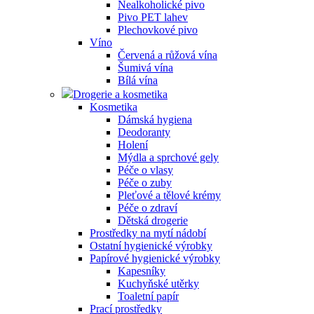
Nealkoholické pivo
Pivo PET lahev
Plechovkové pivo
Víno
Červená a růžová vína
Šumivá vína
Bílá vína
Drogerie a kosmetika
Kosmetika
Dámská hygiena
Deodoranty
Holení
Mýdla a sprchové gely
Péče o vlasy
Péče o zuby
Pleťové a tělové krémy
Péče o zdraví
Dětská drogerie
Prostředky na mytí nádobí
Ostatní hygienické výrobky
Papírové hygienické výrobky
Kapesníky
Kuchyňské utěrky
Toaletní papír
Prací prostředky