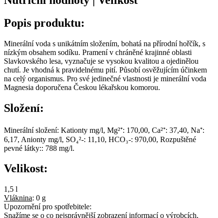
Popis produktu:
Minerální voda s unikátním složením, bohatá na přírodní hořčík, s
nízkým obsahem sodíku. Pramení v chráněné krajinné oblasti
Slavkovského lesa, vyznačuje se vysokou kvalitou a ojedinělou
chutí. Je vhodná k pravidelnému pití. Působí osvěžujícím účinkem
na celý organismus. Pro své jedinečné vlastnosti je minerální voda
Magnesia doporučena Českou lékařskou komorou.
Složení:
Minerální složení: Kationty mg/l, Mg²⁺: 170,00, Ca²⁺: 37,40, Na⁺:
6,17, Anionty mg/l, SO₄²-: 11,10, HCO₃-: 970,00, Rozpuštěné
pevné látky:: 788 mg/l.
Velikost:
1,5 l
Vláknina
:
0 g
Upozornění pro spotřebitele:
Snažíme se o co nejsprávnější zobrazení informací o výrobcích,