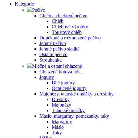
Kategorie
Pečivo
Chléb a chlebové pečivo
Chléb
Chlebové výrobky
Toustový chléb
Dopékané a rozmrazené pečivo
Jemné pečivo
Jemné pečivo sladké
Ostatní pečivo
Strouhanka
Mléčné a ostatní chlazené
Chlazená hotová jídla
Jogurty
Bílé jogurty
Ochucené jogurty
Majonézy, tatarské omáčky a dresinky
Dresinky
Majonézy
Tatarské omáčky
Máslo, margaríny, pomazánky, tuky
Margaríny
Máslo
Tuky