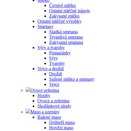
Mléko
Čerstvé mléko
Ostatní mléčné nápoje
Zakysané mléko
Ostatní mléčné výrobky
Smetany
Sladká smetana
Trvanlivá smetana
Zakysaná smatana
Sýry a tvarohy
Pomazánky
Sýry
Tvarohy
Vejce a droždí
Droždí
Sušené mléko a smetany
Vejce
Ovoce zelenina
Houby
Ovoce a zelenina
Skořápkové plody
Maso a uzeniny
Balené maso
Drůbeží maso
Hovězí maso