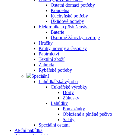
Ostatní domácí potřeby
Koupelna
Kuchyňské potřeby
Úklidové potřeby
Elektronika a příslušenství
Baterie
Úsporné žárovky a zdroje
Hračky
Knihy, noviny a časopisy
Papírnictví
Textilní zboží
Zahrada
Rybářské potřeby
Speciální
Lahůdkářská výroba
Cukrářské výrobky
Dorty
Zákusky
Lahůdky
Pomazánky
Obložené a plněné pečivo
Saláty
Speciální ostatní
Akční nabídka