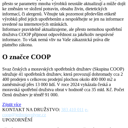
přesto se parametry mnoha výrobků neustále aktualizují a může dojít
ke změnám ve složení potravin, obsahu živin, dietetických
informací, či alergenů. Věnujte tak pozornost především etiketě
výrobků před jejich upotřebením a nespoléhejte se jen na informace
uvedené na internetových stránkách.
Informace pravidelně aktualizujeme, ale přesto nemohou spotřební
družstva COOP přijmout odpovědnost za jakékoliv nesprávné
informace. To však nemá vliv na Vaše zákaznická práva dle
platného zákona.
O značce COOP
Svaz českých a moravských spotřebních družstev (Skupina COOP)
sdružuje 41 spotřebních družstev, která provozují dohromady cca 2
400 prodejen s celkovou prodejní plochou okolo 400 000 m2 a
zaměstnávají přes 13 000 lidí. V roce 2024 vykázala česká a
moravská spotřební družstva obrat v hodnotě cca 35 mld. Kč. Počet
členů družstev je téměř 91 000.
Zjistit více
KONTAKT NA DRUŽSTVO:
383 410 011
e-
coop@jednotavolyne.cz
UPOZORNĚNÍ