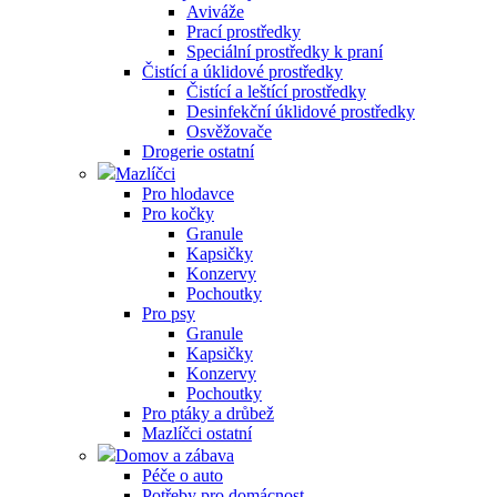
Aviváže
Prací prostředky
Speciální prostředky k praní
Čistící a úklidové prostředky
Čistící a leštící prostředky
Desinfekční úklidové prostředky
Osvěžovače
Drogerie ostatní
Mazlíčci
Pro hlodavce
Pro kočky
Granule
Kapsičky
Konzervy
Pochoutky
Pro psy
Granule
Kapsičky
Konzervy
Pochoutky
Pro ptáky a drůbež
Mazlíčci ostatní
Domov a zábava
Péče o auto
Potřeby pro domácnost