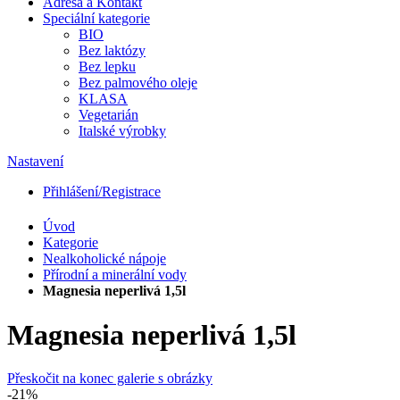
Adresa a Kontakt
Speciální kategorie
BIO
Bez laktózy
Bez lepku
Bez palmového oleje
KLASA
Vegetarián
Italské výrobky
Nastavení
Přihlášení/Registrace
Úvod
Kategorie
Nealkoholické nápoje
Přírodní a minerální vody
Magnesia neperlivá 1,5l
Magnesia neperlivá 1,5l
Přeskočit na konec galerie s obrázky
-21%