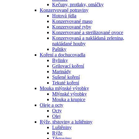
Kečupy, protlaky, omáčky
Konzervované potraviny
Hotová jídla
Konzervované maso
Konzervované ryby
Konzervované a sterilizované ovoce
Konzervovaná a nakládaná zelenina,
nakládané houby
Paštiky
Koření a dochucovadla
Bylinky
Grilovací koření
Marinády
Sušené koření
Tekuté koření
Mouka mlýnské výrobky
Mlýnské výrobky
Mouka a krupice
Oleje a octy
Octy
Olej
Rýže, těstoviny a luštěniny
Luštěniny
Rýže
Těstoviny