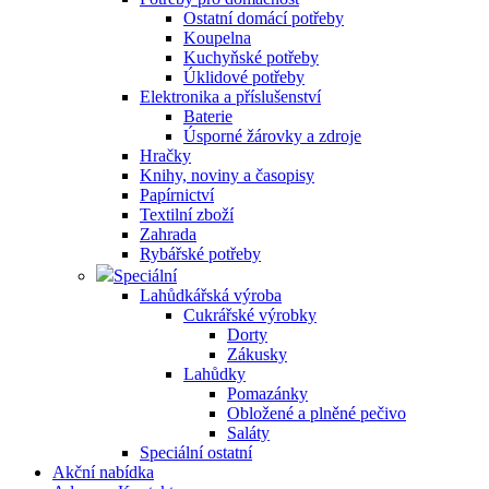
Ostatní domácí potřeby
Koupelna
Kuchyňské potřeby
Úklidové potřeby
Elektronika a příslušenství
Baterie
Úsporné žárovky a zdroje
Hračky
Knihy, noviny a časopisy
Papírnictví
Textilní zboží
Zahrada
Rybářské potřeby
Speciální
Lahůdkářská výroba
Cukrářské výrobky
Dorty
Zákusky
Lahůdky
Pomazánky
Obložené a plněné pečivo
Saláty
Speciální ostatní
Akční nabídka