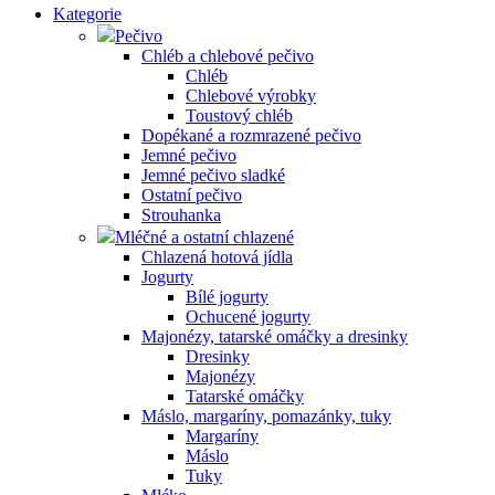
Kategorie
Pečivo
Chléb a chlebové pečivo
Chléb
Chlebové výrobky
Toustový chléb
Dopékané a rozmrazené pečivo
Jemné pečivo
Jemné pečivo sladké
Ostatní pečivo
Strouhanka
Mléčné a ostatní chlazené
Chlazená hotová jídla
Jogurty
Bílé jogurty
Ochucené jogurty
Majonézy, tatarské omáčky a dresinky
Dresinky
Majonézy
Tatarské omáčky
Máslo, margaríny, pomazánky, tuky
Margaríny
Máslo
Tuky