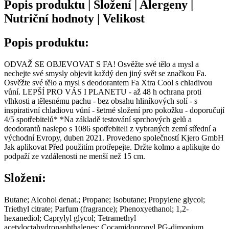
Popis produktu | Složení | Alergeny |
Nutriční hodnoty | Velikost
Popis produktu:
ODVAŽ SE OBJEVOVAT S FA! Osvěžte své tělo a mysl a
nechejte své smysly objevit každý den jiný svět se značkou Fa.
Osvěžte své tělo a mysl s deodorantem Fa Xtra Cool s chladivou
vůní. LEPŠÍ PRO VÁS I PLANETU - až 48 h ochrana proti
vlhkosti a tělesnému pachu - bez obsahu hliníkových solí - s
inspirativní chladiovu vůní - šetrné složení pro pokožku - doporučují
4/5 spotřebitelů* *Na základě testování sprchových gelů a
deodorantů naslepo s 1086 spotřebiteli z vybraných zemí střední a
východní Evropy, duben 2021. Provedeno společností Kjero GmbH
Jak aplikovat Před použitím protřepejte. Držte kolmo a aplikujte do
podpaží ze vzdálenosti ne menší než 15 cm.
Složení:
Butane; Alcohol denat.; Propane; Isobutane; Propylene glycol;
Triethyl citrate; Parfum (fragrance); Phenoxyethanol; 1,2-
hexanediol; Caprylyl glycol; Tetramethyl
acetyloctahydronaphthalenes; Cocamidopropyl PG-dimonium