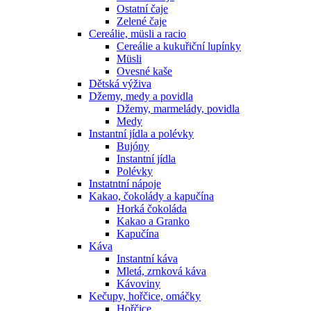
Ostatní čaje
Zelené čaje
Cereálie, müsli a racio
Cereálie a kukuřiční lupínky
Müsli
Ovesné kaše
Dětská výživa
Džemy, medy a povidla
Džemy, marmelády, povidla
Medy
Instantní jídla a polévky
Bujóny
Instantní jídla
Polévky
Instatntní nápoje
Kakao, čokolády a kapučína
Horká čokoláda
Kakao a Granko
Kapučína
Káva
Instantní káva
Mletá, zrnková káva
Kávoviny
Kečupy, hořčice, omáčky
Hořčice