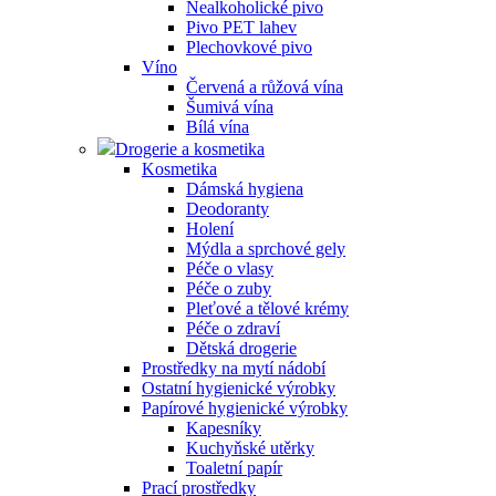
Nealkoholické pivo
Pivo PET lahev
Plechovkové pivo
Víno
Červená a růžová vína
Šumivá vína
Bílá vína
Drogerie a kosmetika
Kosmetika
Dámská hygiena
Deodoranty
Holení
Mýdla a sprchové gely
Péče o vlasy
Péče o zuby
Pleťové a tělové krémy
Péče o zdraví
Dětská drogerie
Prostředky na mytí nádobí
Ostatní hygienické výrobky
Papírové hygienické výrobky
Kapesníky
Kuchyňské utěrky
Toaletní papír
Prací prostředky