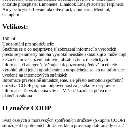
chloride phosphate; Limonene; Linalool; Linalyl acetate; Terpineol;
Amyl salicylate; Lavandula oil/extract; Coumarin; Menthol;
Camphor
Velikost:
150 ml
Upozornění pro spotřebitele:
Snažíme se o co nejsprávnější zobrazení informací o výrobcích,
přesto se parametry mnoha výrobků neustále aktualizují a může dojít
ke změnám ve složení potravin, obsahu živin, dietetických
informací, či alergenů. Věnujte tak pozornost především etiketě
výrobků před jejich upotřebením a nespoléhejte se jen na informace
uvedené na internetových stránkách.
Informace pravidelně aktualizujeme, ale přesto nemohou spotřební
družstva COOP přijmout odpovědnost za jakékoliv nesprávné
informace. To však nemá vliv na Vaše zákaznická práva dle
platného zákona.
O značce COOP
Svaz českých a moravských spotřebních družstev (Skupina COOP)
sdružuje 41 spotřebních družstev, která provozují dohromady cca 2