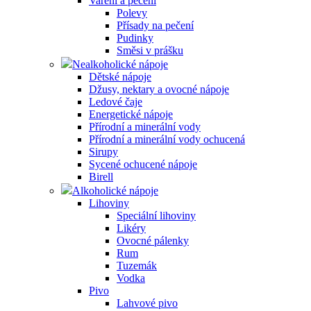
Vaření a pečení
Polevy
Přísady na pečení
Pudinky
Směsi v prášku
Nealkoholické nápoje
Dětské nápoje
Džusy, nektary a ovocné nápoje
Ledové čaje
Energetické nápoje
Přírodní a minerální vody
Přírodní a minerální vody ochucená
Sirupy
Sycené ochucené nápoje
Birell
Alkoholické nápoje
Lihoviny
Speciální lihoviny
Likéry
Ovocné pálenky
Rum
Tuzemák
Vodka
Pivo
Lahvové pivo