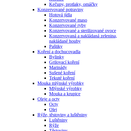
Kečupy, protlaky, omáčky
Konzervované potraviny
Hotová jídla
Konzervované maso
Konzervované ryby
Konzervované a sterilizované ovoce
Konzervovaná a nakládaná zelenina,
nakládané houby
Paštiky
Koření a dochucovadla
Bylinky
Grilovací koření
Marinády
Sušené koření
Tekuté koření
Mouka mlýnské výrobky
Mlýnské výrobky
Mouka a krupice
Oleje a octy
Octy
Olej
Rýže, těstoviny a luštěniny
Luštěniny
Rýže
Těstoviny