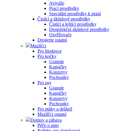
Aviváže
Prací prostředky
Speciální prostředky k praní
Čistící a úklidové prostředky
Čistící a leštící prostředky
Desinfekční úklidové prostředky
Osvěžovače
Drogerie ostatní
Mazlíčci
Pro hlodavce
Pro kočky
Granule
Kapsičky
Konzervy
Pochoutky
Pro psy
Granule
Kapsičky
Konzervy
Pochoutky
Pro ptáky a drůbež
Mazlíčci ostatní
Domov a zábava
Péče o auto
Potřeby pro domácnost