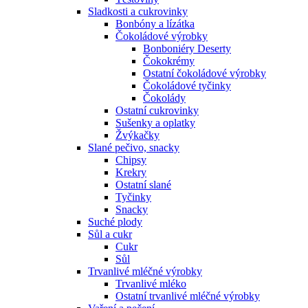
Sladkosti a cukrovinky
Bonbóny a lízátka
Čokoládové výrobky
Bonboniéry Deserty
Čokokrémy
Ostatní čokoládové výrobky
Čokoládové tyčinky
Čokolády
Ostatní cukrovinky
Sušenky a oplatky
Žvýkačky
Slané pečivo, snacky
Chipsy
Krekry
Ostatní slané
Tyčinky
Snacky
Suché plody
Sůl a cukr
Cukr
Sůl
Trvanlivé mléčné výrobky
Trvanlivé mléko
Ostatní trvanlivé mléčné výrobky