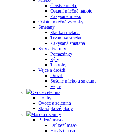
Mléko
Čerstvé mléko
Ostatní mléčné nápoje
Zakysané mléko
Ostatní mléčné výrobky
Smetany
Sladká smetana
Trvanlivá smetana
Zakysaná smatana
Sýry a tvarohy
Pomazánky
Sýry
Tvarohy
Vejce a droždí
Droždí
Sušené mléko a smetany
Vejce
Ovoce zelenina
Houby
Ovoce a zelenina
Skořápkové plody
Maso a uzeniny
Balené maso
Drůbeží maso
Hovězí maso