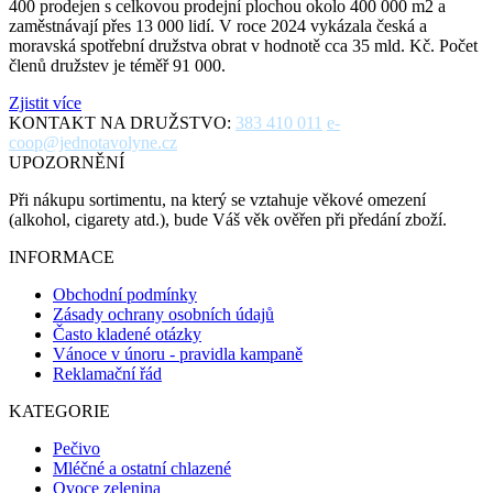
400 prodejen s celkovou prodejní plochou okolo 400 000 m2 a
zaměstnávají přes 13 000 lidí. V roce 2024 vykázala česká a
moravská spotřební družstva obrat v hodnotě cca 35 mld. Kč. Počet
členů družstev je téměř 91 000.
Zjistit více
KONTAKT NA DRUŽSTVO:
383 410 011
e-
coop@jednotavolyne.cz
UPOZORNĚNÍ
Při nákupu sortimentu, na který se vztahuje věkové omezení
(alkohol, cigarety atd.), bude Váš věk ověřen při předání zboží.
INFORMACE
Obchodní podmínky
Zásady ochrany osobních údajů
Často kladené otázky
Vánoce v únoru - pravidla kampaně
Reklamační řád
KATEGORIE
Pečivo
Mléčné a ostatní chlazené
Ovoce zelenina